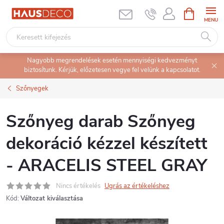
Ugrás
KOSÁR
a
fő
tartalomhoz
Nagyobb megrendelések esetén mennyiségi kedvezményt
biztosítunk. Kérjük, előzetesen vegye fel velünk a kapcsolatot.
Szőnyegek
Szőnyeg darab Szőnyeg
dekoráció kézzel készített
- ARACELIS STEEL GRAY
Nincs értékelés
Ugrás az értékeléshez
Kód:
Változat kiválasztása