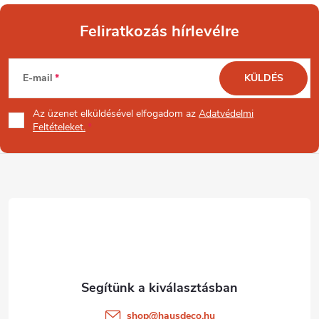
Feliratkozás hírlevélre
L
E-mail
KÜLDÉS
á
Az üzenet
elküldésével elfogadom az
Adatvédelmi
b
Feltételeket.
l
é
c
shop
@
hausdeco.hu