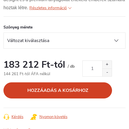
hoztak létre.
Részletes információ
Szőnyeg mérete
183 212 Ft
-tól
/ db
144 261 Ft
-tól ÁFA nélkül
Egységár:
HOZZÁADÁS A KOSÁRHOZ
Kérdés
Nyomon követés