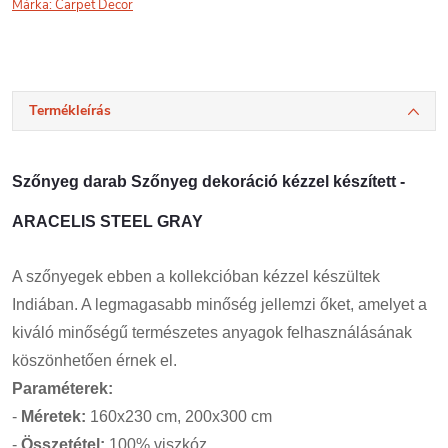
Márka:
Carpet Decor
Termékleírás
Szőnyeg darab Szőnyeg dekoráció kézzel készített -
ARACELIS STEEL GRAY
A szőnyegek ebben a kollekcióban kézzel készültek
Indiában. A legmagasabb minőség jellemzi őket, amelyet a
kiváló minőségű természetes anyagok felhasználásának
köszönhetően érnek el.
Paraméterek:
-
Méretek:
160x230 cm, 200x300 cm
-
Összetétel:
100% viszkóz