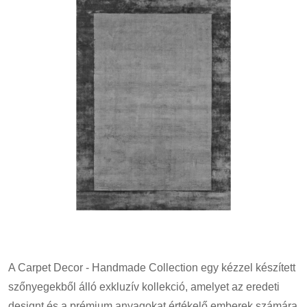
A Carpet Decor - Handmade Collection egy kézzel készített
szőnyegekből álló exkluzív kollekció, amelyet az eredeti
designt és a prémium anyagokat értékelő emberek számára