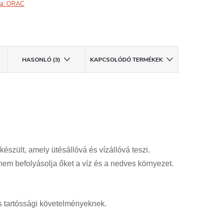
a:
ORAC
HASONLÓ (3)
KAPCSOLÓDÓ TERMÉKEK
ült, amely ütésállóvá és vízállóvá teszi.
em befolyásolja őket a víz és a nedves környezet.
s tartóssági követelményeknek.