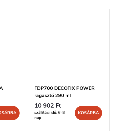
RA
FDP700 DECOFIX POWER
FL300 D
ragasztó 290 ml
ml
10 902 Ft
8 299 
szállítási idő: 6-8
szállítási 
OSÁRBA
KOSÁRBA
nap
nap