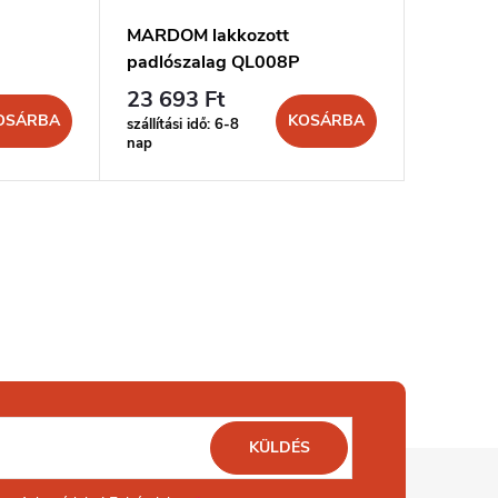
MARDOM lakkozott
padlószalag QL008P
23 693 Ft
OSÁRBA
KOSÁRBA
szállítási idő: 6-8
nap
KÜLDÉS