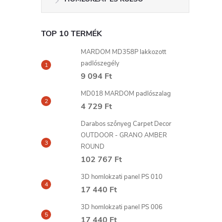
TOP 10 TERMÉK
MARDOM MD358P lakkozott
padlószegély
9 094 Ft
MD018 MARDOM padlószalag
4 729 Ft
Darabos szőnyeg Carpet Decor
OUTDOOR - GRANO AMBER
ROUND
102 767 Ft
3D homlokzati panel PS 010
17 440 Ft
3D homlokzati panel PS 006
17 440 Ft