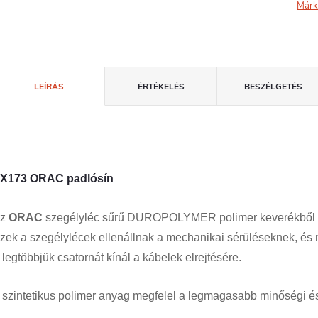
Márk
LEÍRÁS
ÉRTÉKELÉS
BESZÉLGETÉS
X173 ORAC padlósín
Az
ORAC
szegélyléc sűrű DUROPOLYMER polimer keverékből kész
zek a szegélylécek ellenállnak a mechanikai sérüléseknek, és n
 legtöbbjük csatornát kínál a kábelek elrejtésére.
 szintetikus polimer anyag megfelel a legmagasabb minőségi é