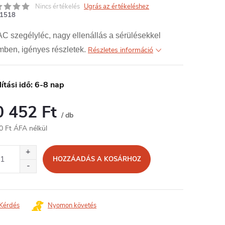
Nincs értékelés
Ugrás az értékeléshez
1518
 szegélyléc, nagy ellenállás a sérülésekkel
ben, igényes részletek.
Részletes információ
lítási idő: 6-8 nap
0 452 Ft
/ db
0 Ft ÁFA nélkül
égár:
HOZZÁADÁS A KOSÁRHOZ
Kérdés
Nyomon követés