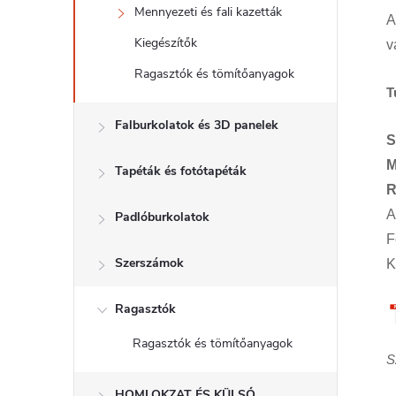
Mennyezeti és fali kazetták
A
Kiegészítők
v
Ragasztók és tömítőanyagok
T
Falburkolatok és 3D panelek
S
M
Tapéták és fotótapéták
R
A
Padlóburkolatok
F
Szerszámok
K
Ragasztók
Ragasztók és tömítőanyagok
S
HOMLOKZAT ÉS KÜLSŐ