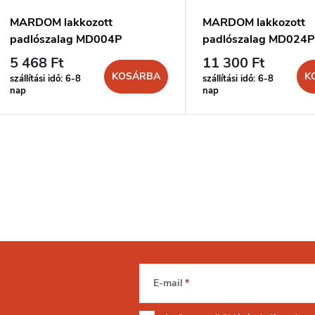
MARDOM lakkozott
MARDOM lakkozott
padlószalag MD004P
padlószalag MD024P
5 468 Ft
11 300 Ft
KOSÁRBA
K
szállítási idő: 6-8
szállítási idő: 6-8
nap
nap
E-mail