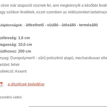
 sínre már alapozót visznek fel, ami megkönnyíti a későbbi festés
agy szilikon festékek, ezzel szemben az oldószereket tartalma
ulajdonságok
:
-
átfesthető - vízálló - ütésálló - termésálló
zélesség: 1,6 cm
agasság: 10,0 cm
údhossz: 200 cm
nyag: Duropolymer® - sűrű polisztirol alapú, mechanikusan ellen
elület: fehér
ollekció: Axxent
a díszlécek beépítése
zerelési videó: