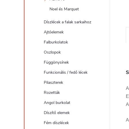
l
Noel és Marquet
Díszlécek a falak sarkaihoz
Ajtóelemek
Falburkolatok
Oszlopok
Függönysínek
Funkcionális / fedő lécek
S
Pilaszterek
Rozetták
E
Angol burkolat
A
Díszítő elemek
A
Fém díszlécek