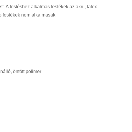
t. A festéshez alkalmas festékek az akril, latex
zó festékek nem alkalmasak.
álló, öntött polimer