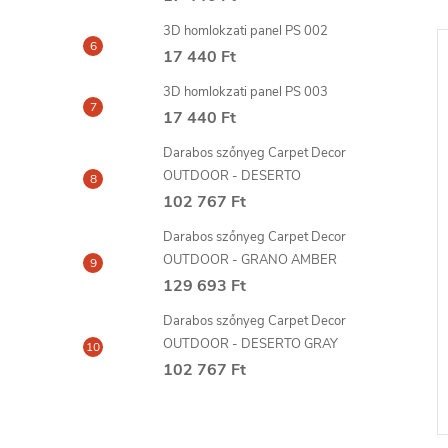
3D homlokzati panel PS 002
17 440 Ft
3D homlokzati panel PS 003
17 440 Ft
Darabos szőnyeg Carpet Decor
OUTDOOR - DESERTO
102 767 Ft
Darabos szőnyeg Carpet Decor
OUTDOOR - GRANO AMBER
129 693 Ft
FILLER glett 310
FIX ALL TURBO ragasztó
290ml SOUDAL
Darabos szőnyeg Carpet Decor
OUTDOOR - DESERTO GRAY
5 298 Ft
102 767 Ft
6-8
szállítási idő: 6-8
KOSÁRBA
KOSÁRBA
nap