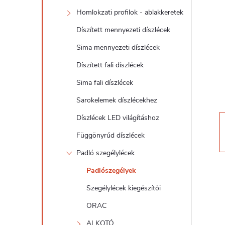
d
Homlokzati profilok - ablakkeretek
a
Díszített mennyezeti díszlécek
l
Sima mennyezeti díszlécek
Díszített fali díszlécek
s
Sima fali díszlécek
ó
Sarokelemek díszlécekhez
Díszlécek LED világításhoz
p
Függönyrúd díszlécek
a
Padló szegélylécek
Padlószegélyek
n
Szegélylécek kiegészítői
e
ORAC
ALKOTÓ