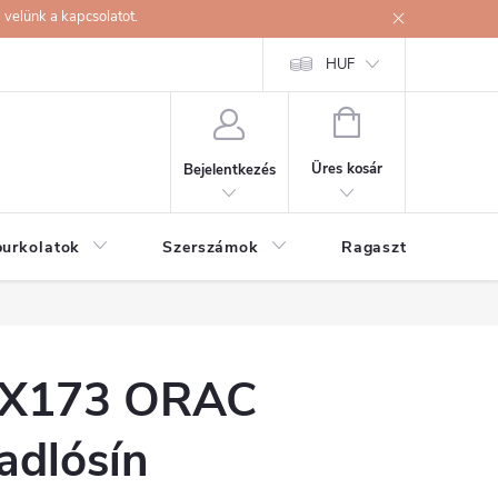
velünk a kapcsolatot.
HUF
KOSÁR
Üres kosár
Bejelentkezés
burkolatok
Szerszámok
Ragasztók
X173 ORAC
adlósín