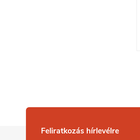
L
Feliratkozás hírlevélre