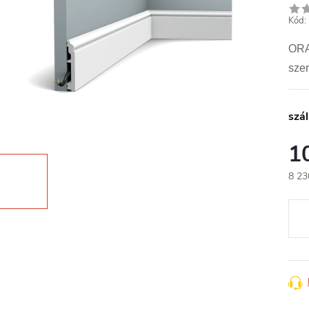
Kód:
ORAC
szem
szál
1
8 23
Egys