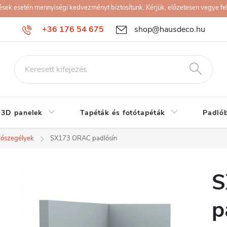
k esetén mennyiségi kedvezményt biztosítunk. Kérjük, előzetesen vegye fel 
+36 176 54 675
shop@hausdeco.hu
 3D panelek
Tapéták és fotótapéták
Padló
lószegélyek
SX173 ORAC padlósín
S
p