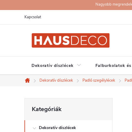
Ugrás
Nagyobb megrendelése
a
Kapcsolat
fő
tartalomhoz
Dekoratív díszlécek
Falburkolatok és
Dekoratív díszlécek
Padló szegélylécek
Pad
Kezdőlap
O
Kategóriák
Kategóriák
átugrása
l
Dekoratív díszlécek