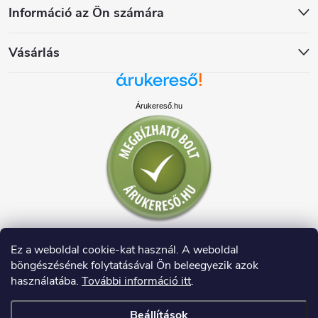
Információ az Ön számára
Vásárlás
Árukereső.hu
Ez a weboldal cookie-kat használ. A weboldal
böngészésének folytatásával Ön beleegyezik azok
használatába.
További információ itt
.
Beállítások