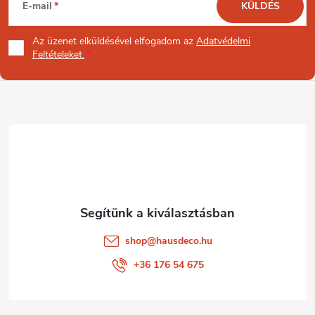
E-mail
KÜLDÉS
á
Az üzenet
elküldésével elfogadom az
Adatvédelmi
b
Feltételeket.
l
é
c
shop
@
hausdeco.hu
+36 176 54 675