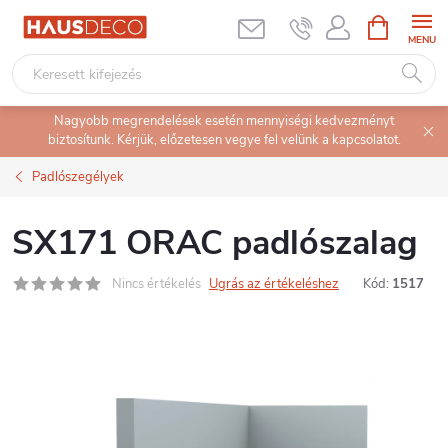
Ugrás
KOSÁR
a
fő
tartalomhoz
Nagyobb megrendelések esetén mennyiségi kedvezményt
biztosítunk. Kérjük, előzetesen vegye fel velünk a kapcsolatot.
Padlószegélyek
SX171 ORAC padlószalag
Nincs értékelés
Ugrás az értékeléshez
Kód:
1517