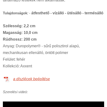
tartalmazó festékek nem alkalmasak.
Tulajdonságok
:
-
átfesthető - vízálló - ütésálló - termésálló
Szélesség: 2,2 cm
Magasság: 10,0 cm
Rúdhossz: 200 cm
Anyag: Duropolymer® - sűrű polisztirol alapú,
mechanikusan ellenálló, öntött polimer
Felület: fehér
Kollekció: Axxent
a díszlécek beépítése
Szerelési videó: