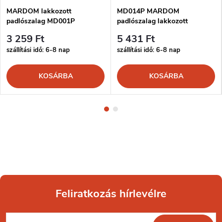
MARDOM lakkozott
MD014P MARDOM
padlószalag MD001P
padlószalag lakkozott
3 259 Ft
5 431 Ft
szállítási idő: 6-8 nap
szállítási idő: 6-8 nap
KOSÁRBA
KOSÁRBA
Feliratkozás hírlevélre
L