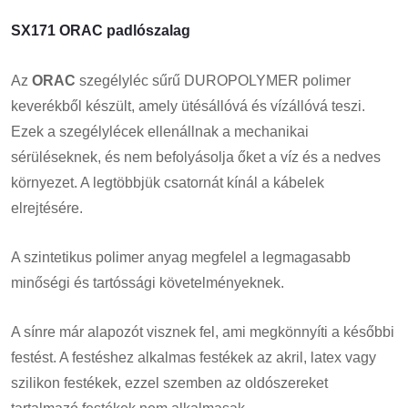
SX171 ORAC padlószalag
Az
ORAC
szegélyléc sűrű DUROPOLYMER polimer
keverékből készült, amely ütésállóvá és vízállóvá teszi.
Ezek a szegélylécek ellenállnak a mechanikai
sérüléseknek, és nem befolyásolja őket a víz és a nedves
környezet. A legtöbbjük csatornát kínál a kábelek
elrejtésére.
A szintetikus polimer anyag megfelel a legmagasabb
minőségi és tartóssági követelményeknek.
A sínre már alapozót visznek fel, ami megkönnyíti a későbbi
festést. A festéshez alkalmas festékek az akril, latex vagy
szilikon festékek, ezzel szemben az oldószereket