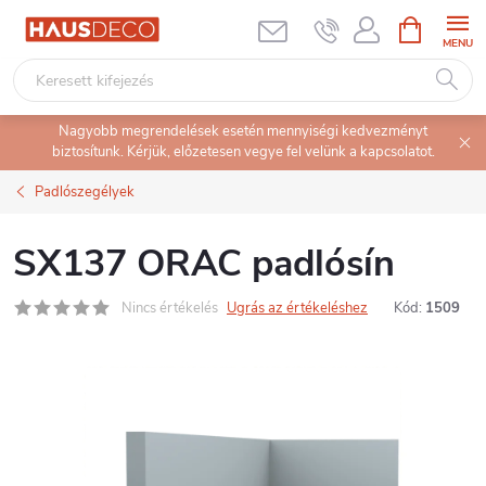
Ugrás
KOSÁR
a
fő
tartalomhoz
Nagyobb megrendelések esetén mennyiségi kedvezményt
biztosítunk. Kérjük, előzetesen vegye fel velünk a kapcsolatot.
Padlószegélyek
SX137 ORAC padlósín
Nincs értékelés
Ugrás az értékeléshez
Kód:
1509