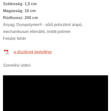
Szélesség: 1,5 cm
Magasság: 10 cm
Rúdhossz: 200 cm
Anyag: Duropolymer® - sűrű polisztirol alapú,
mechanikusan ellenálló, öntött polimer
Felület: fehér
a díszlécek beépítése
:
Szerelési videó