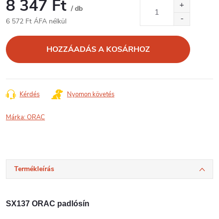
8 347 Ft
/ db
6 572 Ft ÁFA nélkül
Egységár:
HOZZÁADÁS A KOSÁRHOZ
Kérdés
Nyomon követés
Márka:
ORAC
Termékleírás
SX137 ORAC padlósín