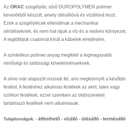
Az
ORAC
szegélyléc sűrű DUROPOLYMER polimer
keverékből készült, amely ütésállóvá és vízállóvá teszi.
Ezek a szegélylécek ellenállnak a mechanikai
sérüléseknek, és nem hat rájuk a víz és a nedves környezet.
A legtöbbjük csatornát kínál a kábelek elrejtésére.
A szintetikus polimer anyag megfelel a legmagasabb
minőségi és tartóssági követelményeknek.
A sínre már alapozót visznek fel, ami megkönnyíti a későbbi
festést. A festéshez alkalmas festékek az akril, latex vagy
szilikon festékek, ezzel szemben az oldószereket
tartalmazó festékek nem alkalmasak.
Tulajdonságok
:
-
átfesthető - vízálló - ütésálló - termésálló