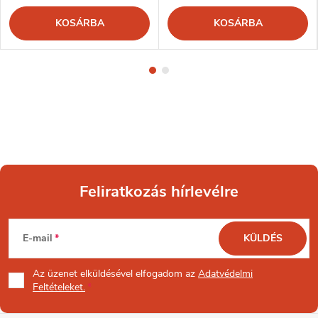
KOSÁRBA
KOSÁRBA
Feliratkozás hírlevélre
L
E-mail
KÜLDÉS
á
Az üzenet
elküldésével elfogadom az
Adatvédelmi
b
Feltételeket.