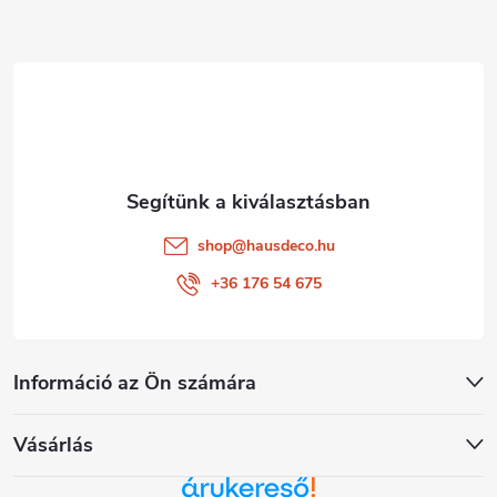
l
é
c
shop
@
hausdeco.hu
+36 176 54 675
Információ az Ön számára
Vásárlás