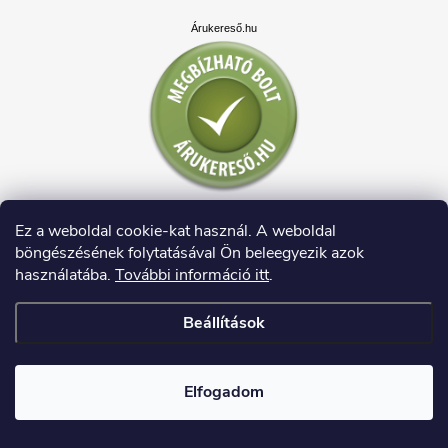
Árukereső.hu
Ez a weboldal cookie-kat használ. A weboldal
böngészésének folytatásával Ön beleegyezik azok
használatába.
További információ itt
.
Beállítások
Copyright 2026
HAUSDECO.HU
. Minden jog fenntartva.
Elfogadom
Shoptet készítette