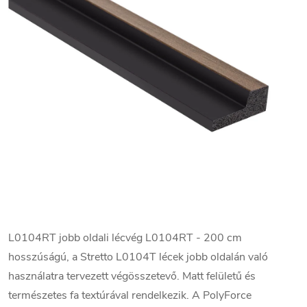
L0104RT jobb oldali lécvég L0104RT - 200 cm
hosszúságú, a Stretto L0104T lécek jobb oldalán való
használatra tervezett végösszetevő. Matt felületű és
természetes fa textúrával rendelkezik. A PolyForce