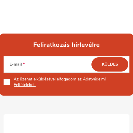
Feliratkozás hírlevélre
L
E-mail
KÜLDÉS
á
Az üzenet
elküldésével elfogadom az
Adatvédelmi
b
Feltételeket.
l
é
c