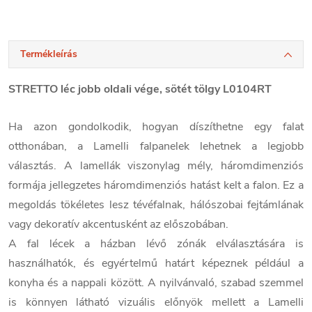
Termékleírás
STRETTO léc jobb oldali vége, sötét tölgy L0104RT
Ha azon gondolkodik, hogyan díszíthetne egy falat
otthonában, a Lamelli falpanelek lehetnek a legjobb
választás. A lamellák viszonylag mély, háromdimenziós
formája jellegzetes háromdimenziós hatást kelt a falon. Ez a
megoldás tökéletes lesz tévéfalnak, hálószobai fejtámlának
vagy dekoratív akcentusként az előszobában.
A fal lécek a házban lévő zónák elválasztására is
használhatók, és egyértelmű határt képeznek például a
konyha és a nappali között. A nyilvánvaló, szabad szemmel
is könnyen látható vizuális előnyök mellett a Lamelli