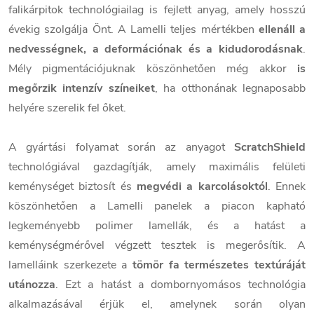
falikárpitok technológiailag is fejlett anyag, amely hosszú
évekig szolgálja Önt. A Lamelli teljes mértékben
ellenáll a
nedvességnek, a deformációnak és a kidudorodásnak
.
Mély pigmentációjuknak köszönhetően még akkor
is
megőrzik intenzív színeiket
, ha otthonának legnaposabb
helyére szerelik fel őket.
A gyártási folyamat során az anyagot
ScratchShield
technológiával gazdagítják, amely maximális felületi
keménységet biztosít és
megvédi a karcolásoktól
. Ennek
köszönhetően a Lamelli panelek a piacon kapható
legkeményebb polimer lamellák, és a hatást a
keménységmérővel végzett tesztek is megerősítik. A
lamelláink szerkezete a
tömör fa természetes textúráját
utánozza
. Ezt a hatást a dombornyomásos technológia
alkalmazásával érjük el, amelynek során olyan