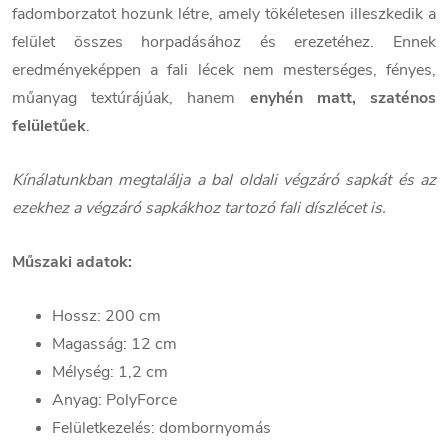
fadomborzatot hozunk létre, amely tökéletesen illeszkedik a
felület összes horpadásához és erezetéhez. Ennek
eredményeképpen a fali lécek nem mesterséges, fényes,
műanyag textúrájúak, hanem
enyhén matt, szaténos
felületűek
.
Kínálatunkban megtalálja a bal oldali végzáró sapkát és az
ezekhez a végzáró sapkákhoz tartozó fali díszlécet is.
Műszaki adatok:
Hossz: 200 cm
Magasság: 12 cm
Mélység: 1,2 cm
Anyag: PolyForce
Felületkezelés: dombornyomás