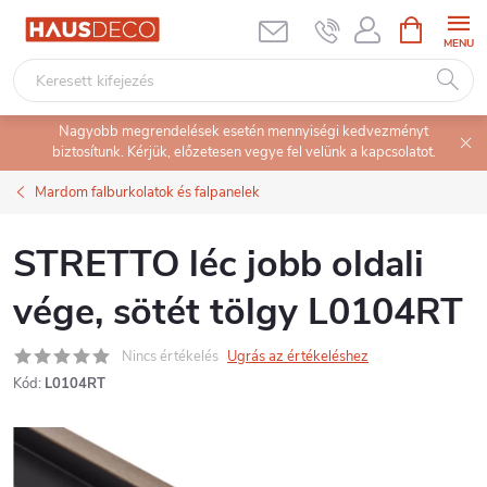
Ugrás
KOSÁR
a
fő
tartalomhoz
Nagyobb megrendelések esetén mennyiségi kedvezményt
biztosítunk. Kérjük, előzetesen vegye fel velünk a kapcsolatot.
Mardom falburkolatok és falpanelek
STRETTO léc jobb oldali
vége, sötét tölgy L0104RT
Nincs értékelés
Ugrás az értékeléshez
Kód:
L0104RT