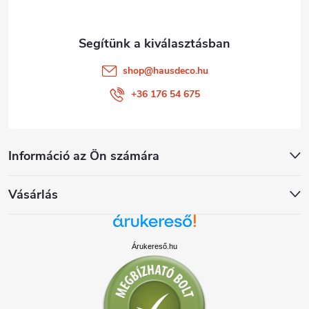
shop
@
hausdeco.hu
+36 176 54 675
Információ az Ön számára
Vásárlás
Árukereső.hu