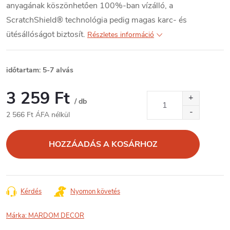
anyagának köszönhetően 100%-ban vízálló, a
ScratchShield® technológia pedig magas karc- és
ütésállóságot biztosít.
Részletes információ
időtartam: 5-7 alvás
3 259 Ft
/ db
2 566 Ft ÁFA nélkül
Egységár:
HOZZÁADÁS A KOSÁRHOZ
Kérdés
Nyomon követés
Márka:
MARDOM DECOR