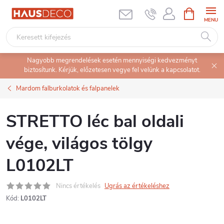
Ugrás
KOSÁR
a
fő
tartalomhoz
Nagyobb megrendelések esetén mennyiségi kedvezményt
biztosítunk. Kérjük, előzetesen vegye fel velünk a kapcsolatot.
Mardom falburkolatok és falpanelek
STRETTO léc bal oldali
vége, világos tölgy
L0102LT
Nincs értékelés
Ugrás az értékeléshez
Kód:
L0102LT