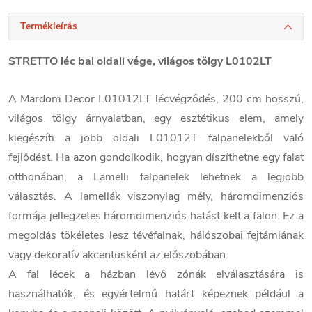
Termékleírás
STRETTO léc bal oldali vége, világos tölgy L0102LT
A Mardom Decor L01012LT lécvégződés, 200 cm hosszú,
világos tölgy árnyalatban, egy esztétikus elem, amely
kiegészíti a jobb oldali L01012T falpanelekből való
fejlődést. Ha azon gondolkodik, hogyan díszíthetne egy falat
otthonában, a Lamelli falpanelek lehetnek a legjobb
választás. A lamellák viszonylag mély, háromdimenziós
formája jellegzetes háromdimenziós hatást kelt a falon. Ez a
megoldás tökéletes lesz tévéfalnak, hálószobai fejtámlának
vagy dekoratív akcentusként az előszobában.
A fal lécek a házban lévő zónák elválasztására is
használhatók, és egyértelmű határt képeznek például a