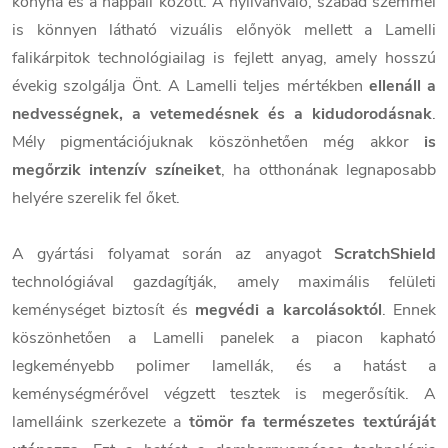
konyha és a nappali között. A nyilvánvaló, szabad szemmel
is könnyen látható vizuális előnyök mellett a Lamelli
falikárpitok technológiailag is fejlett anyag, amely hosszú
évekig szolgálja Önt. A Lamelli teljes mértékben
ellenáll a
nedvességnek, a vetemedésnek és a kidudorodásnak
.
Mély pigmentációjuknak köszönhetően még akkor
is
megőrzik intenzív színeiket
, ha otthonának legnaposabb
helyére szerelik fel őket.
A gyártási folyamat során az anyagot
ScratchShield
technológiával gazdagítják, amely maximális felületi
keménységet biztosít és
megvédi a karcolásoktól
. Ennek
köszönhetően a Lamelli panelek a piacon kapható
legkeményebb polimer lamellák, és a hatást a
keménységmérővel végzett tesztek is megerősítik. A
lamelláink szerkezete a
tömör fa természetes textúráját