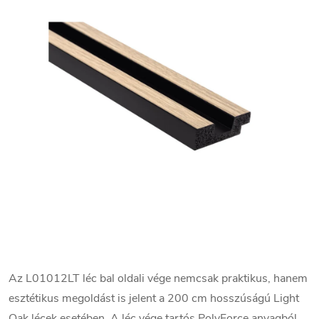
Az L01012LT léc bal oldali vége nemcsak praktikus, hanem
esztétikus megoldást is jelent a 200 cm hosszúságú Light
Oak lécek esetében. A léc vége tartós PolyForce anyagból