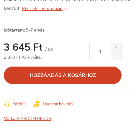
készült.
Részletes információ
időtartam: 5-7 alvás
3 645 Ft
/ db
2 870 Ft ÁFA nélkül
Egységár:
HOZZÁADÁS A KOSÁRHOZ
Kérdés
Nyomon követés
Márka:
MARDOM DECOR