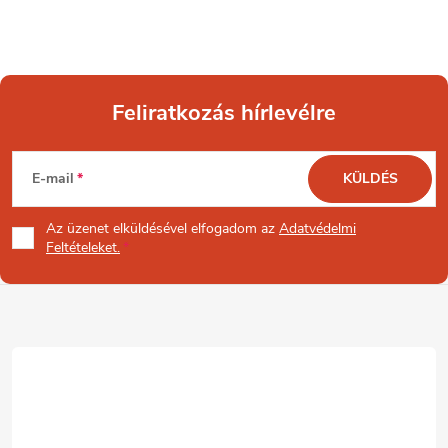
Feliratkozás hírlevélre
L
E-mail
KÜLDÉS
á
Az üzenet
elküldésével elfogadom az
Adatvédelmi
b
Feltételeket.
l
é
c