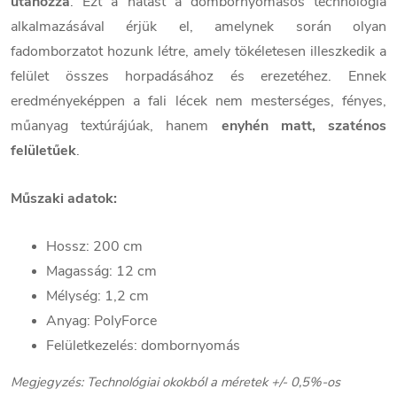
utánozza
. Ezt a hatást a dombornyomásos technológia
alkalmazásával érjük el, amelynek során olyan
fadomborzatot hozunk létre, amely tökéletesen illeszkedik a
felület összes horpadásához és erezetéhez. Ennek
eredményeképpen a fali lécek nem mesterséges, fényes,
műanyag textúrájúak, hanem
enyhén matt, szaténos
felületűek
.
Műszaki adatok:
Hossz: 200 cm
Magasság: 12 cm
Mélység: 1,2 cm
Anyag: PolyForce
Felületkezelés: dombornyomás
Megjegyzés: Technológiai okokból a méretek +/- 0,5%-os