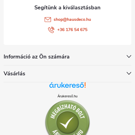
shop
@
hausdeco.hu
+36 176 54 675
Információ az Ön számára
Vásárlás
Árukereső.hu