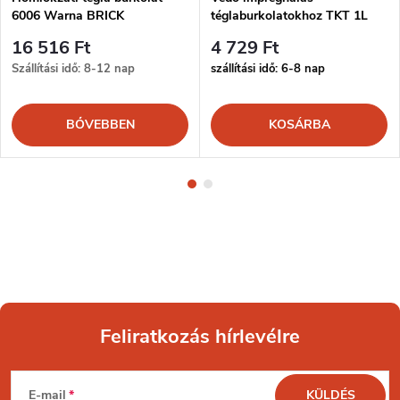
6006 Warna BRICK
téglaburkolatokhoz TKT 1L
16 516 Ft
4 729 Ft
Szállítási idő: 8-12 nap
szállítási idő: 6-8 nap
BŐVEBBEN
KOSÁRBA
Feliratkozás hírlevélre
L
E-mail
KÜLDÉS