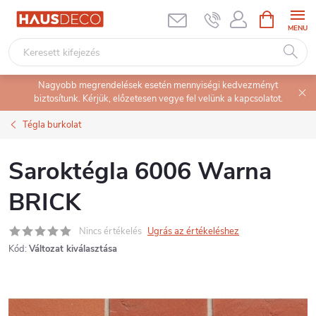
Ugrás
KOSÁR
a
fő
tartalomhoz
Nagyobb megrendelések esetén mennyiségi kedvezményt
biztosítunk. Kérjük, előzetesen vegye fel velünk a kapcsolatot.
Tégla burkolat
Saroktégla 6006 Warna
BRICK
Nincs értékelés
Ugrás az értékeléshez
Kód:
Változat kiválasztása