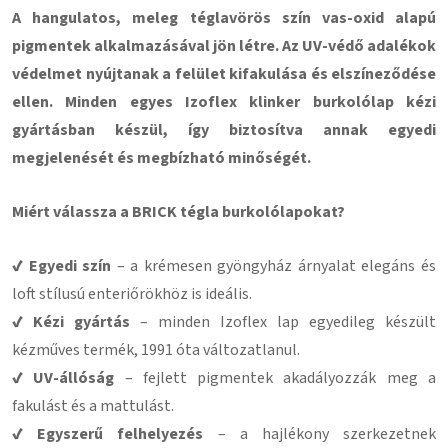
A hangulatos, meleg téglavörös szín vas-oxid alapú
pigmentek alkalmazásával jön létre. Az UV-védő adalékok
védelmet nyújtanak a felület kifakulása és elszíneződése
ellen. Minden egyes Izoflex klinker burkolólap kézi
gyártásban készül, így biztosítva annak egyedi
megjelenését és megbízható minőségét.
Miért válassza a BRICK tégla burkolólapokat?
✔ Egyedi szín
– a krémesen gyöngyház árnyalat elegáns és
loft stílusú enteriőrökhöz is ideális.
✔ Kézi gyártás
– minden Izoflex lap egyedileg készült
kézműves termék, 1991 óta változatlanul.
✔ UV-állóság
– fejlett pigmentek akadályozzák meg a
fakulást és a mattulást.
✔ Egyszerű felhelyezés
– a hajlékony szerkezetnek