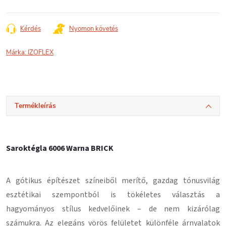
Kérdés
Nyomon követés
Márka:
IZOFLEX
Termékleírás
Saroktégla 6006 Warna BRICK
A gótikus építészet színeiből merítő, gazdag tónusvilág
esztétikai szempontból is tökéletes választás a
hagyományos stílus kedvelőinek – de nem kizárólag
számukra. Az elegáns vörös felületet különféle árnyalatok