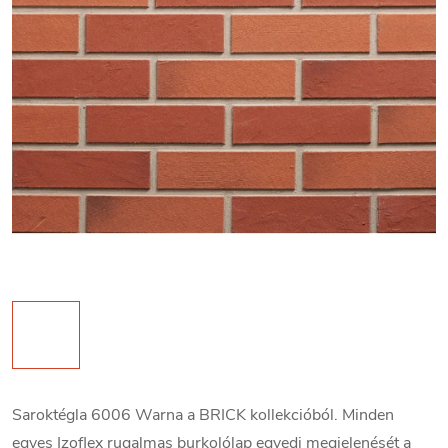
Saroktégla 6006 Warna a BRICK kollekcióból. Minden
egyes Izoflex rugalmas burkolólap egyedi megjelenését a