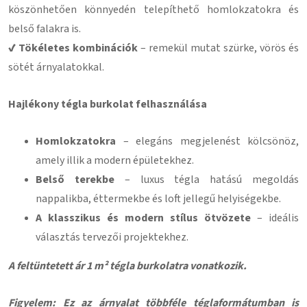
köszönhetően könnyedén telepíthető homlokzatokra és
belső falakra is.
✔ Tökéletes kombinációk
– remekül mutat szürke, vörös és
sötét árnyalatokkal.
Hajlékony tégla burkolat felhasználása
Homlokzatokra
– elegáns megjelenést kölcsönöz,
amely illik a modern épületekhez.
Belső terekbe
– luxus tégla hatású megoldás
nappalikba, éttermekbe és loft jellegű helyiségekbe.
A klasszikus és modern stílus ötvözete
– ideális
választás tervezői projektekhez.
A feltüntetett ár 1 m² tégla burkolatra vonatkozik.
Figyelem: Ez az árnyalat többféle téglaformátumban is