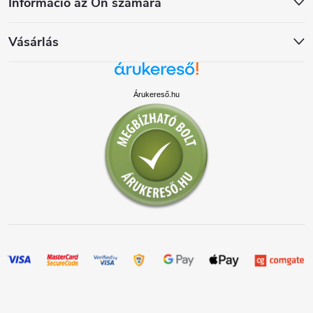
Információ az Ön számára
Vásárlás
Árukereső.hu