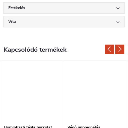
Értékelés
Vita
Kapcsolódó termékek
Homlokzati tégla burkolat
Védő impregnálás