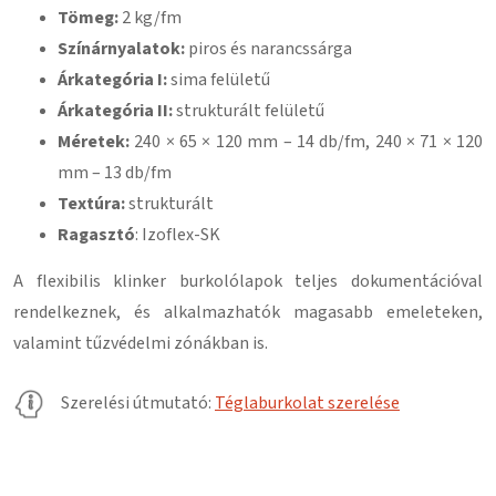
Tömeg:
2 kg/fm
Színárnyalatok:
piros és
narancssárga
Árkategória I:
sima felületű
Árkategória II:
strukturált felületű
Méretek:
240 × 65 × 120 mm – 14 db/fm, 240 × 71 × 120
mm – 13 db/fm
Textúra:
strukturált
Ragasztó
: Izoflex-SK
A flexibilis klinker burkolólapok teljes dokumentációval
rendelkeznek, és alkalmazhatók magasabb emeleteken,
valamint tűzvédelmi zónákban is.
Szerelési útmutató:
Téglaburkolat szerelése