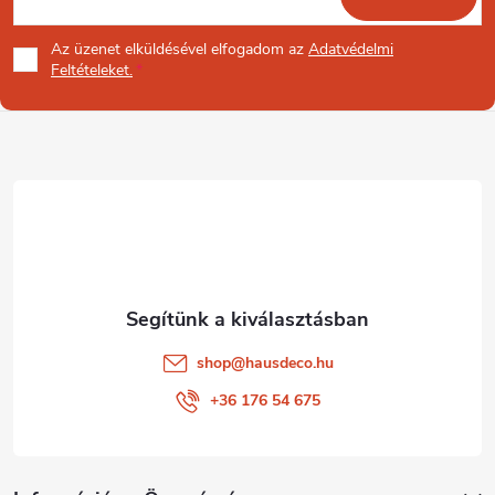
á
Az üzenet
elküldésével elfogadom az
Adatvédelmi
b
Feltételeket.
l
é
c
shop
@
hausdeco.hu
+36 176 54 675