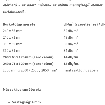
elérhető – az adott méretek az alábbi mennyiségű elemet
tartalmazzák.
Burkolólap mérete
db/m² (szereléshez) / db
240 x 65 mm
52 db/m²
240 x 71 mm
48 db/m²
360 x 65 mm
36 db/m²
360 x 71 mm
34 db/m²
240 x 65 x 120 mm (sarokelem)
14 db/fm.
240 x 71 x 120 mm (sarokelem)
13 db/fm.
1000 mm x 2000 / 2500 / 2850 mm*
mintázattól függően
Műszaki paraméterek:
Vastagság:
4 mm