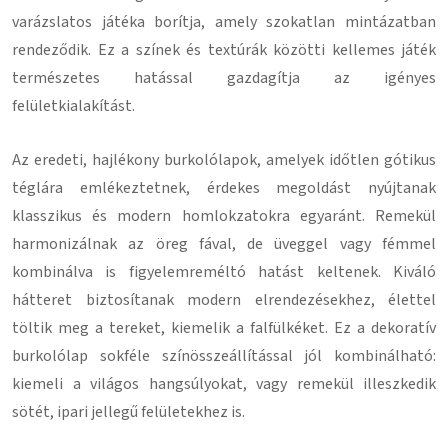
varázslatos játéka borítja, amely szokatlan mintázatban
rendeződik. Ez a színek és textúrák közötti kellemes játék
természetes hatással gazdagítja az igényes
felületkialakítást.
Az eredeti, hajlékony burkolólapok, amelyek időtlen gótikus
téglára emlékeztetnek, érdekes megoldást nyújtanak
klasszikus és modern homlokzatokra egyaránt. Remekül
harmonizálnak az öreg fával, de üveggel vagy fémmel
kombinálva is figyelemreméltó hatást keltenek. Kiváló
hátteret biztosítanak modern elrendezésekhez, élettel
töltik meg a tereket, kiemelik a falfülkéket. Ez a dekoratív
burkolólap sokféle színösszeállítással jól kombinálható:
kiemeli a világos hangsúlyokat, vagy remekül illeszkedik
sötét, ipari jellegű felületekhez is.