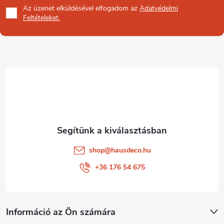
Az üzenet
elküldésével elfogadom az
Adatvédelmi
b
Feltételeket.
l
é
c
shop
@
hausdeco.hu
+36 176 54 675
Információ az Ön számára