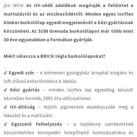
jön létre.
Az UV-védő adalékok megóvják a felületet a
mattulástól és az elszíneződéstől. Minden egyes Izoflex
klinker burkolólap egyedi megjelenését a kézi gyártásnak
köszönheti. Az 5108 Grenada burkolólapot már több mint
30 éve ugyanabban a formában gyártják.
Miért válassza a BRICK tégla burkolólapokat?
✔ Egyedi szín
– a krémesen gyöngyház árnyalat elegáns és
loft stílusú enteriőrökhöz is ideális.
✔ Kézi gyártás
– minden Izoflex lap egyedileg készült
kézműves termék, 1991 óta változatlanul.
✔ UV-állóság
– fejlett pigmentek akadályozzák meg a
fakulást és a mattulást.
✔ Egyszerű felhelyezés
– a hajlékony szerkezetnek
köszönhetően könnyedén telepíthető homlokzatokra és