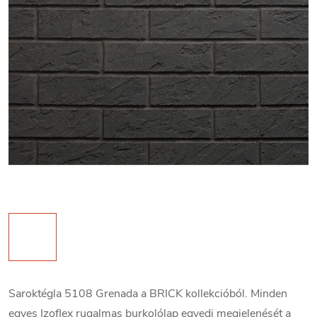
Saroktégla 5108 Grenada a BRICK kollekcióból. Minden
egyes Izoflex rugalmas burkolólap egyedi megjelenését a