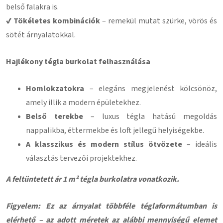
belső falakra is.
✔ Tökéletes kombinációk
– remekül mutat szürke, vörös és
sötét árnyalatokkal.
Hajlékony tégla burkolat felhasználása
Homlokzatokra
– elegáns megjelenést kölcsönöz,
amely illik a modern épületekhez.
Belső terekbe
– luxus tégla hatású megoldás
nappalikba, éttermekbe és loft jellegű helyiségekbe.
A klasszikus és modern stílus ötvözete
– ideális
választás tervezői projektekhez.
A feltüntetett ár 1 m² tégla burkolatra vonatkozik.
Figyelem: Ez az árnyalat többféle téglaformátumban is
elérhető – az adott méretek az alábbi mennyiségű elemet