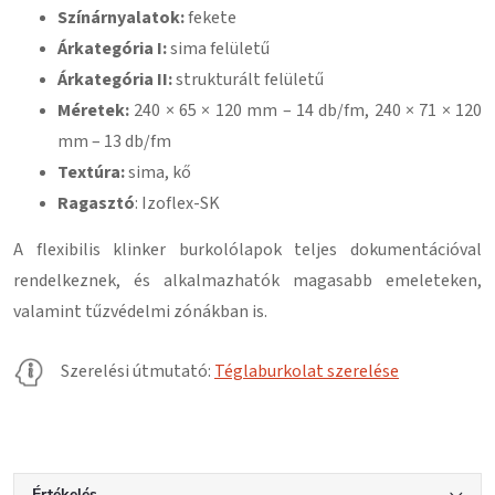
Színárnyalatok:
fekete
Árkategória I:
sima felületű
Árkategória II:
strukturált felületű
Méretek:
240 × 65 × 120 mm – 14 db/fm, 240 × 71 × 120
mm – 13 db/fm
Textúra:
sima, kő
Ragasztó
: Izoflex-SK
A flexibilis klinker burkolólapok teljes dokumentációval
rendelkeznek, és alkalmazhatók magasabb emeleteken,
valamint tűzvédelmi zónákban is.
Szerelési útmutató:
Téglaburkolat szerelése
Értékelés