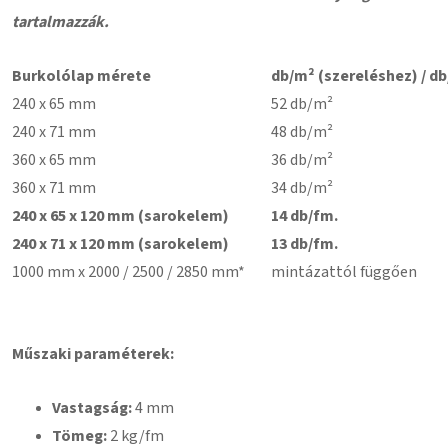
tartalmazzák.
Burkolólap mérete
db/m² (szereléshez) / db
240 x 65 mm
52 db/m²
240 x 71 mm
48 db/m²
360 x 65 mm
36 db/m²
360 x 71 mm
34 db/m²
240 x 65 x 120 mm (sarokelem)
14 db/fm.
240 x 71 x 120 mm (sarokelem)
13 db/fm.
1000 mm x 2000 / 2500 / 2850 mm*
mintázattól függően
Műszaki paraméterek:
Vastagság:
4 mm
Tömeg:
2 kg/fm