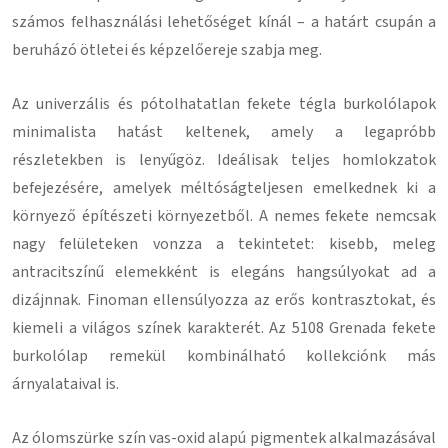
számos felhasználási lehetőséget kínál – a határt csupán a
beruházó ötletei és képzelőereje szabja meg.
Az univerzális és pótolhatatlan fekete tégla burkolólapok
minimalista hatást keltenek, amely a legapróbb
részletekben is lenyűgöz. Ideálisak teljes homlokzatok
befejezésére, amelyek méltóságteljesen emelkednek ki a
környező építészeti környezetből. A nemes fekete nemcsak
nagy felületeken vonzza a tekintetet: kisebb, meleg
antracitszínű elemekként is elegáns hangsúlyokat ad a
dizájnnak. Finoman ellensúlyozza az erős kontrasztokat, és
kiemeli a világos színek karakterét. Az 5108 Grenada fekete
burkolólap remekül kombinálható kollekciónk más
árnyalataival is.
Az ólomszürke szín vas-oxid alapú pigmentek alkalmazásával