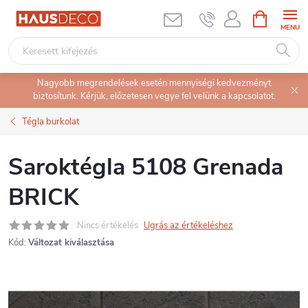
Ugrás
KOSÁR
a
fő
tartalomhoz
Nagyobb megrendelések esetén mennyiségi kedvezményt
biztosítunk. Kérjük, előzetesen vegye fel velünk a kapcsolatot.
Tégla burkolat
Saroktégla 5108 Grenada
BRICK
Nincs értékelés
Ugrás az értékeléshez
Kód:
Változat kiválasztása