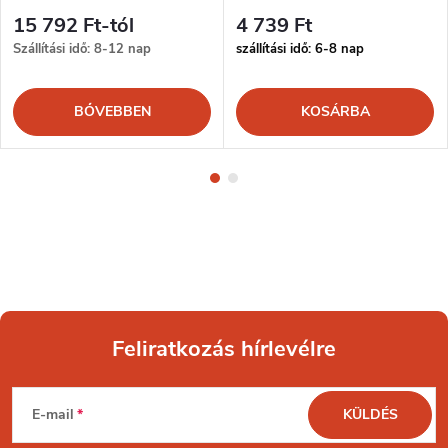
15 792 Ft-tól
4 739 Ft
Szállítási idő: 8-12 nap
szállítási idő: 6-8 nap
BŐVEBBEN
KOSÁRBA
Feliratkozás hírlevélre
L
E-mail
KÜLDÉS
á