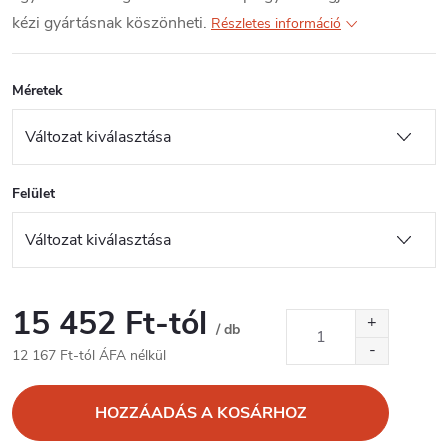
kézi gyártásnak köszönheti.
Részletes információ
Méretek
Felület
15 452 Ft
-tól
/ db
12 167 Ft
-tól ÁFA nélkül
Egységár:
HOZZÁADÁS A KOSÁRHOZ