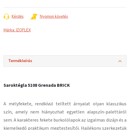
Kérdés
Nyomon követés
Márka:
IZOFLEX
Termékleírás
Saroktégla 5108 Grenada BRICK
A mélyfekete, rendkívül telített árnyalat olyan klasszikus
szín, amely nem hiányozhat egyetlen alapszín-palettáról
sem. A karakteres fekete burkolólapok az izgalmas dizájn és a
kiemelkedő praktikum megtestesítői. Hajlékony szerkezetük