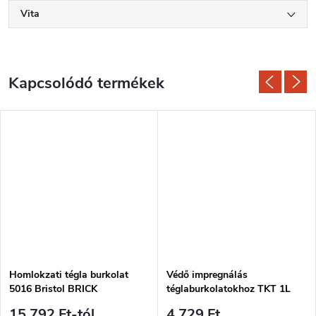
Vita
Kapcsolódó termékek
Homlokzati tégla burkolat
Védő impregnálás
5016 Bristol BRICK
téglaburkolatokhoz TKT 1L
15 792 Ft-tól
4 729 Ft