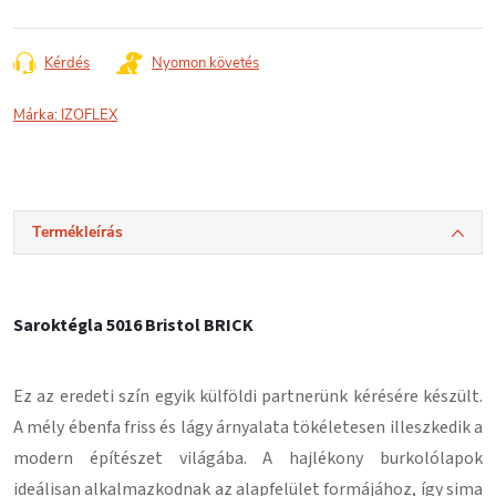
Kérdés
Nyomon követés
Márka:
IZOFLEX
Termékleírás
Saroktégla 5016 Bristol BRICK
Ez az eredeti szín egyik külföldi partnerünk kérésére készült.
A mély ébenfa friss és lágy árnyalata tökéletesen illeszkedik a
modern építészet világába. A hajlékony burkolólapok
ideálisan alkalmazkodnak az alapfelület formájához, így sima