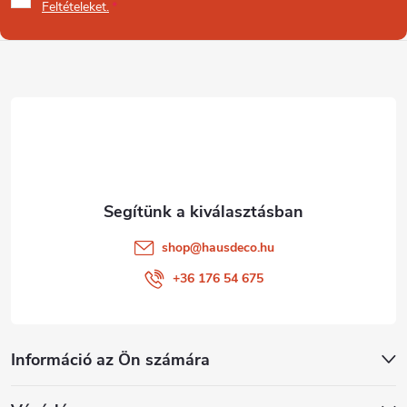
b
Feltételeket.
l
é
c
shop
@
hausdeco.hu
+36 176 54 675
Információ az Ön számára