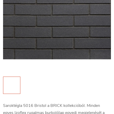
Saroktégla 5016 Bristol a BRICK kollekcióból. Minden
egyes Izoflex rugalmas burkolólap egyedi megjelenését a