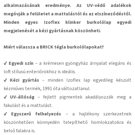
alkalmazásának eredménye. Az UV-védő adalékok
megóvják a felületet a mattulástól és az elszíneződéstől.
Minden egyes Izoflex klinker burkolólap egyedi
megjelenését a kézi gyártásnak köszönheti.
Miért válassza a BRICK tégla burkolólapokat?
✔ Egyedi szín
– a krémesen gyöngyház árnyalat elegáns és
loft stílusú enteriőrökhöz is ideális.
✔ Kézi gyártás
– minden Izoflex lap egyedileg készült
kézműves termék, 1991 óta változatlanul.
✔ UV-állóság
– fejlett pigmentek akadályozzák meg a
fakulást és a mattulást.
✔ Egyszerű felhelyezés
– a hajlékony szerkezetnek
köszönhetően könnyedén telepíthető homlokzatokra és
belső falakra is.