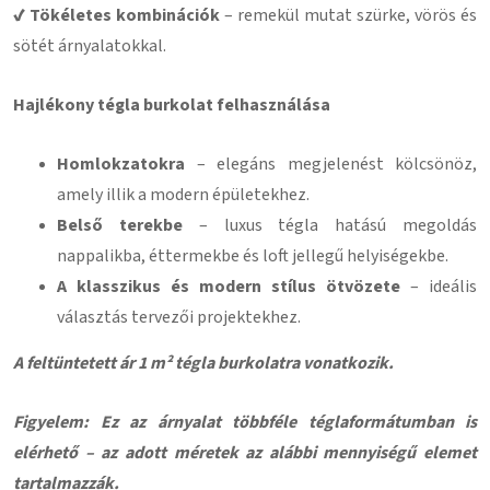
✔ Tökéletes kombinációk
– remekül mutat szürke, vörös és
sötét árnyalatokkal.
Hajlékony tégla burkolat felhasználása
Homlokzatokra
– elegáns megjelenést kölcsönöz,
amely illik a modern épületekhez.
Belső terekbe
– luxus tégla hatású megoldás
nappalikba, éttermekbe és loft jellegű helyiségekbe.
A klasszikus és modern stílus ötvözete
– ideális
választás tervezői projektekhez.
A feltüntetett ár 1 m² tégla burkolatra vonatkozik.
Figyelem: Ez az árnyalat többféle téglaformátumban is
elérhető – az adott méretek az alábbi mennyiségű elemet
tartalmazzák.