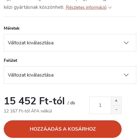
kézi gyártásnak köszönheti.
Részletes információ
Méretek
Felület
15 452 Ft
-tól
/ db
12 167 Ft
-tól ÁFA nélkül
Egységár:
HOZZÁADÁS A KOSÁRHOZ