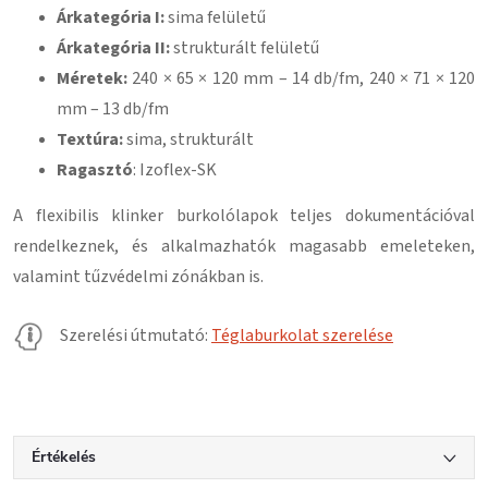
Árkategória I:
sima felületű
Árkategória II:
strukturált felületű
Méretek:
240 × 65 × 120 mm – 14 db/fm, 240 × 71 × 120
mm – 13 db/fm
Textúra:
sima, strukturált
Ragasztó
: Izoflex-SK
A flexibilis klinker burkolólapok teljes dokumentációval
rendelkeznek, és alkalmazhatók magasabb emeleteken,
valamint tűzvédelmi zónákban is.
Szerelési útmutató:
Téglaburkolat szerelése
Értékelés