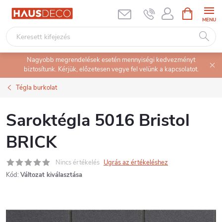
Ugrás
KOSÁR
a
fő
tartalomhoz
Nagyobb megrendelések esetén mennyiségi kedvezményt
biztosítunk. Kérjük, előzetesen vegye fel velünk a kapcsolatot.
Tégla burkolat
Saroktégla 5016 Bristol
BRICK
Nincs értékelés
Ugrás az értékeléshez
Kód:
Változat kiválasztása