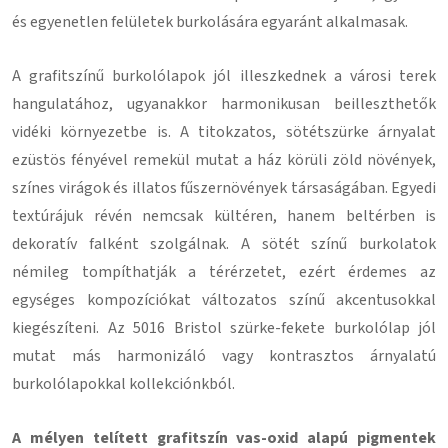
és egyenetlen felületek burkolására egyaránt alkalmasak.
A grafitszínű burkolólapok jól illeszkednek a városi terek
hangulatához, ugyanakkor harmonikusan beilleszthetők
vidéki környezetbe is. A titokzatos, sötétszürke árnyalat
ezüstös fényével remekül mutat a ház körüli zöld növények,
színes virágok és illatos fűszernövények társaságában. Egyedi
textúrájuk révén nemcsak kültéren, hanem beltérben is
dekoratív falként szolgálnak. A sötét színű burkolatok
némileg tompíthatják a térérzetet, ezért érdemes az
egységes kompozíciókat változatos színű akcentusokkal
kiegészíteni. Az 5016 Bristol szürke-fekete burkolólap jól
mutat más harmonizáló vagy kontrasztos árnyalatú
burkolólapokkal kollekciónkból.
A mélyen telített grafitszín vas-oxid alapú pigmentek