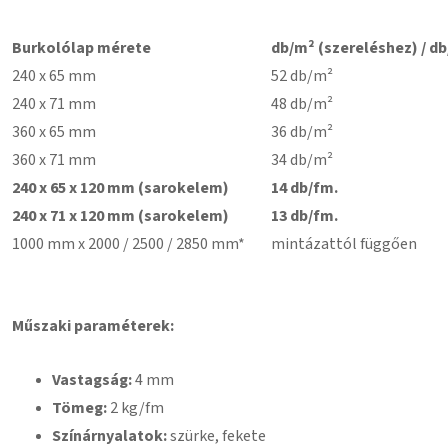
Burkolólap mérete
db/m² (szereléshez) / db
240 x 65 mm
52 db/m²
240 x 71 mm
48 db/m²
360 x 65 mm
36 db/m²
360 x 71 mm
34 db/m²
240 x 65 x 120 mm (sarokelem)
14 db/fm.
240 x 71 x 120 mm (sarokelem)
13 db/fm.
1000 mm x 2000 / 2500 / 2850 mm*
mintázattól függően
Műszaki paraméterek:
Vastagság:
4 mm
Tömeg:
2 kg/fm
Színárnyalatok:
szürke, fekete