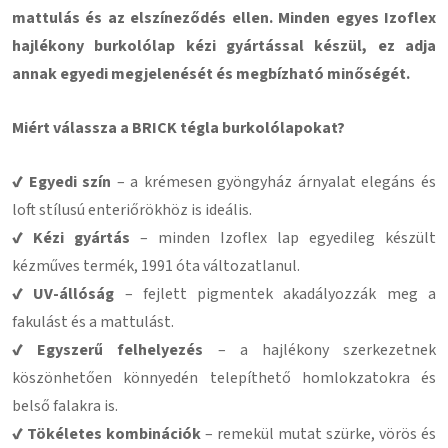
mattulás és az elszíneződés ellen. Minden egyes Izoflex
hajlékony burkolólap kézi gyártással készül, ez adja
annak egyedi megjelenését és megbízható minőségét.
Miért válassza a BRICK tégla burkolólapokat?
✔ Egyedi szín
– a krémesen gyöngyház árnyalat elegáns és
loft stílusú enteriőrökhöz is ideális.
✔ Kézi gyártás
– minden Izoflex lap egyedileg készült
kézműves termék, 1991 óta változatlanul.
✔ UV-állóság
– fejlett pigmentek akadályozzák meg a
fakulást és a mattulást.
✔ Egyszerű felhelyezés
– a hajlékony szerkezetnek
köszönhetően könnyedén telepíthető homlokzatokra és
belső falakra is.
✔ Tökéletes kombinációk
– remekül mutat szürke, vörös és