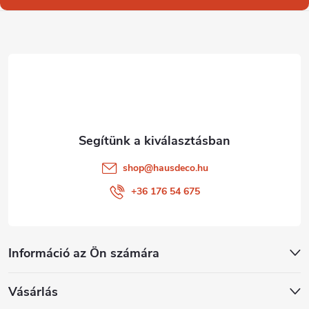
l
é
c
shop
@
hausdeco.hu
+36 176 54 675
Információ az Ön számára
Vásárlás