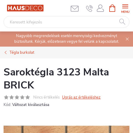
Ugrás
KOSÁR
a
fő
tartalomhoz
Nagyobb megrendelések esetén mennyiségi kedvezményt
biztosítunk. Kérjük, előzetesen vegye fel velünk a kapcsolatot.
Tégla burkolat
Saroktégla 3123 Malta
BRICK
Nincs értékelés
Ugrás az értékeléshez
Kód:
Változat kiválasztása