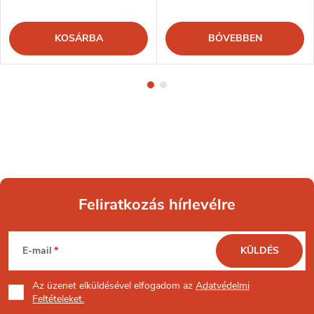
KOSÁRBA
BŐVEBBEN
Feliratkozás hírlevélre
L
E-mail
KÜLDÉS
á
Az üzenet
elküldésével elfogadom az
Adatvédelmi
b
Feltételeket.