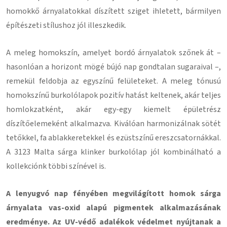
homokkő árnyalatokkal díszített sziget ihletett, bármilyen
építészeti stílushoz jól illeszkedik.
A meleg homokszín, amelyet bordó árnyalatok szőnek át –
hasonlóan a horizont mögé bújó nap gondtalan sugaraival –,
remekül feldobja az egyszínű felületeket. A meleg tónusú
homokszínű burkolólapok pozitív hatást keltenek, akár teljes
homlokzatként, akár egy-egy kiemelt épületrész
díszítőelemeként alkalmazva. Kiválóan harmonizálnak sötét
tetőkkel, fa ablakkeretekkel és ezüstszínű ereszcsatornákkal.
A 3123 Malta sárga klinker burkolólap jól kombinálható a
kollekciónk többi színével is.
A lenyugvó nap fényében megvilágított homok sárga
árnyalata vas-oxid alapú pigmentek alkalmazásának
eredménye. Az UV-védő adalékok védelmet nyújtanak a