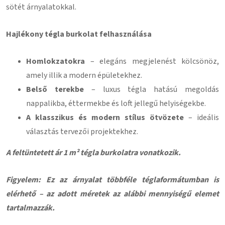
sötét árnyalatokkal.
Hajlékony tégla burkolat felhasználása
Homlokzatokra
– elegáns megjelenést kölcsönöz,
amely illik a modern épületekhez.
Belső terekbe
– luxus tégla hatású megoldás
nappalikba, éttermekbe és loft jellegű helyiségekbe.
A klasszikus és modern stílus ötvözete
– ideális
választás tervezői projektekhez.
A feltüntetett ár 1 m² tégla burkolatra vonatkozik.
Figyelem: Ez az árnyalat többféle téglaformátumban is
elérhető – az adott méretek az alábbi mennyiségű elemet
tartalmazzák.