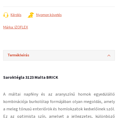
Kérdés
Nyomon követés
Márka:
IZOFLEX
Termékleírás
Saroktégla 3123 Malta BRICK
A máltai napfény és az aranyszínű homok egyedülálló
kombinációja burkolólap formájában olyan megoldás, amely
a meleg tónusú enteriőrök és homlokzatok kedvelőinek szól.
Ez az optimista szín, amelyet a jellegzetes, különböző