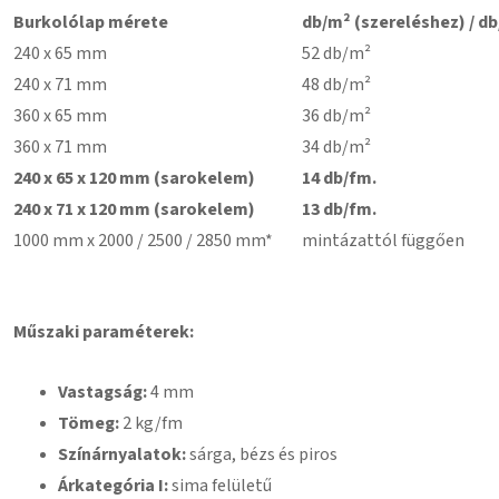
Burkolólap mérete
db/m² (szereléshez) / db
240 x 65 mm
52 db/m²
240 x 71 mm
48 db/m²
360 x 65 mm
36 db/m²
360 x 71 mm
34 db/m²
240 x 65 x 120 mm (sarokelem)
14 db/fm.
240 x 71 x 120 mm (sarokelem)
13 db/fm.
1000 mm x 2000 / 2500 / 2850 mm*
mintázattól függően
Műszaki paraméterek:
Vastagság:
4 mm
Tömeg:
2 kg/fm
Színárnyalatok:
sárga, bézs és piros
Árkategória I:
sima felületű