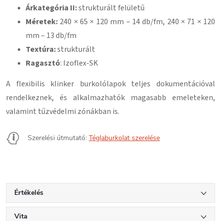
Árkategória II:
strukturált felületű
Méretek:
240 × 65 × 120 mm – 14 db/fm, 240 × 71 × 120
mm – 13 db/fm
Textúra:
strukturált
Ragasztó
: Izoflex-SK
A flexibilis klinker burkolólapok teljes dokumentációval
rendelkeznek, és alkalmazhatók magasabb emeleteken,
valamint tűzvédelmi zónákban is.
Szerelési útmutató:
Téglaburkolat szerelése
Értékelés
Vita