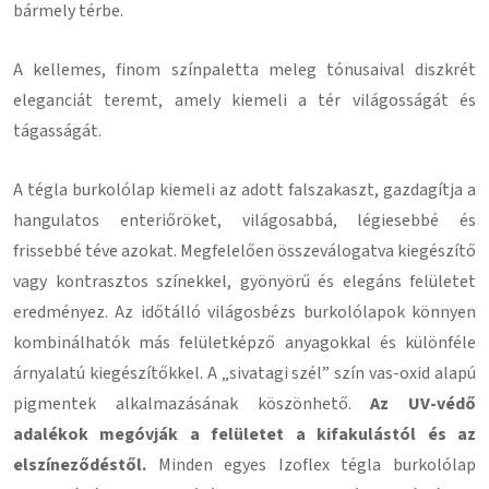
bármely térbe.
A kellemes, finom színpaletta meleg tónusaival diszkrét
eleganciát teremt, amely kiemeli a tér világosságát és
tágasságát.
A tégla burkolólap kiemeli az adott falszakaszt, gazdagítja a
hangulatos enteriőröket, világosabbá, légiesebbé és
frissebbé téve azokat. Megfelelően összeválogatva kiegészítő
vagy kontrasztos színekkel, gyönyörű és elegáns felületet
eredményez. Az időtálló világosbézs burkolólapok könnyen
kombinálhatók más felületképző anyagokkal és különféle
árnyalatú kiegészítőkkel. A „sivatagi szél” szín vas-oxid alapú
pigmentek alkalmazásának köszönhető.
Az UV-védő
adalékok megóvják a felületet a kifakulástól és az
elszíneződéstől.
Minden egyes Izoflex tégla burkolólap