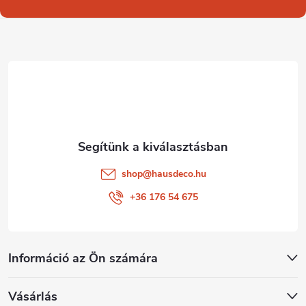
b
l
é
c
shop
@
hausdeco.hu
+36 176 54 675
Információ az Ön számára
Vásárlás