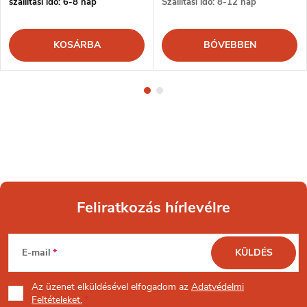
szállítási idő: 6-8 nap
Szállítási idő: 8-12 nap
KOSÁRBA
BŐVEBBEN
Feliratkozás hírlevélre
L
E-mail
KÜLDÉS
á
Az üzenet
elküldésével elfogadom az
Adatvédelmi
Feltételeket.