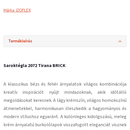
Márka:
IZOFLEX
Termékleírás
Saroktégla 2072 Tirana BRICK
A klasszikus bézs és fehér árnyalatok világos kombinációja
kreatív inspirációt nyújt mindazoknak, akik időtálló
megoldásokat keresnek. A lágy krémszín, világos homokszínű
átmenetekkel, harmonikusan illeszkedik a hagyományos és
modern stílushoz egyaránt. A különleges kidolgozású, meleg
krém árnyalatú burkolólapok visszafogott eleganciát visznek