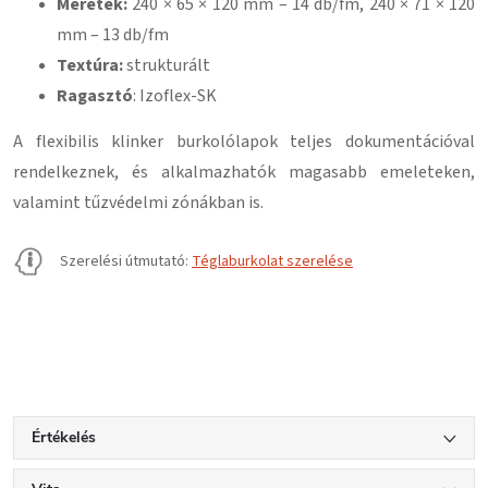
Méretek:
240 × 65 × 120 mm – 14 db/fm, 240 × 71 × 120
mm – 13 db/fm
Textúra:
strukturált
Ragasztó
: Izoflex-SK
A flexibilis klinker burkolólapok teljes dokumentációval
rendelkeznek, és alkalmazhatók magasabb emeleteken,
valamint tűzvédelmi zónákban is.
Szerelési útmutató:
Téglaburkolat szerelése
Értékelés