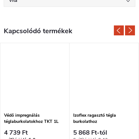
Vita
Kapcsolódó termékek
Védő impregnálás
Izoflex ragasztó tégla
téglaburkolatokhoz TKT 1L
burkolathoz
4 739 Ft
5 868 Ft-tól