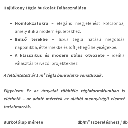
Hajlékony tégla burkolat felhasználása
Homlokzatokra
– elegáns megjelenést kölcsönöz,
amely illik a modern épületekhez.
Belső terekbe
– luxus tégla hatású megoldás
nappalikba, éttermekbe és loft jellegű helyiségekbe.
A klasszikus és modern stílus ötvözete
– ideális
választás tervezői projektekhez.
A feltüntetett ár 1 m² tégla burkolatra vonatkozik.
Figyelem: Ez az árnyalat többféle téglaformátumban is
elérhető – az adott méretek az alábbi mennyiségű elemet
tartalmazzák.
Burkolólap mérete
db/m² (szereléshez) / db