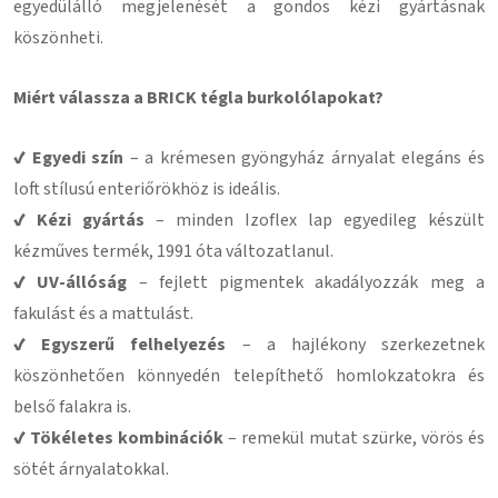
egyedülálló megjelenését a gondos kézi gyártásnak
köszönheti.
Miért válassza a BRICK tégla burkolólapokat?
✔ Egyedi szín
– a krémesen gyöngyház árnyalat elegáns és
loft stílusú enteriőrökhöz is ideális.
✔ Kézi gyártás
– minden Izoflex lap egyedileg készült
kézműves termék, 1991 óta változatlanul.
✔ UV-állóság
– fejlett pigmentek akadályozzák meg a
fakulást és a mattulást.
✔ Egyszerű felhelyezés
– a hajlékony szerkezetnek
köszönhetően könnyedén telepíthető homlokzatokra és
belső falakra is.
✔ Tökéletes kombinációk
– remekül mutat szürke, vörös és
sötét árnyalatokkal.