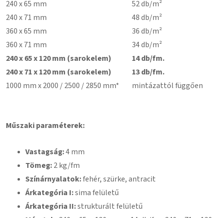
240 x 65 mm
52 db/m²
240 x 71 mm
48 db/m²
360 x 65 mm
36 db/m²
360 x 71 mm
34 db/m²
240 x 65 x 120 mm (sarokelem)
14 db/fm.
240 x 71 x 120 mm (sarokelem)
13 db/fm.
1000 mm x 2000 / 2500 / 2850 mm*
mintázattól függően
Műszaki paraméterek:
Vastagság:
4 mm
Tömeg:
2 kg/fm
Színárnyalatok:
fehér, szürke, antracit
Árkategória I:
sima felületű
Árkategória II:
strukturált felületű