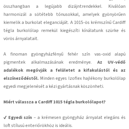
összhangban a legújabb dizájntrendekkel. Kiválóan
harmonizál a sötétebb tónusokkal, amelyek gyönyörűen
kiemelik a burkolat eleganciáját. A 1015-ös krémszínű Cardiff
tégla burkolólap remekül kiegészíti kínálatunk szürke és
vörös árnyalatait.
A finoman gyöngyházfényű fehér szín vas-oxid alapú
pigmentek alkalmazásának eredménye.
Az UV-védő
adalékok megóvják a felületet a kifakulástól és az
elszíneződéstől.
Minden egyes Izoflex hajlékony burkolólap
egyedi megjelenését a kézi gyártásnak köszönheti.
Miért válassza a Cardiff 1015 tégla burkolólapot?
✔ Egyedi szín
– a krémesen gyöngyház árnyalat elegáns és
loft stílusú enteriőrökhöz is ideális.