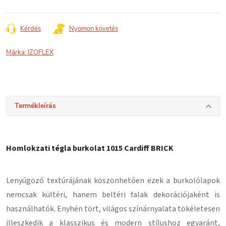
Kérdés
Nyomon követés
Márka:
IZOFLEX
Termékleírás
Homlokzati tégla burkolat 1015 Cardiff BRICK
Lenyűgöző textúrájának köszönhetően ezek a burkolólapok
nemcsak kültéri, hanem beltéri falak dekorációjaként is
használhatók. Enyhén tört, világos színárnyalata tökéletesen
illeszkedik a klasszikus és modern stílushoz egyaránt,