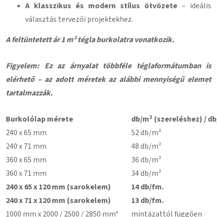
A klasszikus és modern stílus ötvözete
– ideális
választás tervezői projektekhez.
A feltüntetett ár 1 m² tégla burkolatra vonatkozik.
Figyelem: Ez az árnyalat többféle téglaformátumban is
elérhető – az adott méretek az alábbi mennyiségű elemet
tartalmazzák.
Burkolólap mérete
db/m² (szereléshez) / db
240 x 65 mm
52 db/m²
240 x 71 mm
48 db/m²
360 x 65 mm
36 db/m²
360 x 71 mm
34 db/m²
240 x 65 x 120 mm (sarokelem)
14 db/fm.
240 x 71 x 120 mm (sarokelem)
13 db/fm.
1000 mm x 2000 / 2500 / 2850 mm*
mintázattól függően