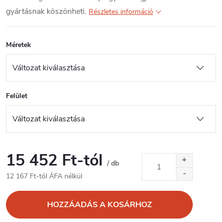
gyártásnak köszönheti.
Részletes információ
Méretek
Felület
15 452 Ft
-tól
/ db
12 167 Ft
-tól ÁFA nélkül
Egységár:
HOZZÁADÁS A KOSÁRHOZ