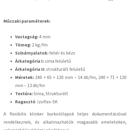
Műszaki paraméterek:
Vastagság:
4 mm
Tömeg:
2 kg/fm
Színárnyalatok:
fehér és bézs
Árkategória I:
sima felületű
Árkategória II:
strukturált felületű
Méretek:
240 × 65 × 120 mm – 14 db/fm, 240 × 71 × 120
mm – 13 db/fm
Textúra:
Sima, Strukturált
Ragasztó
: Izoflex-SK
A flexibilis klinker burkolólapok teljes dokumentációval
rendelkeznek, és alkalmazhatók magasabb emeleteken,