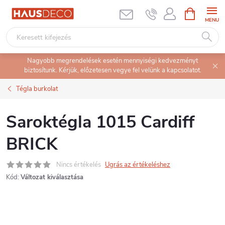
Ugrás
KOSÁR
a
fő
tartalomhoz
Nagyobb megrendelések esetén mennyiségi kedvezményt
biztosítunk. Kérjük, előzetesen vegye fel velünk a kapcsolatot.
Tégla burkolat
Saroktégla 1015 Cardiff
BRICK
Nincs értékelés
Ugrás az értékeléshez
Kód:
Változat kiválasztása