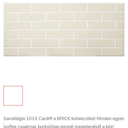
Saroktégla 1015 Cardiff a BRICK kollekcióból Minden egyes
Izoflex rugalmas burkolólap egyedi megjelenését a kézi