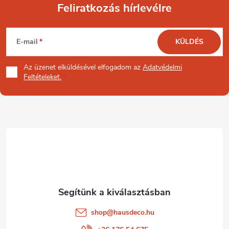
Feliratkozás hírlevélre
L
E-mail
KÜLDÉS
á
Az üzenet
elküldésével elfogadom az
Adatvédelmi
b
Feltételeket.
l
é
c
shop
@
hausdeco.hu