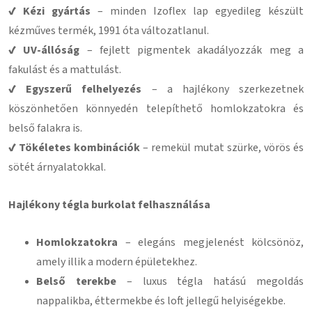
✔ Kézi gyártás
– minden Izoflex lap egyedileg készült
kézműves termék, 1991 óta változatlanul.
✔ UV-állóság
– fejlett pigmentek akadályozzák meg a
fakulást és a mattulást.
✔ Egyszerű felhelyezés
– a hajlékony szerkezetnek
köszönhetően könnyedén telepíthető homlokzatokra és
belső falakra is.
✔ Tökéletes kombinációk
– remekül mutat szürke, vörös és
sötét árnyalatokkal.
Hajlékony tégla burkolat felhasználása
Homlokzatokra
– elegáns megjelenést kölcsönöz,
amely illik a modern épületekhez.
Belső terekbe
– luxus tégla hatású megoldás
nappalikba, éttermekbe és loft jellegű helyiségekbe.