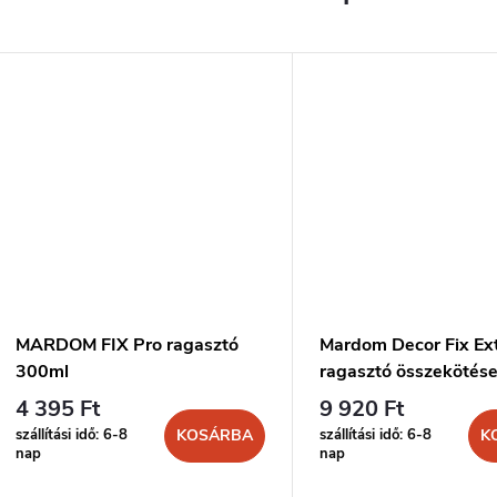
MARDOM FIX Pro ragasztó
Mardom Decor Fix Ex
300ml
ragasztó összekötés
300ml
4 395 Ft
9 920 Ft
szállítási idő: 6-8
szállítási idő: 6-8
KOSÁRBA
K
nap
nap