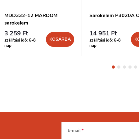
MDD332-12 MARDOM
Sarokelem P3020A 
sarokelem
3 259 Ft
14 951 Ft
KOSÁRBA
K
szállítási idő: 6-8
szállítási idő: 6-8
nap
nap
E-mail