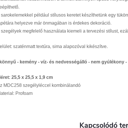
eépíthető.
 sarokelemekkel például stílusos keretet készíthetünk egy tükö
apétára helyezve már önmagában is érdekes dekoráció.
 szegélyek megfelelő használata kiemeli a tervezési stílust, ezál
elület: szaténmatt textúra, sima alapozóval kikészítve.
 könnyű - kemény - víz- és nedvességálló - nem gyúlékony
éret: 25,5 x 25,5 x 1,9 cm
z MDC258 szegélyléccel kombinálandó
aterial: Profoam
Kapcsolódó te