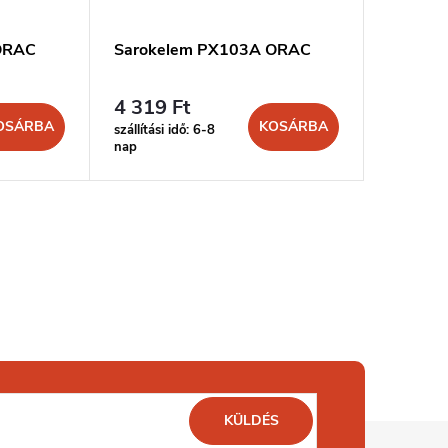
ORAC
Sarokelem PX103A ORAC
MDC25
sarokel
4 319 Ft
6 880 
OSÁRBA
KOSÁRBA
szállítási idő: 6-8
szállítási 
nap
nap
KÜLDÉS