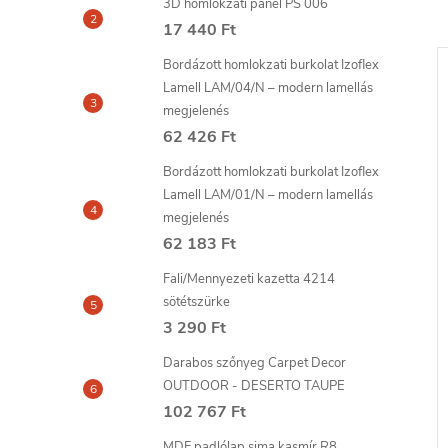
3D homlokzati panel PS 006
17 440 Ft
Bordázott homlokzati burkolat Izoflex
Lamell LAM/04/N – modern lamellás
megjelenés
62 426 Ft
Bordázott homlokzati burkolat Izoflex
Lamell LAM/01/N – modern lamellás
megjelenés
62 183 Ft
Fali/Mennyezeti kazetta 4214
sötétszürke
cor MAX ragasztó
MARDOM glett hézagokhoz
3 290 Ft
és stukkó javításához 330g
Darabos szőnyeg Carpet Decor
4 436 Ft
OUTDOOR - DESERTO TAUPE
6-8
szállítási idő: 6-8
KOSÁRBA
KOSÁRBA
nap
102 767 Ft
MDF padlólap sima kasmír R8