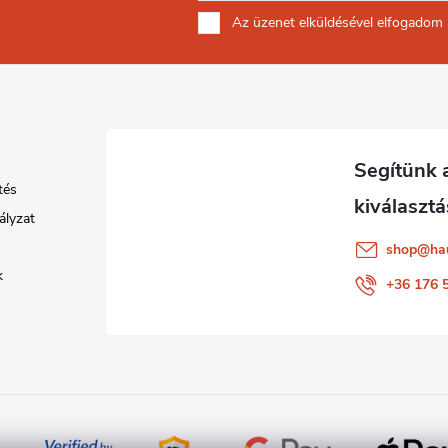
Az üzenet
elküldésével elfogadom
tés
ályzat
shop
@
ha
k
+36 176 