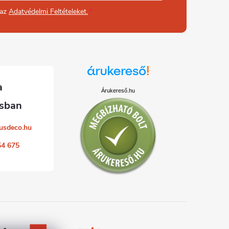
 az
Adatvédelmi Feltételeket.
Árukereső.hu
usdeco.hu
54 675