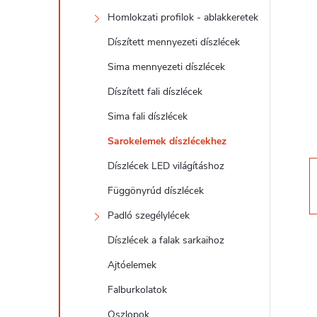
d
Homlokzati profilok - ablakkeretek
a
Díszített mennyezeti díszlécek
l
Sima mennyezeti díszlécek
Díszített fali díszlécek
s
Sima fali díszlécek
ó
Sarokelemek díszlécekhez
Díszlécek LED világításhoz
p
Függönyrúd díszlécek
a
Padló szegélylécek
Díszlécek a falak sarkaihoz
n
Ajtóelemek
e
Falburkolatok
Oszlopok