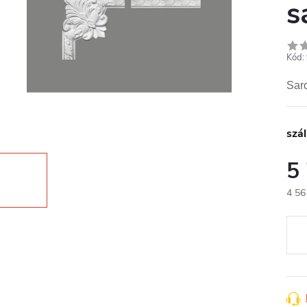
s
Kód:
Saro
szál
5
4 56
Egys