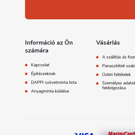
á
b
l
Információ az Ön
Vásárlás
számára
é
A szállítás és fize
Kapcsolat
Panasztételi szab
c
Építészeknek
Üzleti feltételek
DAPPI szövetminta lista
Személyes adato
feldolgozása
Anyagminta küldése