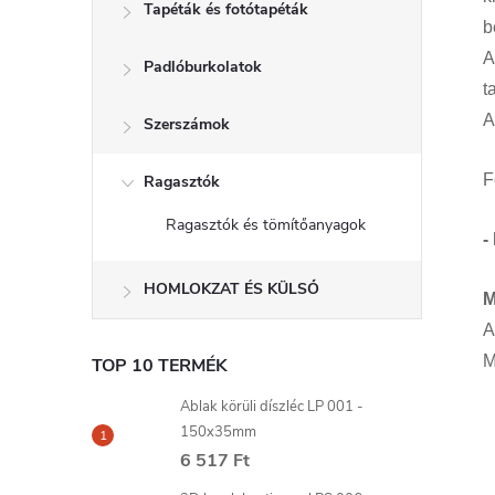
Tapéták és fotótapéták
b
A
Padlóburkolatok
t
A
Szerszámok
F
Ragasztók
Ragasztók és tömítőanyagok
-
HOMLOKZAT ÉS KÜLSŐ
M
A
M
TOP 10 TERMÉK
Ablak körüli díszléc LP 001 -
150x35mm
6 517 Ft