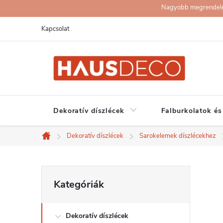
Ugrás
Nagyobb megrendelése
a
Kapcsolat
fő
tartalomhoz
Dekoratív díszlécek
Falburkolatok és
Dekoratív díszlécek
Sarokelemek díszlécekhez
Kezdőlap
O
Kategóriák
Kategóriák
átugrása
l
Dekoratív díszlécek