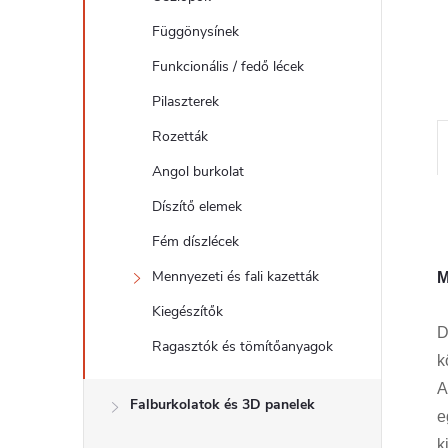
l
Függönysínek
Funkcionális / fedő lécek
Pilaszterek
Rozetták
Angol burkolat
Díszítő elemek
Fém díszlécek
Mennyezeti és fali kazetták
M
Kiegészítők
D
Ragasztók és tömítőanyagok
k
Falburkolatok és 3D panelek
e
k