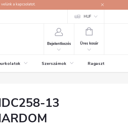
velünk a kapcsolatot.
HUF
KOSÁR
Üres kosár
Bejelentkezés
burkolatok
Szerszámok
Ragasztók
DC258-13
MARDOM