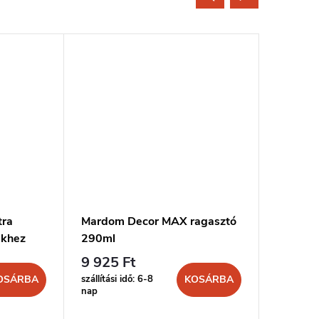
tra
Mardom Decor MAX ragasztó
MARDOM
ekhez
290ml
és stuk
9 925 Ft
4 436 
szállítási idő: 6-8
szállítási 
OSÁRBA
KOSÁRBA
nap
nap