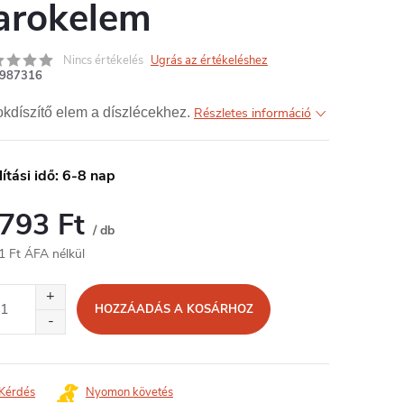
arokelem
Nincs értékelés
Ugrás az értékeléshez
987316
kdíszítő elem a díszlécekhez.
Részletes információ
lítási idő: 6-8 nap
 793 Ft
/ db
1 Ft ÁFA nélkül
égár:
HOZZÁADÁS A KOSÁRHOZ
Kérdés
Nyomon követés