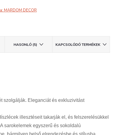
a:
MARDOM DECOR
HASONLÓ (5)
KAPCSOLÓDÓ TERMÉKEK
szolgálják. Eleganciát és exkluzivitást
zlécek illesztéseit takarják el, és felszerelésükkel
. A sarokelemek egyszerű és sokoldalú
be, bármilyen belső elrendezésbe és stílusba