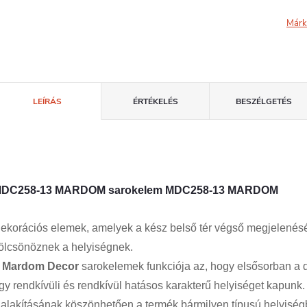
Márk
LEÍRÁS
ÉRTÉKELÉS
BESZÉLGETÉS
DC258-13 MARDOM sarokelem MDC258-13 MARDOM
ekorációs elemek, amelyek a kész belső tér végső megjelenését 
ölcsönöznek a helyiségnek.
A
Mardom Decor
sarokelemek funkciója az, hogy elsősorban a dís
gy rendkívüli és rendkívül hatásos karakterű helyiséget kapunk
ialakításának köszönhetően a termék bármilyen típusú helyiség