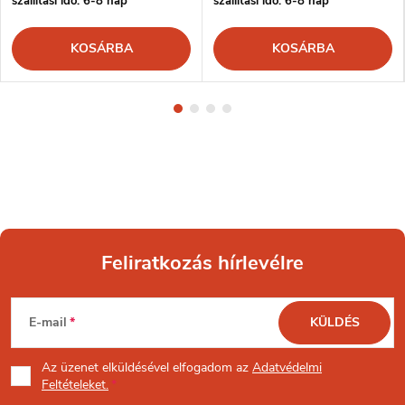
szállítási idő: 6-8 nap
szállítási idő: 6-8 nap
KOSÁRBA
KOSÁRBA
Feliratkozás hírlevélre
L
E-mail
KÜLDÉS
á
Az üzenet
elküldésével elfogadom az
Adatvédelmi
b
Feltételeket.