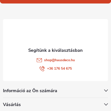
l
é
c
shop
@
hausdeco.hu
+36 176 54 675
Információ az Ön számára
Vásárlás