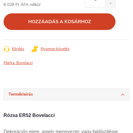
6 028 Ft ÁFA nélkül
Egységár:
HOZZÁADÁS A KOSÁRHOZ
Kérdés
Nyomon követés
Márka:
Bovelacci
Termékleírás
Rózsa ER52 Bovelacci
Dekorációs elem, amely mennyezet- vagy faldíszítésre