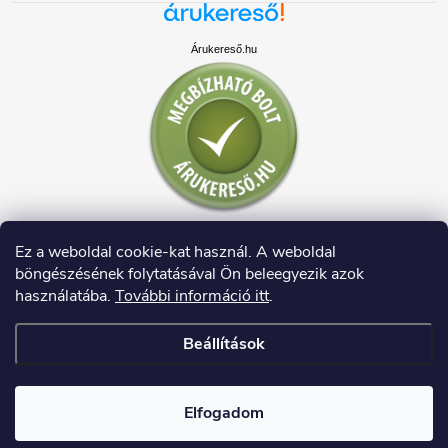
Árukereső.hu
Ez a weboldal cookie-kat használ. A weboldal
böngészésének folytatásával Ön beleegyezik azok
használatába.
További információ itt
.
Beállítások
Copyright 2026
HAUSDECO.HU
. Minden jog fenntartva.
Elfogadom
Shoptet készítette