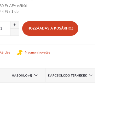
60 Ft ÁFA nélkül
égár:
44 Ft / 1 db
HOZZÁADÁS A KOSÁRHOZ
Kérdés
Nyomon követés
HASONLÓ (4)
KAPCSOLÓDÓ TERMÉKEK