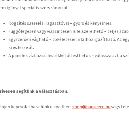
em igényel speciális szerszámokat.
Rögzítés szerelési ragasztóval – gyors és kényelmes.
Függőlegesen vagy vízszintesen is felszerelhető – teljes szab
Egyszerűen vágható – tökéletesen a falhoz igazítható. Az eg
ki és fesse át.
A panelek vízbázisú festékkel átfesthetők – válassza azt a szí
zívesen segítünk a választásban.
épjen kapcsolatba velünk e-mailben:
shop@hausdeco.hu
vagy tele