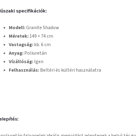
űszaki specifikációk:
Modell:
Granite Shadow
Méretek:
149 × 74 cm
Vastagság:
kb. 6 cm
Anyag:
Poliuretán
Vízállóság:
Igen
Felhasználás:
Beltéri és kültéri használatra
elepítés:
 poliuretán falpanelek ideális megoldást jelentenek a belső tér gy