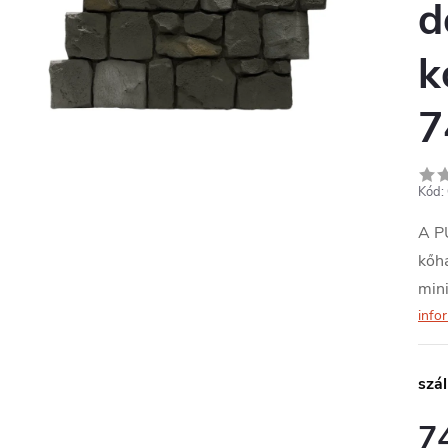
d
k
7
Kód:
A PU
kőha
mini
info
szál
7