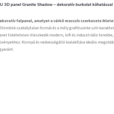
U 3D panel Granite Shadow – dekoratív burkolat kőhatással
ekoratív falpanel, amelyet a várkő masszív szerkezete ihlete
őtömbök szabálytalan formái és a mély grafitszürke szín karakter
anel tökéletesen illeszkedik modern, loft és indusztriális terekbe
övényekhez. Könnyű és nedvességálló kialakítása ideális megoldás
gyaránt.