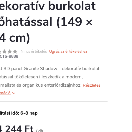
ekoratív burkolat
őhatással (149 ×
4 cm)
Nincs értékelés
Ugrás az értékeléshez
CTS-8888
 3D panel Granite Shadow – dekoratív burkolat
tással tökéletesen illeszkedik a modern,
malista és organikus enteriőrdizájnhoz.
Részletes
rmáció
lítási idő: 6-8 nap
4 244 Ft
/ db