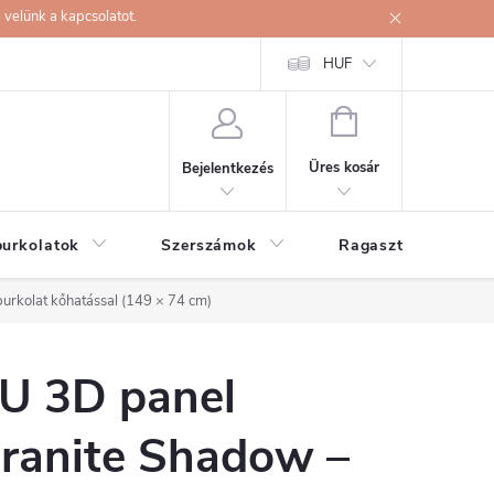
velünk a kapcsolatot.
HUF
KOSÁR
Üres kosár
Bejelentkezés
burkolatok
Szerszámok
Ragasztók
urkolat kőhatással (149 × 74 cm)
U 3D panel
ranite Shadow –