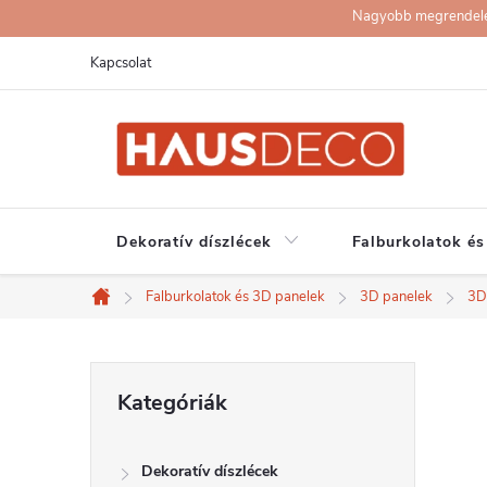
Ugrás
Nagyobb megrendelése
a
Kapcsolat
fő
tartalomhoz
Dekoratív díszlécek
Falburkolatok és
Falburkolatok és 3D panelek
3D panelek
3D 
Kezdőlap
O
Kategóriák
Kategóriák
átugrása
l
Dekoratív díszlécek