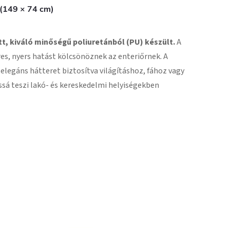
 (149 × 74 cm)
tt, kiváló minőségű poliuretánból (PU) készült.
A
es, nyers hatást kölcsönöznek az enteriőrnek. A
, elegáns hátteret biztosítva világításhoz, fához vagy
sá teszi lakó- és kereskedelmi helyiségekben