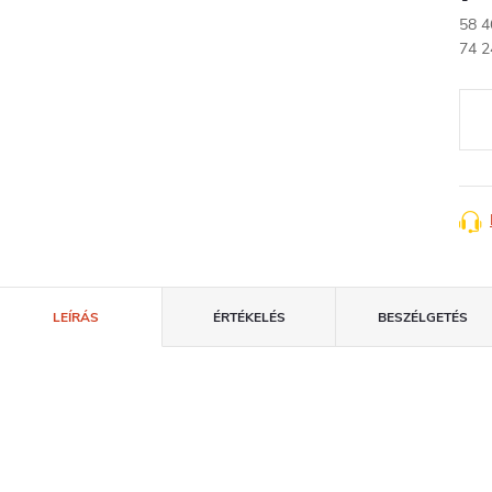
58 4
Egys
74 2
LEÍRÁS
ÉRTÉKELÉS
BESZÉLGETÉS