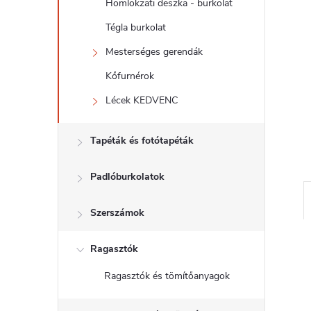
l
Homlokzati deszka - burkolat
Tégla burkolat
Mesterséges gerendák
Kőfurnérok
Lécek KEDVENC
Tapéták és fotótapéták
Padlóburkolatok
Szerszámok
Ragasztók
Ragasztók és tömítőanyagok