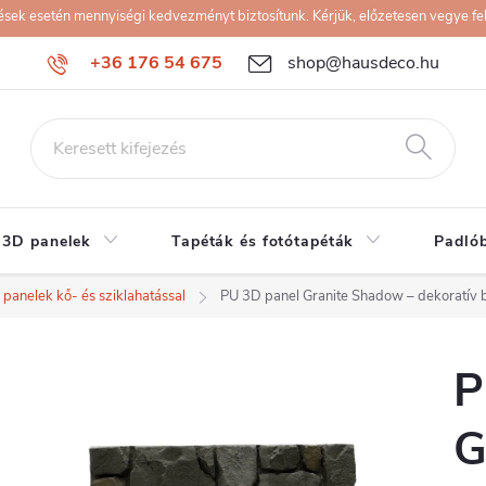
k esetén mennyiségi kedvezményt biztosítunk. Kérjük, előzetesen vegye fel 
+36 176 54 675
shop@hausdeco.hu
 3D panelek
Tapéták és fotótapéták
Padló
panelek kő- és sziklahatással
PU 3D panel Granite Shadow – dekoratív b
P
G