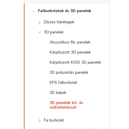
d
Falburkolatok és 3D panelek
a
Díszes falrétegek
l
3D panelek
s
Akusztikus filc panelek
Kárpitozott 3D panelek
ó
Kárpitozott KIDS 3D panelek
p
3D poliuretán panelek
EPS falburkolat
a
3D képek
n
3D panelek kő- és
sziklahatással
e
Fa burkolat