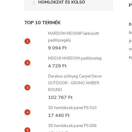
HOMLOKZAT ÉS KÜLSŐ
P
TOP 10 TERMÉK
D
k
MARDOM MD358P lakkozott
p
padlószegély
9 094 Ft
n
e
MD018 MARDOM padlószalag
4 729 Ft
Darabos szőnyeg Carpet Decor
OUTDOOR - GRANO AMBER
ROUND
102 767 Ft
3D homlokzati panel PS 010
17 440 Ft
3D homlokzati panel PS 006