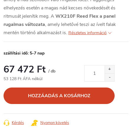
elhelyezés esetén a magas nád kecses növekedését és
ritmusát jelenítik meg. A
WX210F Reed Flex a panel
rugalmas változata
, amely lehetővé teszi az ívelt falak
mentén történő alkalmazást is.
Részletes információ
szállítási idő: 5-7 nap
67 472 Ft
/ db
53 128 Ft ÁFA nélkül
Egységár:
HOZZÁADÁS A KOSÁRHOZ
Kérdés
Nyomon követés