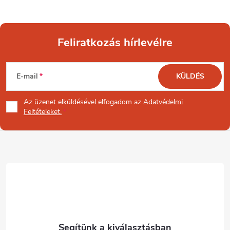
Feliratkozás hírlevélre
L
E-mail
KÜLDÉS
á
Az üzenet
elküldésével elfogadom az
Adatvédelmi
b
Feltételeket.
l
é
c