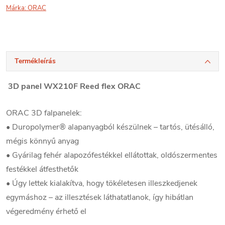
Márka:
ORAC
Termékleírás
3D panel WX210F Reed flex ORAC
ORAC 3D falpanelek:
• Duropolymer® alapanyagból készülnek – tartós, ütésálló,
mégis könnyű anyag
• Gyárilag fehér alapozófestékkel ellátottak, oldószermentes
festékkel átfesthetők
• Úgy lettek kialakítva, hogy tökéletesen illeszkedjenek
egymáshoz – az illesztések láthatatlanok, így hibátlan
végeredmény érhető el