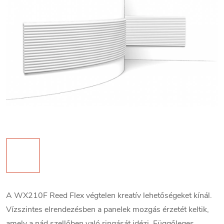
A WX210F Reed Flex végtelen kreatív lehetőségeket kínál.
Vízszintes elrendezésben a panelek mozgás érzetét keltik,
amely a nád szellőben való ringását idézi. Függőleges