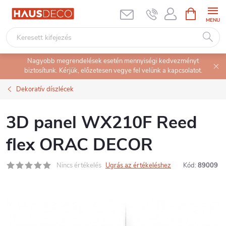
Ugrás
KOSÁR
a
fő
tartalomhoz
Nagyobb megrendelések esetén mennyiségi kedvezményt
biztosítunk. Kérjük, előzetesen vegye fel velünk a kapcsolatot.
Dekoratív díszlécek
3D panel WX210F Reed
flex ORAC DECOR
Nincs értékelés
Ugrás az értékeléshez
Kód:
89009