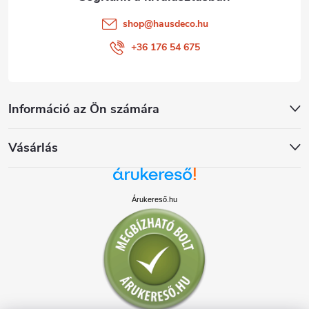
shop
@
hausdeco.hu
+36 176 54 675
Információ az Ön számára
Vásárlás
Árukereső.hu