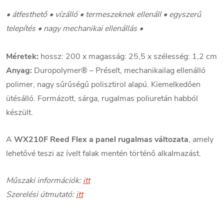
• átfesthető • vízálló • termeszeknek ellenáll • egyszerű
telepítés • nagy mechanikai ellenállás •
Méretek:
hossz: 200 x magasság: 25,5 x szélesség: 1,2 cm
Anyag:
Duropolymer® – Préselt, mechanikailag ellenálló
polimer, nagy sűrűségű polisztirol alapú. Kiemelkedően
ütésálló. Formázott, sárga, rugalmas poliuretán habból
készült.
A
WX210F Reed Flex
a panel rugalmas változata
, amely
lehetővé teszi az ívelt falak mentén történő alkalmazást.
Műszaki információk:
itt
Szerelési útmutató:
itt