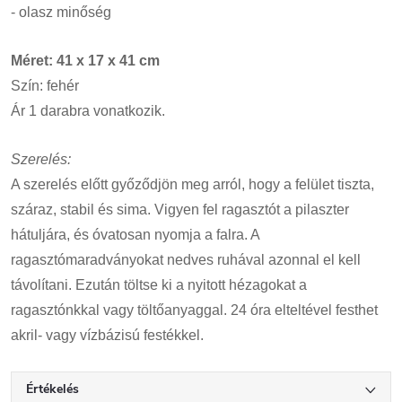
- olasz minőség
Méret: 41 x 17 x 41 cm
Szín: fehér
Ár 1 darabra vonatkozik.
Szerelés:
A szerelés előtt győződjön meg arról, hogy a felület tiszta,
száraz, stabil és sima. Vigyen fel ragasztót a pilaszter
hátuljára, és óvatosan nyomja a falra. A
ragasztómaradványokat nedves ruhával azonnal el kell
távolítani. Ezután töltse ki a nyitott hézagokat a
ragasztónkkal vagy töltőanyaggal. 24 óra elteltével festhet
akril- vagy vízbázisú festékkel.
Értékelés