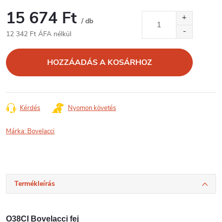
15 674 Ft
/ db
12 342 Ft ÁFA nélkül
Egységár:
HOZZÁADÁS A KOSÁRHOZ
Kérdés
Nyomon követés
Márka:
Bovelacci
Termékleírás
O38CI Bovelacci fej