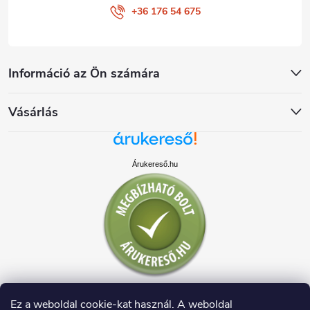
+36 176 54 675
Információ az Ön számára
Vásárlás
Árukereső.hu
Ez a weboldal cookie-kat használ. A weboldal