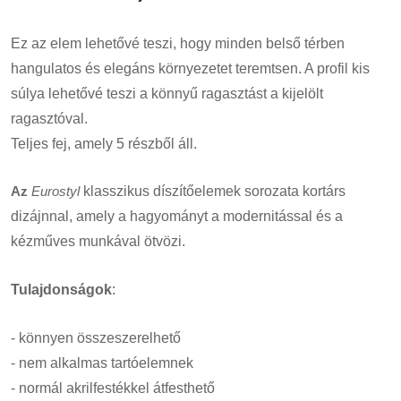
Ez az elem lehetővé teszi, hogy minden belső térben
hangulatos és elegáns környezetet teremtsen. A profil kis
súlya lehetővé teszi a könnyű ragasztást a kijelölt
ragasztóval.
Teljes fej, amely 5 részből áll.
Az
Eurostyl
klasszikus díszítőelemek sorozata kortárs
dizájnnal, amely a hagyományt a modernitással és a
kézműves munkával ötvözi.
Tulajdonságok
:
- könnyen összeszerelhető
- nem alkalmas tartóelemnek
- normál akrilfestékkel átfesthető