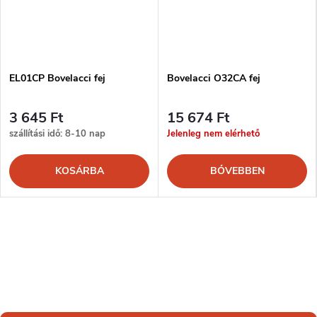
EL01CP Bovelacci fej
Bovelacci O32CA fej
3 645 Ft
15 674 Ft
szállítási idő: 8-10 nap
Jelenleg nem elérhető
KOSÁRBA
BŐVEBBEN