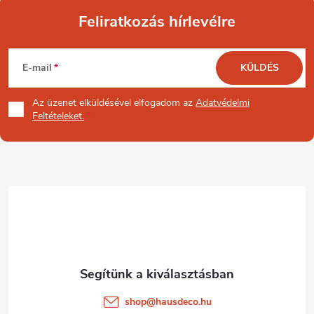
Feliratkozás hírlevélre
L
E-mail
KÜLDÉS
á
Az üzenet
elküldésével elfogadom az
Adatvédelmi
b
Feltételeket.
l
é
c
shop
@
hausdeco.hu