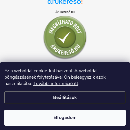
Árukereső.hu
Ez a weboldal cookie-kat használ. A weboldal
böngészésének folytatásával Ön beleegyezik azok
használatába.
További információ itt
.
Beállítások
Copyright 2026
HAUSDECO.HU
. Minden jog fenntartva.
Elfogadom
Shoptet készítette