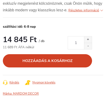
exkluzív megjelenést kölcsönöznek, csak Önön múlik, hogy
inkább modern vagy klasszikus lesz-e.
Részletes információ
szállítási idő: 6-8 nap
14 845 Ft
/ db
11 689 Ft ÁFA nélkül
Egységár:
HOZZÁADÁS A KOSÁRHOZ
Kérdés
Nyomon követés
Márka:
MARDOM DECOR