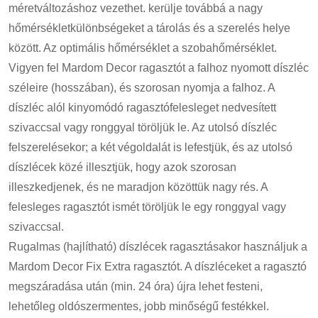
méretváltozáshoz vezethet. kerülje továbbá a nagy
hőmérsékletkülönbségeket a tárolás és a szerelés helye
között. Az optimális hőmérséklet a szobahőmérséklet.
Vigyen fel Mardom Decor ragasztót a falhoz nyomott díszléc
széleire (hosszában), és szorosan nyomja a falhoz. A
díszléc alól kinyomódó ragasztófelesleget nedvesített
szivaccsal vagy ronggyal töröljük le. Az utolsó díszléc
felszerelésekor; a két végoldalát is lefestjük, és az utolsó
díszlécek közé illesztjük, hogy azok szorosan
illeszkedjenek, és ne maradjon közöttük nagy rés. A
felesleges ragasztót ismét töröljük le egy ronggyal vagy
szivaccsal.
Rugalmas (hajlítható) díszlécek ragasztásakor használjuk a
Mardom Decor Fix Extra ragasztót. A díszléceket a ragasztó
megszáradása után (min. 24 óra) újra lehet festeni,
lehetőleg oldószermentes, jobb minőségű festékkel.