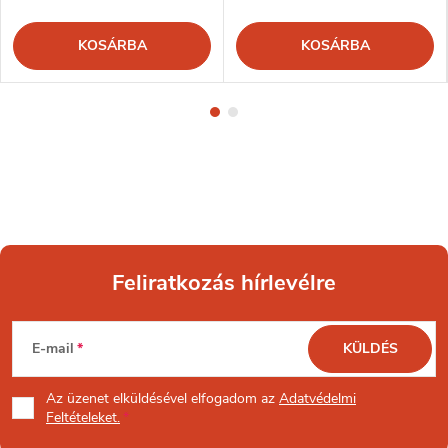
KOSÁRBA
KOSÁRBA
Feliratkozás hírlevélre
L
E-mail
KÜLDÉS
á
Az üzenet
elküldésével elfogadom az
Adatvédelmi
b
Feltételeket.