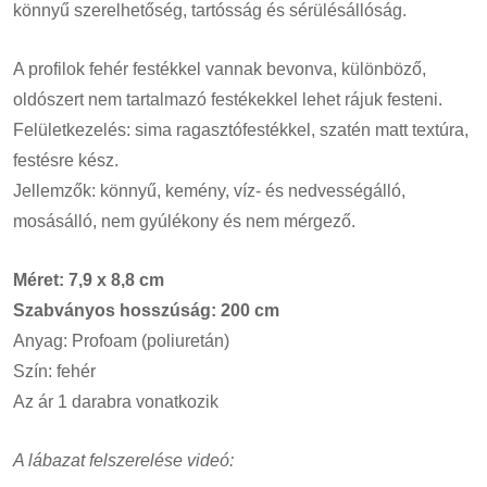
könnyű szerelhetőség, tartósság és sérülésállóság.
A profilok fehér festékkel vannak bevonva, különböző,
oldószert nem tartalmazó festékekkel lehet rájuk festeni.
Felületkezelés: sima ragasztófestékkel, szatén matt textúra,
festésre kész.
Jellemzők: könnyű, kemény, víz- és nedvességálló,
mosásálló, nem gyúlékony és nem mérgező.
Méret: 7,9 x 8,8 cm
Szabványos hosszúság: 200 cm
Anyag: Profoam (poliuretán)
Szín: fehér
Az ár 1 darabra vonatkozik
A lábazat felszerelése videó: