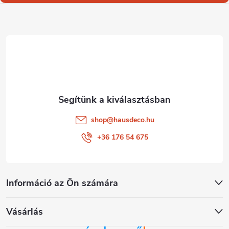
l
é
c
shop
@
hausdeco.hu
+36 176 54 675
Információ az Ön számára
Vásárlás