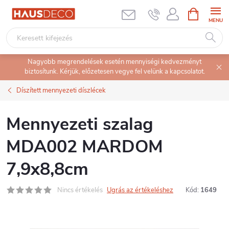
Ugrás
KOSÁR
a
fő
tartalomhoz
Nagyobb megrendelések esetén mennyiségi kedvezményt
biztosítunk. Kérjük, előzetesen vegye fel velünk a kapcsolatot.
Díszített mennyezeti díszlécek
Mennyezeti szalag
MDA002 MARDOM
7,9x8,8cm
Nincs értékelés
Ugrás az értékeléshez
Kód:
1649