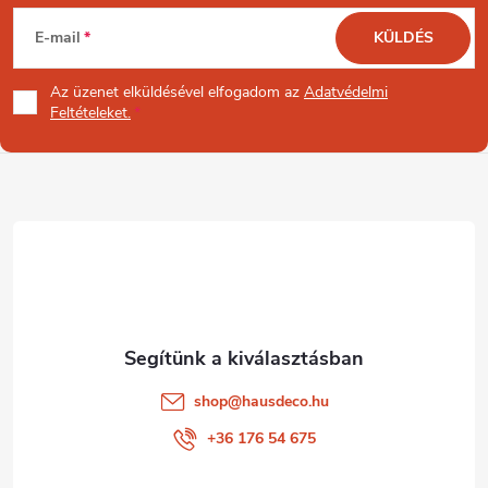
L
E-mail
KÜLDÉS
á
Az üzenet
elküldésével elfogadom az
Adatvédelmi
b
Feltételeket.
l
é
c
shop
@
hausdeco.hu
+36 176 54 675