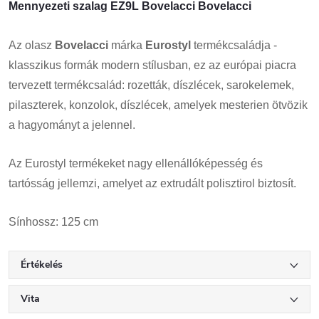
Mennyezeti szalag EZ9L Bovelacci Bovelacci
Az olasz
Bovelacci
márka
Eurostyl
termékcsaládja -
klasszikus formák modern stílusban, ez az európai piacra
tervezett termékcsalád: rozetták, díszlécek, sarokelemek,
pilaszterek, konzolok, díszlécek, amelyek mesterien ötvözik
a hagyományt a jelennel.
Az Eurostyl termékeket nagy ellenállóképesség és
tartósság jellemzi, amelyet az extrudált polisztirol biztosít.
Sínhossz: 125 cm
Értékelés
Vita