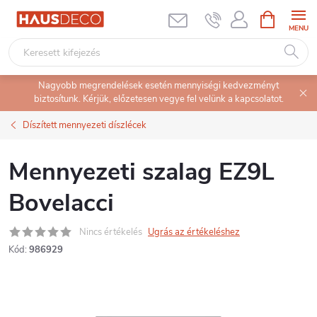
Ugrás
KOSÁR
a
fő
tartalomhoz
Nagyobb megrendelések esetén mennyiségi kedvezményt
biztosítunk. Kérjük, előzetesen vegye fel velünk a kapcsolatot.
Díszített mennyezeti díszlécek
Mennyezeti szalag EZ9L
Bovelacci
Nincs értékelés
Ugrás az értékeléshez
Kód:
986929