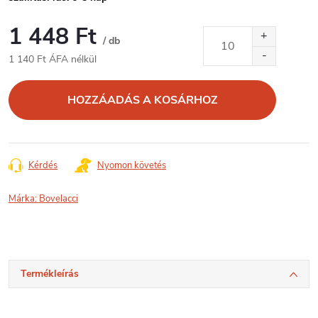
1 448 Ft
/ db
1 140 Ft ÁFA nélkül
Egységár:
HOZZÁADÁS A KOSÁRHOZ
Kérdés
Nyomon követés
Márka:
Bovelacci
Termékleírás