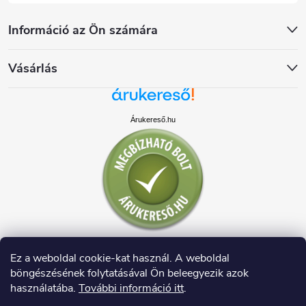
Információ az Ön számára
Vásárlás
Árukereső.hu
Ez a weboldal cookie-kat használ. A weboldal
böngészésének folytatásával Ön beleegyezik azok
használatába.
További információ itt
.