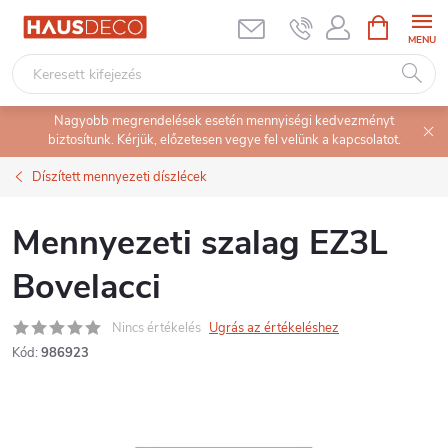
Ugrás
KOSÁR
a
fő
tartalomhoz
Nagyobb megrendelések esetén mennyiségi kedvezményt
biztosítunk. Kérjük, előzetesen vegye fel velünk a kapcsolatot.
Díszített mennyezeti díszlécek
Mennyezeti szalag EZ3L
Bovelacci
Nincs értékelés
Ugrás az értékeléshez
Kód:
986923