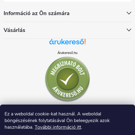
Információ az Ön számára
Vásárlás
Árukereső.hu
Ez a weboldal cookie-kat használ. A weboldal
böngészésének folytatásával Ön beleegyezik azok
használatába.
További információ itt
.