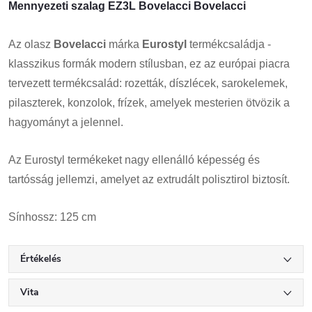
Mennyezeti szalag EZ3L Bovelacci Bovelacci
Az olasz
Bovelacci
márka
Eurostyl
termékcsaládja -
klasszikus formák modern stílusban, ez az európai piacra
tervezett termékcsalád: rozetták, díszlécek, sarokelemek,
pilaszterek, konzolok, frízek, amelyek mesterien ötvözik a
hagyományt a jelennel.
Az Eurostyl termékeket nagy ellenálló képesség és
tartósság jellemzi, amelyet az extrudált polisztirol biztosít.
Sínhossz: 125 cm
Értékelés
Vita