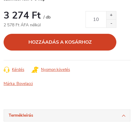
3 274 Ft
/ db
2 578 Ft ÁFA nélkül
Egységár:
HOZZÁADÁS A KOSÁRHOZ
Kérdés
Nyomon követés
Márka:
Bovelacci
Termékleírás