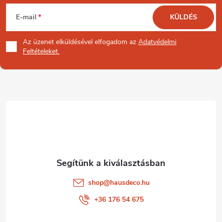
L
E-mail
KÜLDÉS
á
Az üzenet
elküldésével elfogadom az
Adatvédelmi
b
Feltételeket.
l
é
c
shop
@
hausdeco.hu
+36 176 54 675