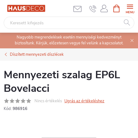
Ugrás
KOSÁR
a
fő
tartalomhoz
Nagyobb megrendelések esetén mennyiségi kedvezményt
biztosítunk. Kérjük, előzetesen vegye fel velünk a kapcsolatot.
Díszített mennyezeti díszlécek
Mennyezeti szalag EP6L
Bovelacci
Nincs értékelés
Ugrás az értékeléshez
Kód:
986916