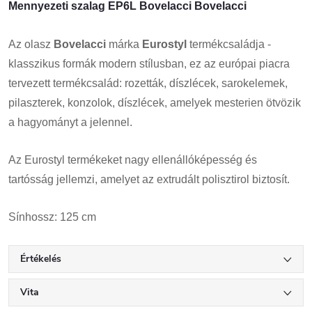
Mennyezeti szalag EP6L Bovelacci Bovelacci
Az olasz
Bovelacci
márka
Eurostyl
termékcsaládja -
klasszikus formák modern stílusban, ez az európai piacra
tervezett termékcsalád: rozetták, díszlécek, sarokelemek,
pilaszterek, konzolok, díszlécek, amelyek mesterien ötvözik
a hagyományt a jelennel.
Az Eurostyl termékeket nagy ellenállóképesség és
tartósság jellemzi, amelyet az extrudált polisztirol biztosít.
Sínhossz: 125 cm
Értékelés
Vita