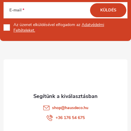
L
E-mail
KÜLDÉS
á
Az üzenet
elküldésével elfogadom az
Adatvédelmi
b
Feltételeket.
l
é
c
shop
@
hausdeco.hu
+36 176 54 675