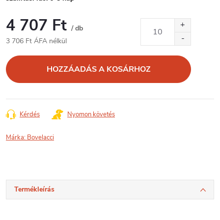
4 707 Ft
/ db
3 706 Ft ÁFA nélkül
Egységár:
HOZZÁADÁS A KOSÁRHOZ
Kérdés
Nyomon követés
Márka:
Bovelacci
Termékleírás