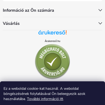
Információ az Ön számára
Vásárlás
Árukereső.hu
Ez a weboldal cookie-kat használ. A weboldal
böngészésének folytatásával Ön beleegyezik azok
használatába.
További információ itt
.