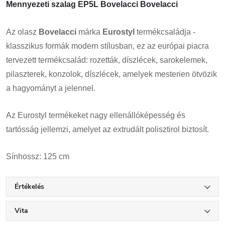
Mennyezeti szalag EP5L Bovelacci Bovelacci
Az olasz
Bovelacci
márka
Eurostyl
termékcsaládja -
klasszikus formák modern stílusban, ez az európai piacra
tervezett termékcsalád: rozetták, díszlécek, sarokelemek,
pilaszterek, konzolok, díszlécek, amelyek mesterien ötvözik
a hagyományt a jelennel.
Az Eurostyl termékeket nagy ellenállóképesség és
tartósság jellemzi, amelyet az extrudált polisztirol biztosít.
Sínhossz: 125 cm
Értékelés
Vita