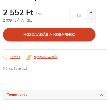
2 552 Ft
/ db
2 009 Ft ÁFA nélkül
Egységár:
HOZZÁADÁS A KOSÁRHOZ
Kérdés
Nyomon követés
Márka:
Bovelacci
Termékleírás