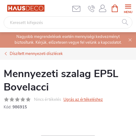
Ugrás
KOSÁR
a
fő
tartalomhoz
Nagyobb megrendelések esetén mennyiségi kedvezményt
biztosítunk. Kérjük, előzetesen vegye fel velünk a kapcsolatot.
Díszített mennyezeti díszlécek
Mennyezeti szalag EP5L
Bovelacci
Nincs értékelés
Ugrás az értékeléshez
Kód:
986915