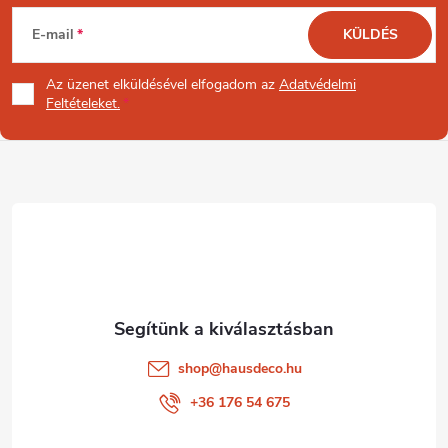
L
E-mail
KÜLDÉS
á
Az üzenet
elküldésével elfogadom az
Adatvédelmi
b
Feltételeket.
l
é
c
shop
@
hausdeco.hu
+36 176 54 675