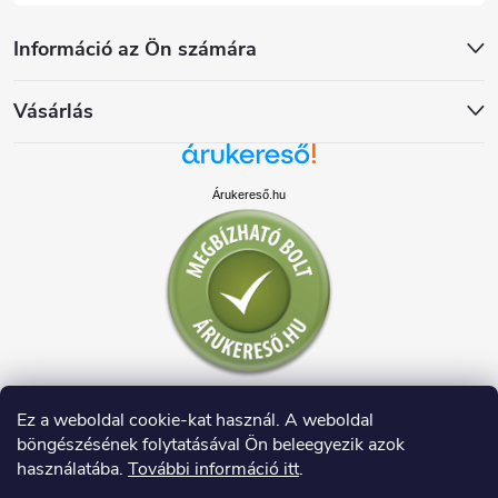
Információ az Ön számára
Vásárlás
Árukereső.hu
Ez a weboldal cookie-kat használ. A weboldal
böngészésének folytatásával Ön beleegyezik azok
használatába.
További információ itt
.