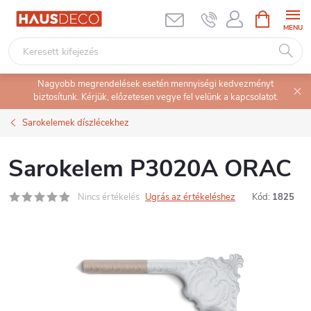
Ugrás
KOSÁR
a
fő
tartalomhoz
Nagyobb megrendelések esetén mennyiségi kedvezményt
biztosítunk. Kérjük, előzetesen vegye fel velünk a kapcsolatot.
Sarokelemek díszlécekhez
Sarokelem P3020A ORAC
Nincs értékelés
Ugrás az értékeléshez
Kód:
1825