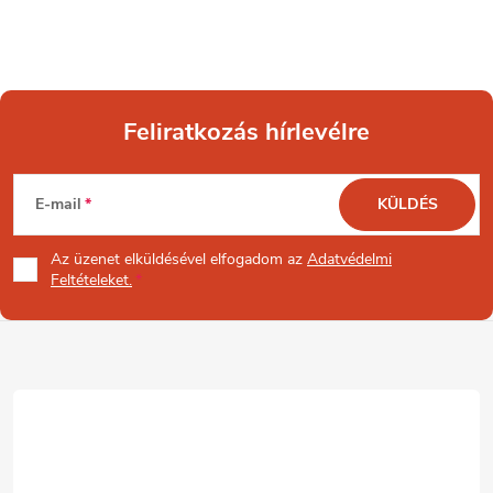
Feliratkozás hírlevélre
L
E-mail
KÜLDÉS
á
Az üzenet
elküldésével elfogadom az
Adatvédelmi
b
Feltételeket.
l
é
c