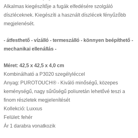
Alkalmas kiegészítője a fugák elfedésére szolgáló
díszléceknek. Kiegészíti a használt díszlécek fényűzőbb
megjelenését.
- átfesthető - vízálló - termeszálló - könnyen beépíthető -
mechanikai ellenállás -
Méret: 42,5 x 42,5 x 4,0 cm
Kombinálható a P3020 szegélyléccel
Anyag: PUROTOUCH® - Kiváló minőségű, közepes
keménységű, nagy sűrűségű poliuretán lehetővé teszi a
finom részletek megjelenítését
Kollekció: Luxxus
Felület: fehér
Ár 1 darabra vonatkozik