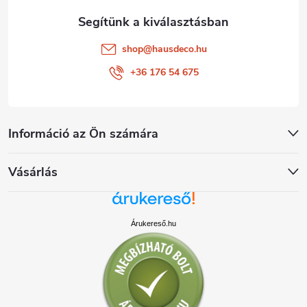
shop
@
hausdeco.hu
+36 176 54 675
Információ az Ön számára
Vásárlás
Árukereső.hu