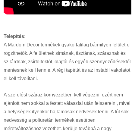
Telepítés:
A Mardom Decor termékek gyakorlatilag bármilyen felületre
rögzíthetők. A felületnek simának, tisztának, száraznak és
szilárdnak, zsírfoltoktól, olajtól és egyéb szennyeződésektől
mentesnek kell lennie. A régi tapétát és az instabil vakolatot
el kell távolítani.
A szerelést száraz környezetben kell végezni, ezért nem
ajánlott nem sokkal a festett válaszfal után felszerelni, mivel
a helyiségek ilyenkor hajlamosak nedvesek lenni. A túl sok
nedvesség a poliuretán termékek esetében
méretváltozáshoz vezethet. kerülje továbbá a nagy