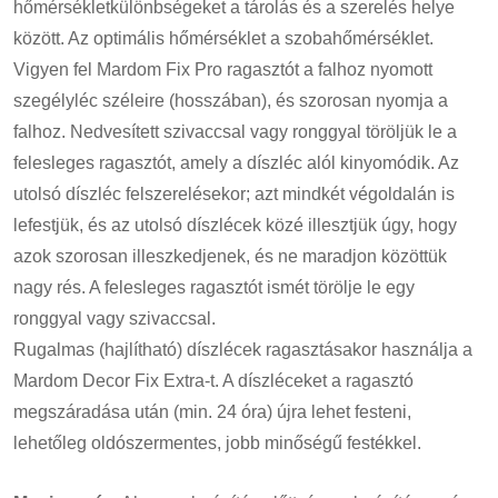
hőmérsékletkülönbségeket a tárolás és a szerelés helye
között. Az optimális hőmérséklet a szobahőmérséklet.
Vigyen fel Mardom Fix Pro ragasztót a falhoz nyomott
szegélyléc széleire (hosszában), és szorosan nyomja a
falhoz. Nedvesített szivaccsal vagy ronggyal töröljük le a
felesleges ragasztót, amely a díszléc alól kinyomódik. Az
utolsó díszléc felszerelésekor; azt mindkét végoldalán is
lefestjük, és az utolsó díszlécek közé illesztjük úgy, hogy
azok szorosan illeszkedjenek, és ne maradjon közöttük
nagy rés. A felesleges ragasztót ismét törölje le egy
ronggyal vagy szivaccsal.
Rugalmas (hajlítható) díszlécek ragasztásakor használja a
Mardom Decor Fix Extra-t. A díszléceket a ragasztó
megszáradása után (min. 24 óra) újra lehet festeni,
lehetőleg oldószermentes, jobb minőségű festékkel.