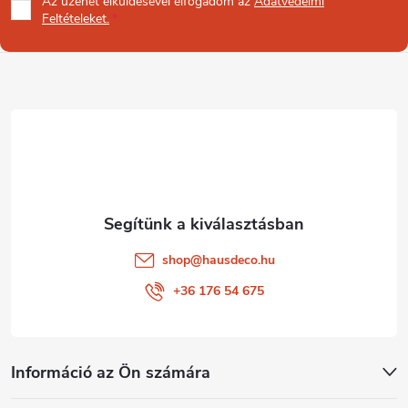
Az üzenet
elküldésével elfogadom az
Adatvédelmi
b
Feltételeket.
l
é
c
shop
@
hausdeco.hu
+36 176 54 675
Információ az Ön számára