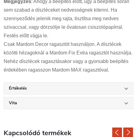
Megjegyzés
: Ahogy a beépítés előtt, úgy a beépítés során
sem szabad a díszléceket nedvességnek kitenni. Ha
szennyeződés jelenik meg rajta, tisztítsa meg nedves
szivaccsal, vagy dörzsölje le óvatosan csiszolópapírral.
Festés előtt vágja le.
Csak Mardom Decor ragasztót használjon. A díszlécek
közötti hézagoknál a Mardom Fix Extra ragasztót használja.
Nehéz díszlécek ragasztásakor vagy a gyorsabb beépítés
érdekében ragasszon Mardom MAX ragasztóval.
Értékelés
Vita
Kapcsolódó termékek