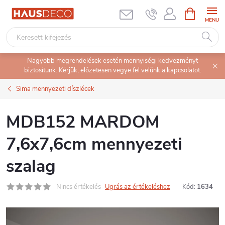
Ugrás
KOSÁR
a
fő
tartalomhoz
Nagyobb megrendelések esetén mennyiségi kedvezményt
biztosítunk. Kérjük, előzetesen vegye fel velünk a kapcsolatot.
Sima mennyezeti díszlécek
MDB152 MARDOM
7,6x7,6cm mennyezeti
szalag
Nincs értékelés
Ugrás az értékeléshez
Kód:
1634