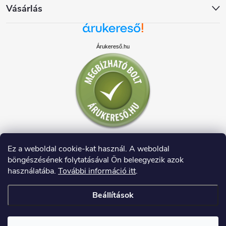
Vásárlás
Árukereső.hu
Ez a weboldal cookie-kat használ. A weboldal
böngészésének folytatásával Ön beleegyezik azok
használatába.
További információ itt
.
Beállítások
Copyright 2026
HAUSDECO.HU
. Minden jog fenntartva.