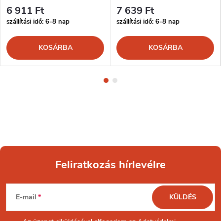
6 911 Ft
7 639 Ft
szállítási idő: 6-8 nap
szállítási idő: 6-8 nap
KOSÁRBA
KOSÁRBA
Feliratkozás hírlevélre
L
E-mail
KÜLDÉS
á