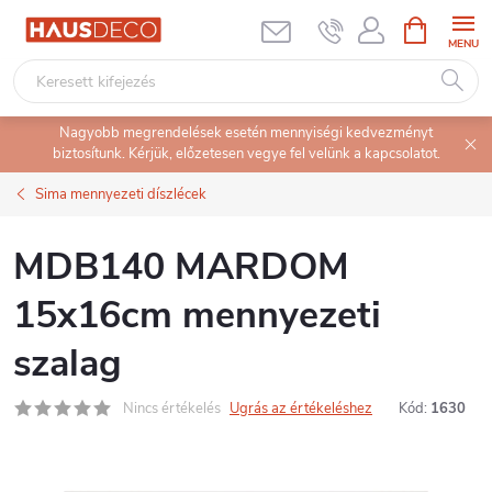
Ugrás
KOSÁR
a
fő
tartalomhoz
Nagyobb megrendelések esetén mennyiségi kedvezményt
biztosítunk. Kérjük, előzetesen vegye fel velünk a kapcsolatot.
Sima mennyezeti díszlécek
MDB140 MARDOM
15x16cm mennyezeti
szalag
Nincs értékelés
Ugrás az értékeléshez
Kód:
1630