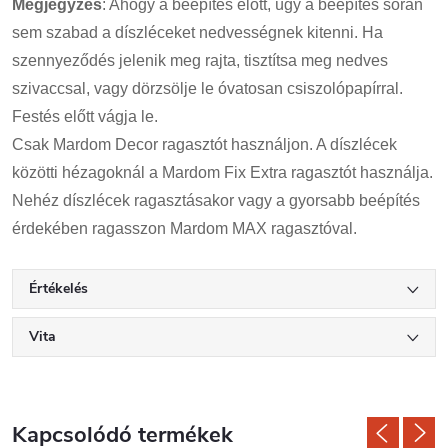
Megjegyzés
: Ahogy a beépítés előtt, úgy a beépítés során
sem szabad a díszléceket nedvességnek kitenni. Ha
szennyeződés jelenik meg rajta, tisztítsa meg nedves
szivaccsal, vagy dörzsölje le óvatosan csiszolópapírral.
Festés előtt vágja le.
Csak Mardom Decor ragasztót használjon. A díszlécek
közötti hézagoknál a Mardom Fix Extra ragasztót használja.
Nehéz díszlécek ragasztásakor vagy a gyorsabb beépítés
érdekében ragasszon Mardom MAX ragasztóval.
Értékelés
Vita
Kapcsolódó termékek