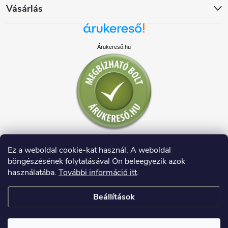
Vásárlás
Árukereső.hu
Ez a weboldal cookie-kat használ. A weboldal
böngészésének folytatásával Ön beleegyezik azok
használatába.
További információ itt
.
Beállítások
Copyright 2026
HAUSDECO.HU
. Minden jog fenntartva.