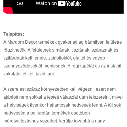
Telepítés:
A Mardom Decor termékek gyakorlatilag bármilyen felületre
rögzíthetők. A felületnek simának, tisztának, száraznak és
szilárdnak kell lennie, zsírfoltoktól, olajtól és egyéb
szennyeződésektől mentesnek. A régi tapétát és az instabil
vakolatot el kell távolítani.
A szerelést száraz környezetben kell végezni, ezért nem
ajánlott nem sokkal a festett válaszfal után felszerelni, mivel
a helyiségek ilyenkor hajlamosak nedvesek lenni. A túl sok
nedvesség a poliuretán termékek esetében
méretváltozáshoz vezethet. kerülje továbbá a nagy