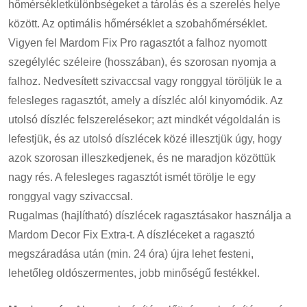
hőmérsékletkülönbségeket a tárolás és a szerelés helye
között. Az optimális hőmérséklet a szobahőmérséklet.
Vigyen fel Mardom Fix Pro ragasztót a falhoz nyomott
szegélyléc széleire (hosszában), és szorosan nyomja a
falhoz. Nedvesített szivaccsal vagy ronggyal töröljük le a
felesleges ragasztót, amely a díszléc alól kinyomódik. Az
utolsó díszléc felszerelésekor; azt mindkét végoldalán is
lefestjük, és az utolsó díszlécek közé illesztjük úgy, hogy
azok szorosan illeszkedjenek, és ne maradjon közöttük
nagy rés. A felesleges ragasztót ismét törölje le egy
ronggyal vagy szivaccsal.
Rugalmas (hajlítható) díszlécek ragasztásakor használja a
Mardom Decor Fix Extra-t. A díszléceket a ragasztó
megszáradása után (min. 24 óra) újra lehet festeni,
lehetőleg oldószermentes, jobb minőségű festékkel.