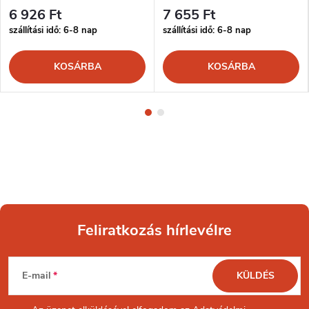
6 926 Ft
7 655 Ft
szállítási idő: 6-8 nap
szállítási idő: 6-8 nap
KOSÁRBA
KOSÁRBA
Feliratkozás hírlevélre
L
E-mail
KÜLDÉS
á