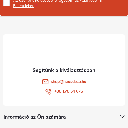
Az üzenet
elküldésével elfogadom az
Adatvédelmi
b
Feltételeket.
l
é
c
shop
@
hausdeco.hu
+36 176 54 675
Információ az Ön számára