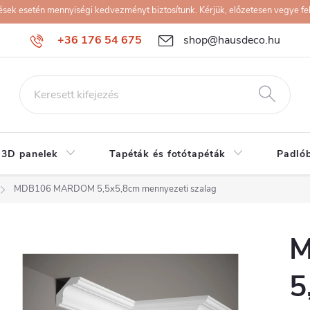
k esetén mennyiségi kedvezményt biztosítunk. Kérjük, előzetesen vegye fel 
+36 176 54 675
shop@hausdeco.hu
 3D panelek
Tapéták és fotótapéták
Padló
MDB106 MARDOM 5,5x5,8cm mennyezeti szalag
M
5