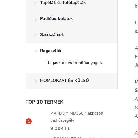
Tapéták és fotótapéták
b
Padlóburkolatok
E
s
Szerszámok
Ragasztók
F
Ragasztók és tömítőanyagok
J
HOMLOKZAT ÉS KÜLSŐ
M
S
A
TOP 10 TERMÉK
S
MARDOM MD358P lakkozott
A
padlószegély
9 094 Ft
A