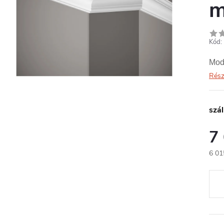
m
Kód:
Mod
Rész
szál
7
6 01
Egys