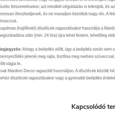
íszléc felszerelésekor; azt mindkét végoldalán is lefestjük, és a
zorosan illeszkedjenek, és ne maradjon közöttük nagy rés. A fel
zivaccsal.
ugalmas (hajlítható) díszlécek ragasztásakor használja a Mardo
egszáradása után (min. 24 óra) újra lehet festeni, lehetőleg ol
egjegyzés:
Ahogy a beépítés előtt, úgy a beépítés során sem 
zennyeződés jelenik meg rajta, tisztítsa meg nedves szivaccsal,
lőtt vágja le.
sak Mardom Decor ragasztót használjon. A díszlécek közötti hé
ehéz díszlécek ragasztásakor vagy a gyorsabb beépítés érde
Kapcsolódó te