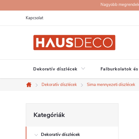
Ugrás
Nagyobb megrendelése
a
Kapcsolat
fő
tartalomhoz
Dekoratív díszlécek
Falburkolatok és
Dekoratív díszlécek
Sima mennyezeti díszlécek
Kezdőlap
O
Kategóriák
Kategóriák
átugrása
l
Dekoratív díszlécek