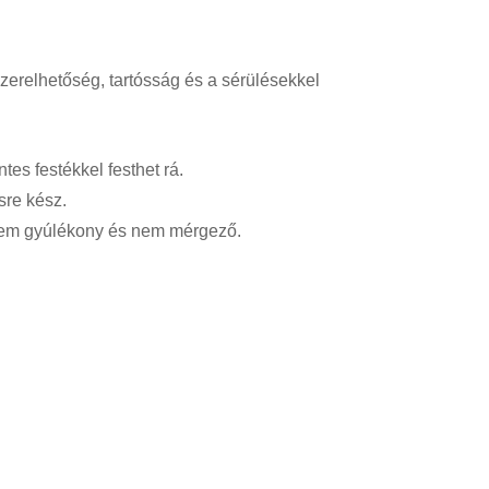
erelhetőség, tartósság és a sérülésekkel
es festékkel festhet rá.
sre kész.
 nem gyúlékony és nem mérgező
.