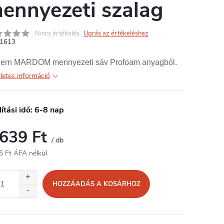
ennyezeti szalag
Nincs értékelés
Ugrás az értékeléshez
1613
ern MARDOM mennyezeti sáv Profoam anyagból.
letes információ
lítási idő: 6-8 nap
 639 Ft
/ db
5 Ft ÁFA nélkül
égár:
HOZZÁADÁS A KOSÁRHOZ