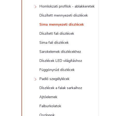
d
Homlokzati profilok - ablakkeretek
a
Díszített mennyezeti díszlécek
l
Sima mennyezeti díszlécek
Díszített fali díszlécek
s
Sima fali díszlécek
ó
Sarokelemek díszlécekhez
Díszlécek LED világításhoz
p
Függönyrúd díszlécek
a
Padló szegélylécek
Díszlécek a falak sarkaihoz
n
Ajtóelemek
e
Falburkolatok
Oszlopok