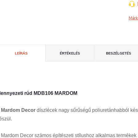
Márk
LEÍRÁS
ÉRTÉKELÉS
BESZÉLGETÉS
ennyezeti rúd MDB106 MARDOM
A
Mardom Decor
díszlécek nagy sűrűségű poliuretánhabból kés
észül.
 Mardom Decor számos építészeti stílushoz alkalmas termékek sz