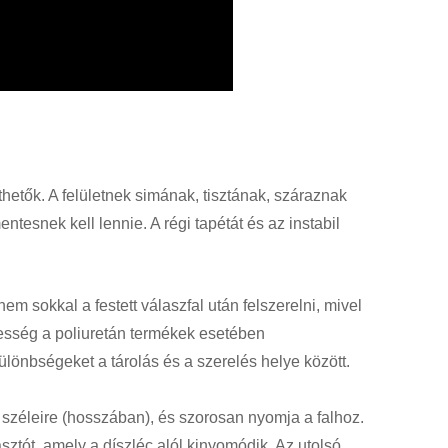
hetők. A felületnek simának, tisztának, száraznak
ntesnek kell lennie. A régi tapétát és az instabil
em sokkal a festett válaszfal után felszerelni, mivel
vesség a poliuretán termékek esetében
lönbségeket a tárolás és a szerelés helye között.
 széleire (hosszában), és szorosan nyomja a falhoz.
asztót, amely a díszléc alól kinyomódik. Az utolsó