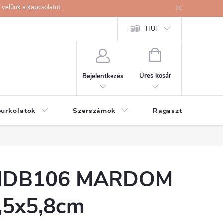
velünk a kapcsolatot.
HUF
KOSÁR
Üres kosár
Bejelentkezés
burkolatok
Szerszámok
Ragasztók
DB106 MARDOM
,5x5,8cm