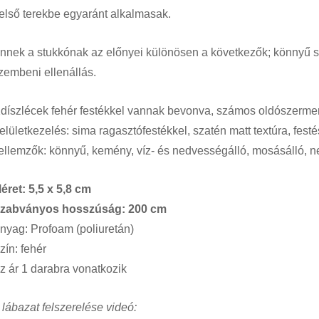
első terekbe egyaránt alkalmasak.
nnek a stukkónak az előnyei különösen a következők; könnyű sz
zembeni ellenállás.
A
díszlécek fehér festékkel vannak bevonva, számos oldószerment
elületkezelés: sima ragasztófestékkel, szatén matt textúra, festé
ellemzők: könnyű, kemény, víz- és nedvességálló, mosásálló,
éret: 5,5 x 5,8 cm
zabványos hosszúság: 200 cm
nyag: Profoam (poliuretán)
zín: fehér
z ár 1 darabra vonatkozik
 lábazat felszerelése videó: