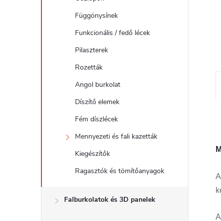
l
Függönysínek
Funkcionális / fedő lécek
Pilaszterek
Rozetták
Angol burkolat
Díszítő elemek
Fém díszlécek
Mennyezeti és fali kazetták
M
Kiegészítők
Ragasztók és tömítőanyagok
k
Falburkolatok és 3D panelek
A