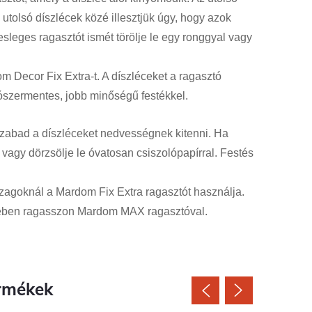
z utolsó díszlécek közé illesztjük úgy, hogy azok
esleges ragasztót ismét törölje le egy ronggyal vagy
m Decor Fix Extra-t. A díszléceket a ragasztó
dószermentes, jobb minőségű festékkel.
szabad a díszléceket nedvességnek kitenni. Ha
 vagy dörzsölje le óvatosan csiszolópapírral. Festés
zagoknál a Mardom Fix Extra ragasztót használja.
kében ragasszon Mardom MAX ragasztóval.
rmékek