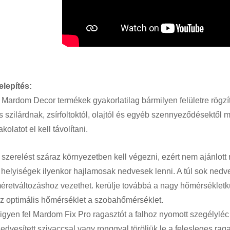
elepítés:
 Mardom Decor termékek gyakorlatilag bármilyen felületre rögzít
s szilárdnak, zsírfoltoktól, olajtól és egyéb szennyeződésektől me
akolatot el kell távolítani.
 szerelést száraz környezetben kell végezni, ezért nem ajánlott n
 helyiségek ilyenkor hajlamosak nedvesek lenni. A túl sok ned
éretváltozáshoz vezethet. kerülje továbbá a nagy hőmérsékletkü
z optimális hőmérséklet a szobahőmérséklet.
igyen fel Mardom Fix Pro ragasztót a falhoz nyomott szegélyléc
edvesített szivaccsal vagy ronggyal töröljük le a felesleges rag