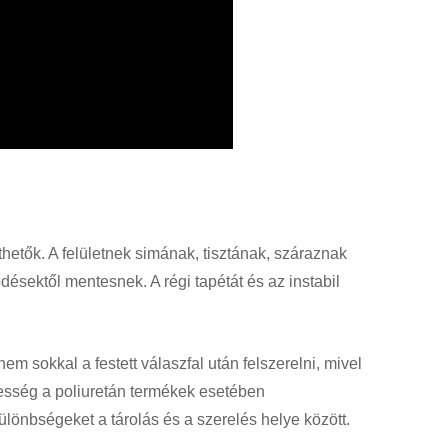
hetők. A felületnek simának, tisztának, száraznak
ődésektől mentesnek. A régi tapétát és az instabil
em sokkal a festett válaszfal után felszerelni, mivel
vesség a poliuretán termékek esetében
lönbségeket a tárolás és a szerelés helye között.