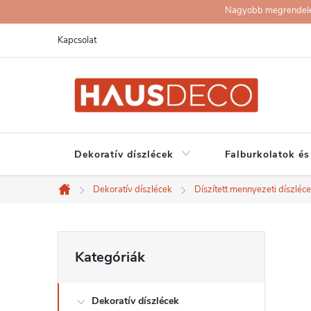
Ugrás
Nagyobb megrendelése
a
Kapcsolat
fő
tartalomhoz
Dekoratív díszlécek
Falburkolatok és
Dekoratív díszlécek
Díszített mennyezeti díszléc
Kezdőlap
O
Kategóriák
Kategóriák
átugrása
l
Dekoratív díszlécek