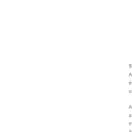
T
A
é
v
A
a
m
A