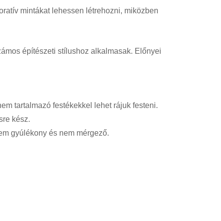
oratív mintákat lehessen létrehozni, miközben
ámos építészeti stílushoz alkalmasak. Előnyei
em tartalmazó festékekkel lehet rájuk festeni.
sre kész.
 nem gyúlékony és nem mérgező.