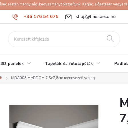
k esetén mennyiségi kedvezményt biztosítunk. Kérjük, előzetesen vegye fel 
+36 176 54 675
shop@hausdeco.hu
 3D panelek
Tapéták és fotótapéták
Padló
ek
MDA008 MARDOM 7,5x7,8cm mennyezeti szalag
M
7