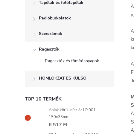
Tapéták és fotótapéták
A
r
Padlóburkolatok
A
Szerszámok
k
k
Ragasztók
Ragasztók és tömítőanyagok
A
F
HOMLOKZAT ÉS KÜLSŐ
J
M
TOP 10 TERMÉK
S
Ablak körüli díszléc LP 001 -
A
150x35mm
S
6 517 Ft
A