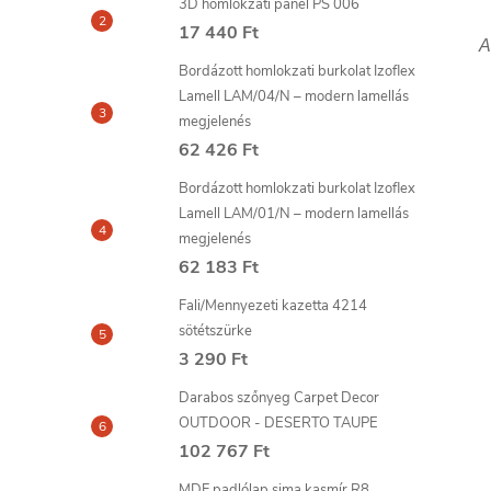
3D homlokzati panel PS 006
17 440 Ft
A
Bordázott homlokzati burkolat Izoflex
Lamell LAM/04/N – modern lamellás
megjelenés
62 426 Ft
Bordázott homlokzati burkolat Izoflex
Lamell LAM/01/N – modern lamellás
megjelenés
62 183 Ft
Fali/Mennyezeti kazetta 4214
sötétszürke
3 290 Ft
Darabos szőnyeg Carpet Decor
OUTDOOR - DESERTO TAUPE
102 767 Ft
MDF padlólap sima kasmír R8