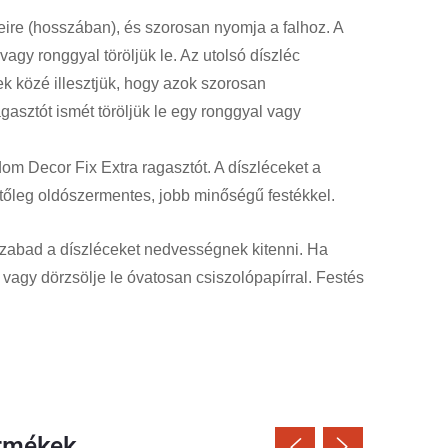
eire (hosszában), és szorosan nyomja a falhoz. A
vagy ronggyal töröljük le. Az utolsó díszléc
cek közé illesztjük, hogy azok szorosan
gasztót ismét töröljük le egy ronggyal vagy
om Decor Fix Extra ragasztót. A díszléceket a
etőleg oldószermentes, jobb minőségű festékkel.
szabad a díszléceket nedvességnek kitenni. Ha
 vagy dörzsölje le óvatosan csiszolópapírral. Festés
rmékek