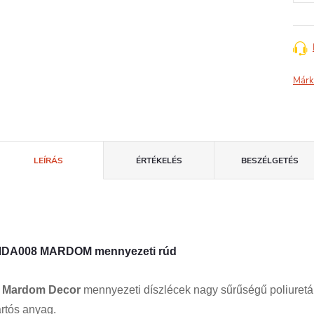
Márk
LEÍRÁS
ÉRTÉKELÉS
BESZÉLGETÉS
DA008 MARDOM mennyezeti rúd
A
Mardom Decor
mennyezeti díszlécek nagy sűrűségű poliuret
artós anyag.