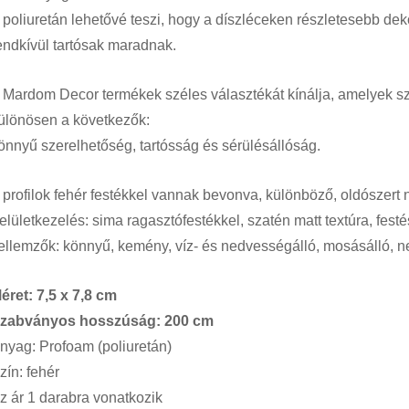
 poliuretán lehetővé teszi, hogy a díszléceken részletesebb dek
endkívül tartósak maradnak.
 Mardom Decor termékek széles választékát kínálja, amelyek sz
ülönösen a következők:
önnyű szerelhetőség, tartósság és sérülésállóság.
 profilok fehér festékkel vannak bevonva, különböző, oldószert n
elületkezelés: sima ragasztófestékkel, szatén matt textúra, festé
ellemzők: könnyű, kemény, víz- és nedvességálló, mosásálló,
éret: 7,5 x 7,8 cm
zabványos hosszúság: 200 cm
nyag: Profoam (poliuretán)
zín: fehér
z ár 1 darabra vonatkozik