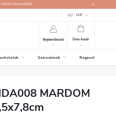
velünk a kapcsolatot.
HUF
KOSÁR
Üres kosár
Bejelentkezés
burkolatok
Szerszámok
Ragasztók
DA008 MARDOM
,5x7,8cm