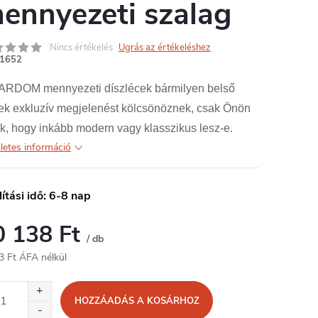
ennyezeti szalag
Nincs értékelés
Ugrás az értékeléshez
1652
ARDOM mennyezeti díszlécek bármilyen belső
nek exkluzív megjelenést kölcsönöznek, csak Önön
k, hogy inkább modern vagy klasszikus lesz-e.
letes információ
lítási idő: 6-8 nap
0 138 Ft
/ db
3 Ft ÁFA nélkül
égár:
HOZZÁADÁS A KOSÁRHOZ