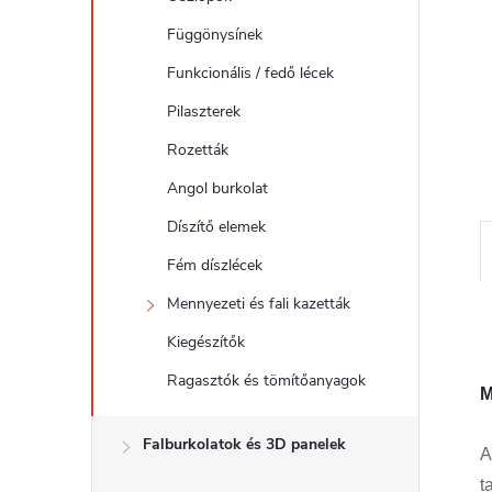
l
Függönysínek
Funkcionális / fedő lécek
Pilaszterek
Rozetták
Angol burkolat
Díszítő elemek
Fém díszlécek
Mennyezeti és fali kazetták
Kiegészítők
Ragasztók és tömítőanyagok
M
Falburkolatok és 3D panelek
t