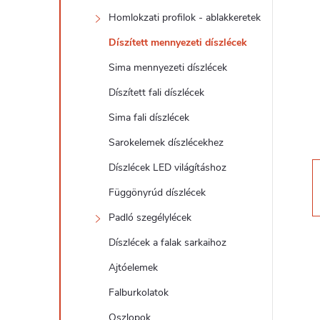
d
Homlokzati profilok - ablakkeretek
a
Díszített mennyezeti díszlécek
l
Sima mennyezeti díszlécek
Díszített fali díszlécek
s
Sima fali díszlécek
ó
Sarokelemek díszlécekhez
Díszlécek LED világításhoz
p
Függönyrúd díszlécek
a
Padló szegélylécek
Díszlécek a falak sarkaihoz
n
Ajtóelemek
e
Falburkolatok
Oszlopok