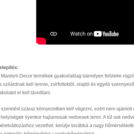
elepítés:
 Mardom Decor termékek gyakorlatilag bármilyen felületre rögzít
s szilárdnak kell lennie, zsírfoltoktól, olajtól és egyéb szennyez
akolatot el kell távolítani.
 szerelést száraz környezetben kell végezni, ezért nem ajánlott n
 helyiségek ilyenkor hajlamosak nedvesek lenni. A túl sok ned
éretváltozáshoz vezethet. kerülje továbbá a nagy hőmérsékletkü
z optimális hőmérséklet a szobahőmérséklet.