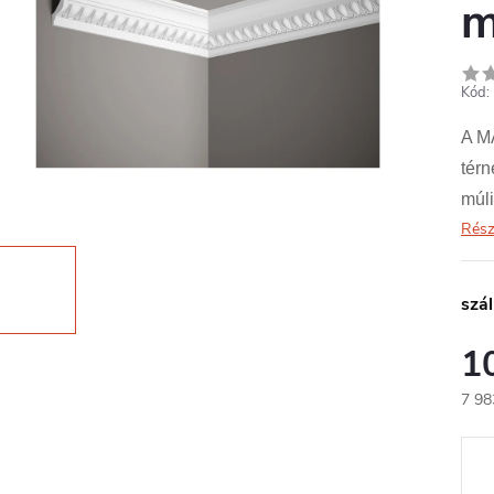
m
Kód:
A M
tér
múli
Rész
szál
1
7 98
Egys