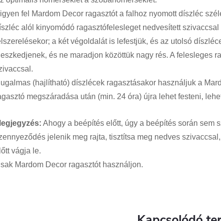
igyen fel Mardom Decor ragasztót a falhoz nyomott díszléc szél
íszléc alól kinyomódó ragasztófelesleget nedvesített szivaccsal 
elszerelésekor; a két végoldalát is lefestjük, és az utolsó díszlé
lleszkedjenek, és ne maradjon közöttük nagy rés. A felesleges ra
zivaccsal.
ugalmas (hajlítható) díszlécek ragasztásakor használjuk a Mard
agasztó megszáradása után (min. 24 óra) újra lehet festeni, leh
egjegyzés:
Ahogy a beépítés előtt, úgy a beépítés során sem 
zennyeződés jelenik meg rajta, tisztítsa meg nedves szivaccsal,
lőtt vágja le.
sak Mardom Decor ragasztót használjon.
Kapcsolódó te