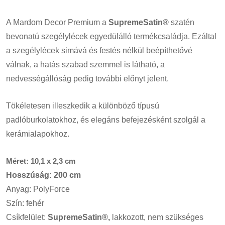
A Mardom Decor Premium a
SupremeSatin®
szatén
bevonatú szegélylécek egyedülálló termékcsaládja. Ezáltal
a szegélylécek simává és festés nélkül beépíthetővé
válnak, a hatás szabad szemmel is látható, a
nedvességállóság pedig további előnyt jelent.
Tökéletesen illeszkedik a különböző típusú
padlóburkolatokhoz, és elegáns befejezésként szolgál a
kerámialapokhoz.
Méret: 10,1 x 2,3 cm
Hosszúság: 200 cm
Anyag: PolyForce
Szín: fehér
Csíkfelület:
SupremeSatin®,
lakkozott, nem szükséges