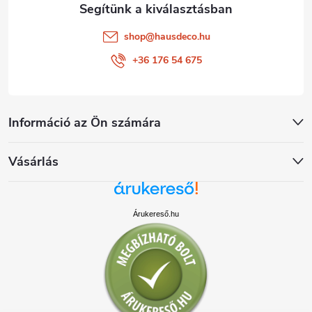
shop
@
hausdeco.hu
+36 176 54 675
Információ az Ön számára
Vásárlás
Árukereső.hu