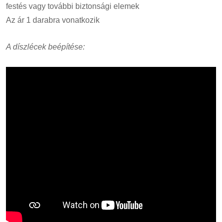
festés vagy további biztonsági elemek
Az ár 1 darabra vonatkozik
A díszlécek beépítése: