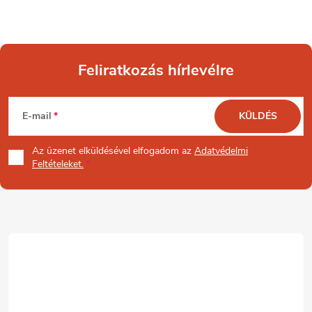
Feliratkozás hírlevélre
L
E-mail
KÜLDÉS
á
Az üzenet
elküldésével elfogadom az
Adatvédelmi
b
Feltételeket.
l
é
c