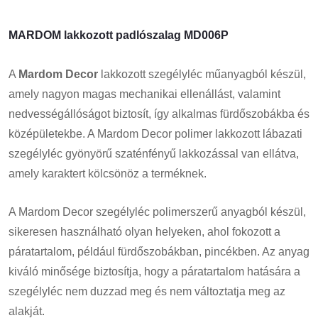
MARDOM lakkozott padlószalag MD006P
A
Mardom Decor
lakkozott szegélyléc műanyagból készül,
amely nagyon magas mechanikai ellenállást, valamint
nedvességállóságot biztosít, így alkalmas fürdőszobákba és
középületekbe. A Mardom Decor polimer lakkozott lábazati
szegélyléc gyönyörű szaténfényű lakkozással van ellátva,
amely karaktert kölcsönöz a terméknek.
A Mardom Decor szegélyléc polimerszerű anyagból készül,
sikeresen használható olyan helyeken, ahol fokozott a
páratartalom, például fürdőszobákban, pincékben. Az anyag
kiváló minősége biztosítja, hogy a páratartalom hatására a
szegélyléc nem duzzad meg és nem változtatja meg az
alakját.