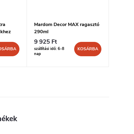
tra
Mardom Decor MAX ragasztó
MARDOM
ekhez
290ml
és stuk
9 925 Ft
4 436 
szállítási idő: 6-8
szállítási 
OSÁRBA
KOSÁRBA
nap
nap