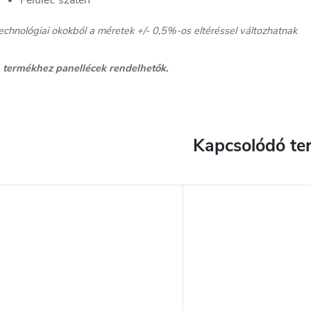
Felület: szatén
echnológiai okokból a méretek +/- 0,5%-os eltéréssel változhatnak
 termékhez panellécek rendelhetők.
Kapcsolódó te