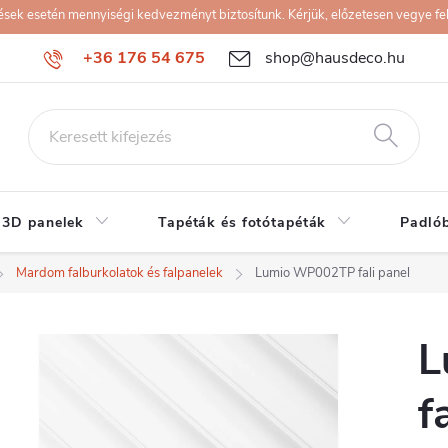
k esetén mennyiségi kedvezményt biztosítunk. Kérjük, előzetesen vegye fel 
+36 176 54 675
shop@hausdeco.hu
 3D panelek
Tapéták és fotótapéták
Padló
Mardom falburkolatok és falpanelek
Lumio WP002TP fali panel
L
f