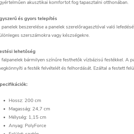
gyértelműen akusztikai komfortot fog tapasztalni otthonában.
gyszerű és gyors telepítés
 panelek beszerelése a panelek szerelőragasztóval való lefedését 
ülönleges szerszámokra vagy készségekre.
estési lehetőség
 falpanelek bármilyen színűre festhetők vízbázisú festékkel. A p
egkönnyíti a festék felvételét és felhordását. Ezáltal a festett fe
pecifikációk:
Hossz: 200 cm
Magasság: 24,7 cm
Mélység: 1,15 cm
Anyag: PolyForce