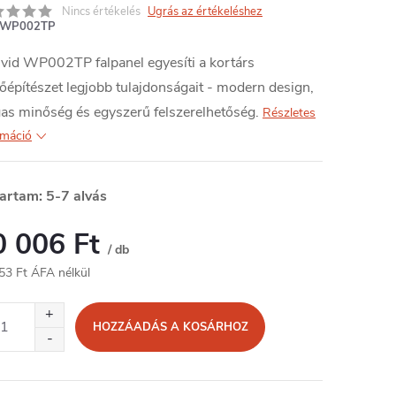
Nincs értékelés
Ugrás az értékeléshez
WP002TP
vid WP002TP falpanel egyesíti a kortárs
őépítészet legjobb tulajdonságait - modern design,
as minőség és egyszerű felszerelhetőség.
Részletes
rmáció
tartam: 5-7 alvás
0 006 Ft
/ db
53 Ft ÁFA nélkül
égár:
HOZZÁADÁS A KOSÁRHOZ