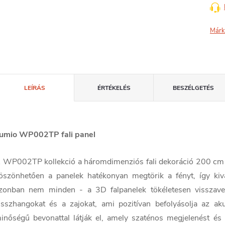
Márk
LEÍRÁS
ÉRTÉKELÉS
BESZÉLGETÉS
umio WP002TP fali panel
 WP002TP kollekció a háromdimenziós fali dekoráció 200 cm ho
öszönhetően a panelek hatékonyan megtörik a fényt, így kivál
zonban nem minden - a 3D falpanelek tökéletesen visszaveri
isszhangokat és a zajokat, ami pozitívan befolyásolja az a
inőségű bevonattal látják el, amely szaténos megjelenést és 