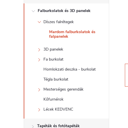
d
Falburkolatok és 3D panelek
a
Díszes falrétegek
l
Mardom falburkolatok és
falpanelek
s
3D panelek
ó
Fa burkolat
p
Homlokzati deszka - burkolat
Tégla burkolat
a
Mesterséges gerendák
n
Kőfurnérok
Lécek KEDVENC
e
Tapéták és fotótapéták