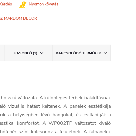
Kérdés
Nyomon követés
a:
MARDOM DECOR
HASONLÓ (1)
KAPCSOLÓDÓ TERMÉKEK
sszú változata. A különleges térbeli kialakításnak
ó vizuális hatást keltenek. A panelek esztétikája
k a helyiségben lévő hangokat, és csillapítják a
kusztikai komfortot. A WP002TP változatot kiváló
hófehér színt kölcsönöz a felületnek. A falpanelek