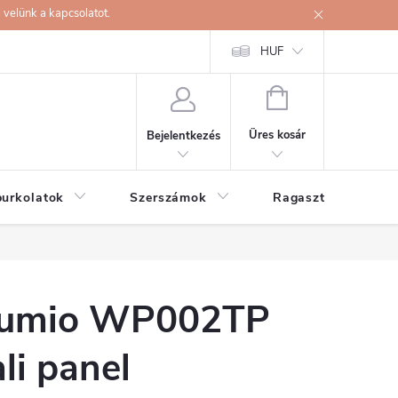
velünk a kapcsolatot.
HUF
KOSÁR
Üres kosár
Bejelentkezés
burkolatok
Szerszámok
Ragasztók
umio WP002TP
ali panel