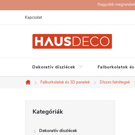
Ugrás
Nagyobb megrendelése
a
Kapcsolat
fő
tartalomhoz
Dekoratív díszlécek
Falburkolatok és
Falburkolatok és 3D panelek
Díszes falrétegek
Kezdőlap
O
Kategóriák
Kategóriák
átugrása
l
Dekoratív díszlécek