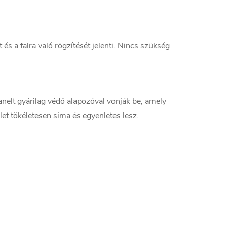
és a falra való rögzítését jelenti. Nincs szükség
anelt gyárilag védő alapozóval vonják be, amely
lület tökéletesen sima és egyenletes lesz.