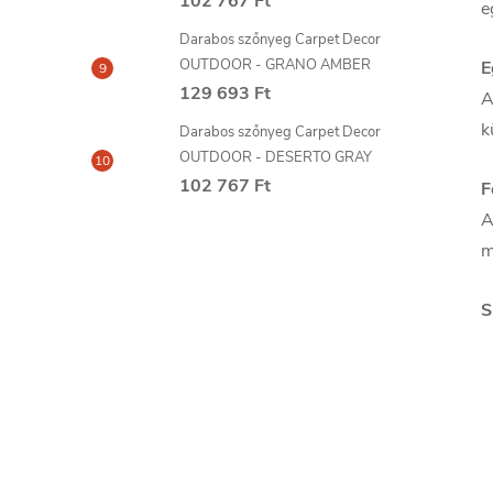
102 767 Ft
e
Darabos szőnyeg Carpet Decor
OUTDOOR - GRANO AMBER
E
129 693 Ft
A
k
Darabos szőnyeg Carpet Decor
OUTDOOR - DESERTO GRAY
102 767 Ft
F
A
m
S