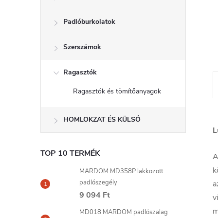
l
Padlóburkolatok
Szerszámok
Ragasztók
Ragasztók és tömítőanyagok
HOMLOKZAT ÉS KÜLSŐ
L
TOP 10 TERMÉK
A
k
MARDOM MD358P lakkozott
padlószegély
a
9 094 Ft
v
m
MD018 MARDOM padlószalag