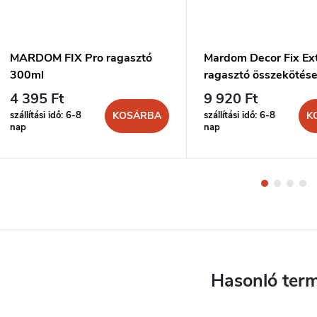
MARDOM FIX Pro ragasztó
Mardom Decor Fix Ex
300ml
ragasztó összekötés
300ml
4 395 Ft
9 920 Ft
szállítási idő: 6-8
szállítási idő: 6-8
KOSÁRBA
K
nap
nap