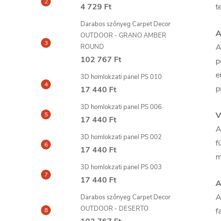
4 729 Ft
t
Darabos szőnyeg Carpet Decor
A
OUTDOOR - GRANO AMBER
A
ROUND
102 767 Ft
p
e
3D homlokzati panel PS 010
p
17 440 Ft
3D homlokzati panel PS 006
V
17 440 Ft
A
3D homlokzati panel PS 002
f
17 440 Ft
m
3D homlokzati panel PS 003
17 440 Ft
A
A
Darabos szőnyeg Carpet Decor
OUTDOOR - DESERTO
f