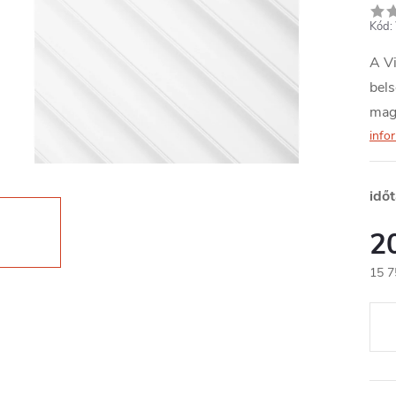
Kód:
A Vi
bels
mag
info
idő
2
15 7
Egys