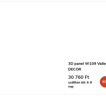
3D panel W109 Vall
DECOR
30 760 Ft
K
szállítási idő: 6-8
nap