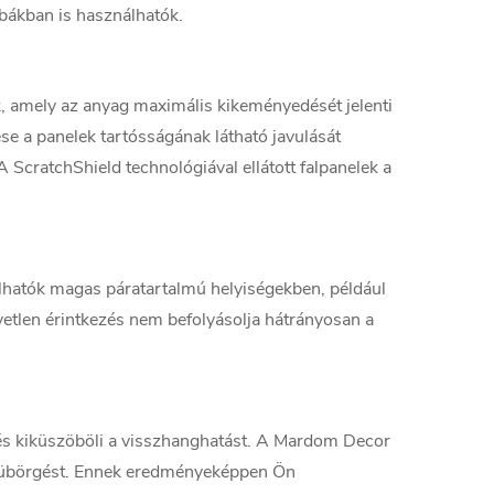
bákban is használhatók.
k, amely az anyag maximális kikeményedését jelenti
se a panelek tartósságának látható javulását
 ScratchShield technológiával ellátott falpanelek a
nálhatók magas páratartalmú helyiségekben, például
etlen érintkezés nem befolyásolja hátrányosan a
és kiküszöböli a visszhanghatást. A Mardom Decor
s dübörgést. Ennek eredményeképpen Ön