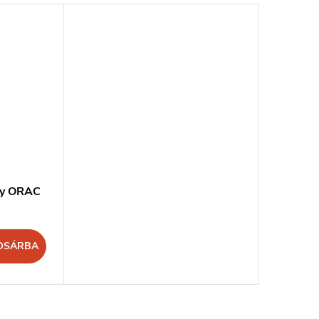
ey ORAC
OSÁRBA