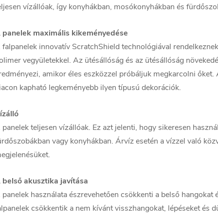
eljesen vízállóak, így konyhákban, mosókonyhákban és fürdőszo
 panelek maximális kikeményedése
 falpanelek innovatív ScratchShield technológiával rendelkezne
olimer vegyületekkel. Az ütésállóság és az ütésállóság növekedé
redményezi, amikor éles eszközzel próbáljuk megkarcolni őket. A
iacon kapható legkeményebb ilyen típusú dekorációk.
ízálló
 panelek teljesen vízállóak. Ez azt jelenti, hogy sikeresen hasz
ürdőszobákban vagy konyhákban. Árvíz esetén a vízzel való közv
egjelenésüket.
 belső akusztika javítása
 panelek használata észrevehetően csökkenti a belső hangokat 
alpanelek csökkentik a nem kívánt visszhangokat, lépéseket é