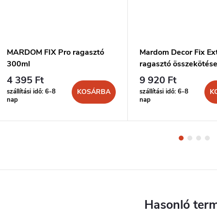
MARDOM FIX Pro ragasztó
Mardom Decor Fix Ex
300ml
ragasztó összekötés
300ml
4 395 Ft
9 920 Ft
szállítási idő: 6-8
szállítási idő: 6-8
KOSÁRBA
K
nap
nap