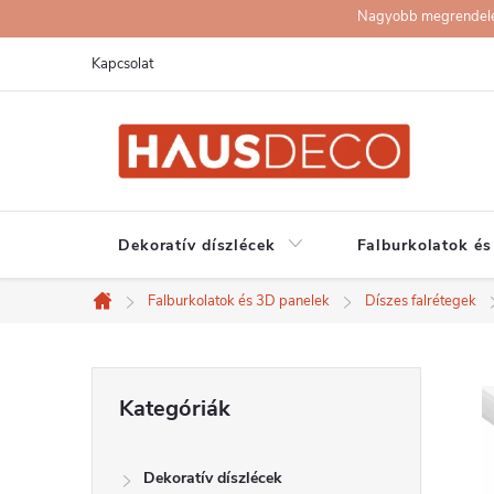
Ugrás
Nagyobb megrendelése
a
Kapcsolat
fő
tartalomhoz
Dekoratív díszlécek
Falburkolatok és
Falburkolatok és 3D panelek
Díszes falrétegek
Kezdőlap
O
Kategóriák
Kategóriák
átugrása
l
Dekoratív díszlécek