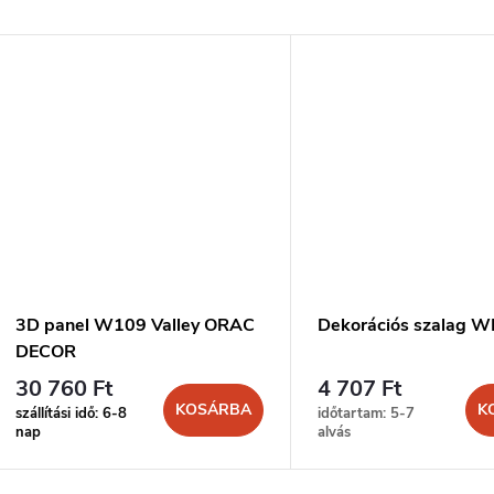
3D panel W109 Valley ORAC
Dekorációs szalag 
DECOR
30 760 Ft
4 707 Ft
KOSÁRBA
K
szállítási idő: 6-8
időtartam: 5-7
nap
alvás