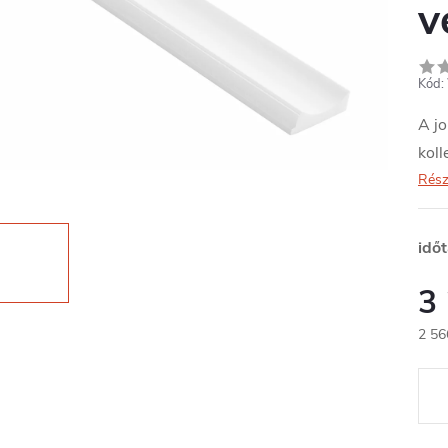
v
Kód:
A jo
koll
Rész
idő
3
2 56
Egys