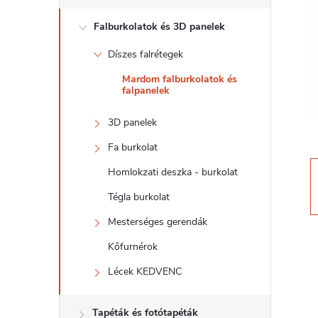
d
Falburkolatok és 3D panelek
a
Díszes falrétegek
l
Mardom falburkolatok és
falpanelek
s
3D panelek
ó
Fa burkolat
p
Homlokzati deszka - burkolat
Tégla burkolat
a
Mesterséges gerendák
n
Kőfurnérok
Lécek KEDVENC
e
Tapéták és fotótapéták