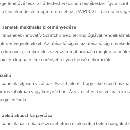
ége lehetővé teszi az átfestést vízbázisú festékekkel, így a szí
 teljes elrendezés megteremtéséhez a WP002LT bal oldali véget 
 panelek maximális kikeményedése
 falpanelek innovatív ScratchShield technológiával rendelkezne
olimer vegyületekkel. Az ütésállóság és az ütésállóság növekedé
redményezi, amikor éles szerszámmal próbálja megkarcolni őket.
 piacon kapható legkeményebb ilyen típusú dekorációk.
ízálló
 panelek teljesen vízállóak. Ez azt jelenti, hogy sikeresen hasz
ürdőszobákban vagy konyhákban. Árvíz esetén a vízzel való közv
egjelenésüket.
 belső akusztika javítása
 panelek használata észrevehetően csökkenti a belső hangokat 