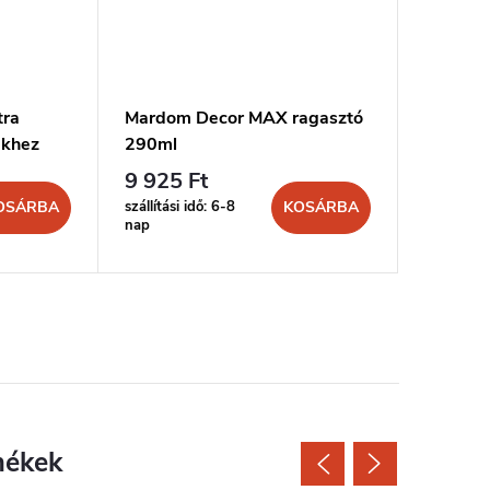
tra
Mardom Decor MAX ragasztó
MARDOM
ekhez
290ml
és stuk
9 925 Ft
4 436 
szállítási idő: 6-8
szállítási 
OSÁRBA
KOSÁRBA
nap
nap