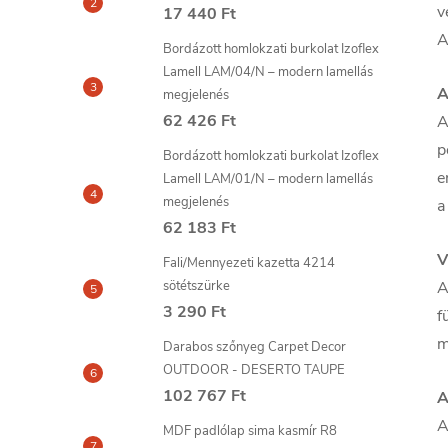
v
17 440 Ft
A
Bordázott homlokzati burkolat Izoflex
Lamell LAM/04/N – modern lamellás
A
megjelenés
62 426 Ft
A
p
Bordázott homlokzati burkolat Izoflex
e
Lamell LAM/01/N – modern lamellás
megjelenés
a
62 183 Ft
V
Fali/Mennyezeti kazetta 4214
sötétszürke
A
3 290 Ft
f
m
Darabos szőnyeg Carpet Decor
OUTDOOR - DESERTO TAUPE
102 767 Ft
A
A
MDF padlólap sima kasmír R8