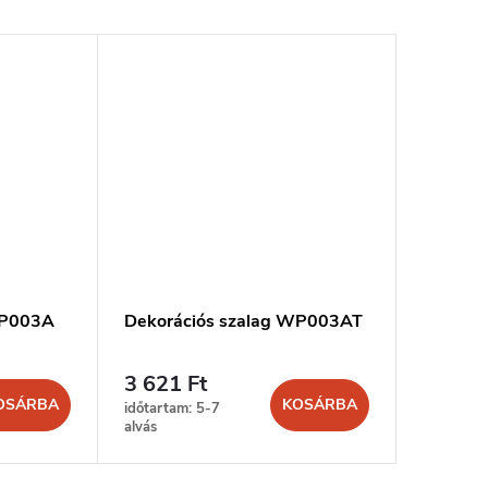
WP003A
Dekorációs szalag WP003AT
Dekorá
3 621 Ft
5 793 
OSÁRBA
KOSÁRBA
időtartam: 5-7
időtartam
alvás
alvás