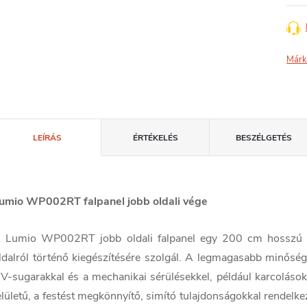
Márk
LEÍRÁS
ÉRTÉKELÉS
BESZÉLGETÉS
umio WP002RT falpanel jobb oldali vége
 Lumio WP002RT jobb oldali falpanel egy 200 cm hosszú de
ldalról történő kiegészítésére szolgál. A legmagasabb minőségű
V-sugarakkal és a mechanikai sérülésekkel, például karcolások
elületű, a festést megkönnyítő, simító tulajdonságokkal rendelk