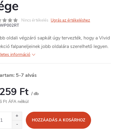
ége
Nincs értékelés
Ugrás az értékeléshez
WP002RT
bb oldali végzáró sapkát úgy tervezték, hogy a Vivid
ekció falpaneljeinek jobb oldalára szerelhető legyen.
letes információ
tartam: 5-7 alvás
 259 Ft
/ db
6 Ft ÁFA nélkül
égár:
HOZZÁADÁS A KOSÁRHOZ