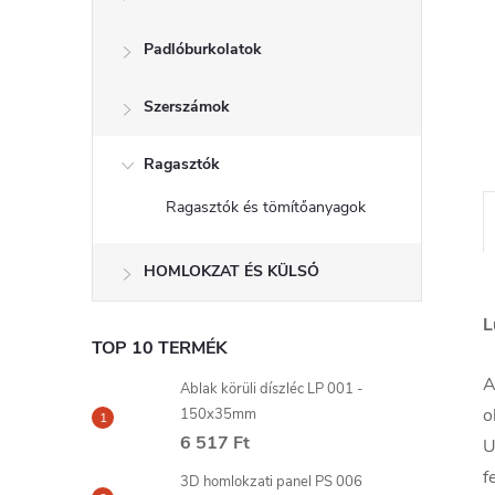
l
Padlóburkolatok
Szerszámok
Ragasztók
Ragasztók és tömítőanyagok
HOMLOKZAT ÉS KÜLSŐ
L
TOP 10 TERMÉK
A
Ablak körüli díszléc LP 001 -
o
150x35mm
6 517 Ft
U
f
3D homlokzati panel PS 006