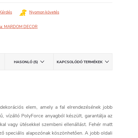
Kérdés
Nyomon követés
a:
MARDOM DECOR
HASONLÓ (5)
KAPCSOLÓDÓ TERMÉKEK
korációs elem, amely a fal elrendezésének jobb
, vízálló PolyForce anyagból készült, garantálja az
kal vagy ütésekkel szembeni ellenállást. Fehér matt
ező speciális alapozónak köszönhetően. A jobb oldali