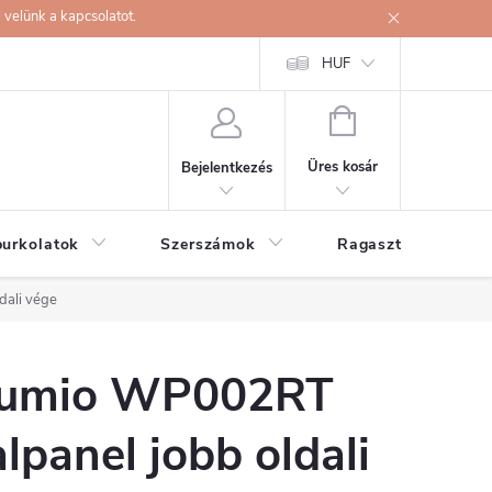
velünk a kapcsolatot.
HUF
KOSÁR
Üres kosár
Bejelentkezés
burkolatok
Szerszámok
Ragasztók
dali vége
umio WP002RT
alpanel jobb oldali