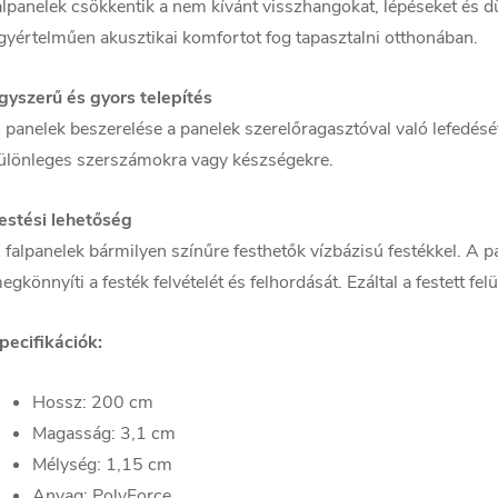
alpanelek csökkentik a nem kívánt visszhangokat, lépéseket é
gyértelműen akusztikai komfortot fog tapasztalni otthonában.
gyszerű és gyors telepítés
 panelek beszerelése a panelek szerelőragasztóval való lefedését 
ülönleges szerszámokra vagy készségekre.
estési lehetőség
 falpanelek bármilyen színűre festhetők vízbázisú festékkel. A p
egkönnyíti a festék felvételét és felhordását. Ezáltal a festett fe
pecifikációk:
Hossz: 200 cm
Magasság: 3,1 cm
Mélység: 1,15 cm
Anyag: PolyForce