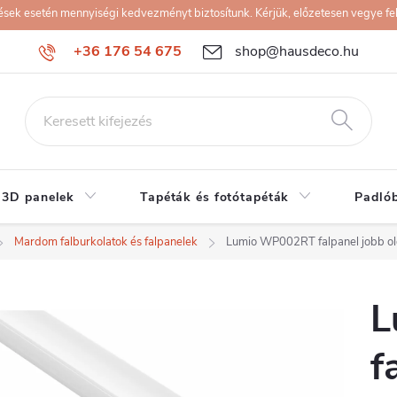
k esetén mennyiségi kedvezményt biztosítunk. Kérjük, előzetesen vegye fel 
+36 176 54 675
shop@hausdeco.hu
 3D panelek
Tapéták és fotótapéták
Padló
Mardom falburkolatok és falpanelek
Lumio WP002RT falpanel jobb ol
L
f