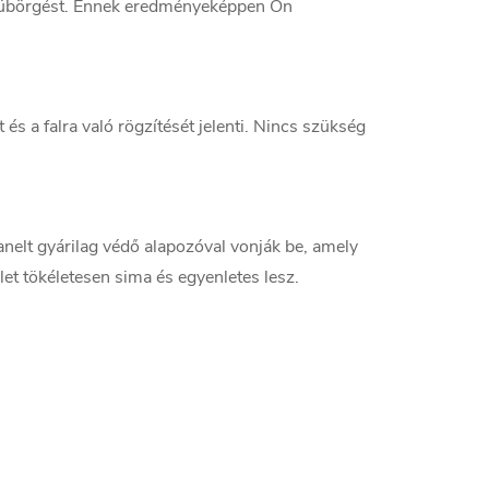
s dübörgést. Ennek eredményeképpen Ön
és a falra való rögzítését jelenti. Nincs szükség
anelt gyárilag védő alapozóval vonják be, amely
lület tökéletesen sima és egyenletes lesz.