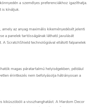
nt könnyedén a személyes preferenciákhoz igazíthatja.
is kínáljuk.
k, amely az anyag maximális kikeményedését jelenti
se a panelek tartósságának látható javulását
 A ScratchShield technológiával ellátott falpanelek
nálhatók magas páratartalmú helyiségekben, például
etlen érintkezés nem befolyásolja hátrányosan a
és kiküszöböli a visszhanghatást. A Mardom Decor