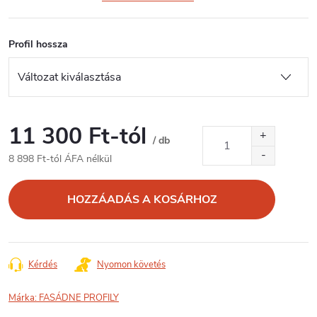
Profil hossza
11 300 Ft
-tól
/ db
8 898 Ft
-tól ÁFA nélkül
Egységár:
HOZZÁADÁS A KOSÁRHOZ
Kérdés
Nyomon követés
Márka:
FASÁDNE PROFILY