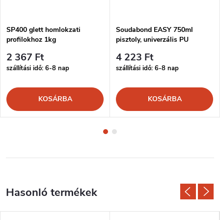
SP400 glett homlokzati
Soudabond EASY 750ml
profilokhoz 1kg
pisztoly, univerzális PU
ragasztó
2 367 Ft
4 223 Ft
szállítási idő: 6-8 nap
szállítási idő: 6-8 nap
KOSÁRBA
KOSÁRBA