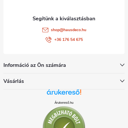
c
shop
@
hausdeco.hu
+36 176 54 675
Információ az Ön számára
Vásárlás
Árukereső.hu