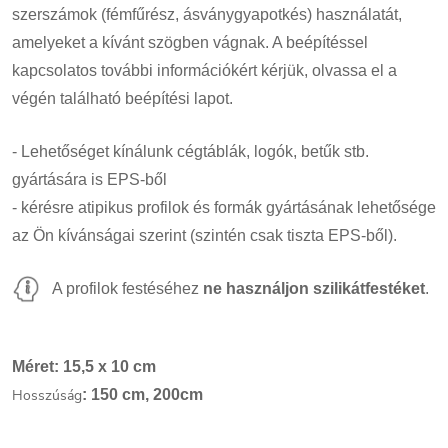
szerszámok (fémfűrész, ásványgyapotkés) használatát,
amelyeket a kívánt szögben vágnak. A beépítéssel
kapcsolatos további információkért kérjük, olvassa el a
végén található beépítési lapot.
- Lehetőséget kínálunk cégtáblák, logók, betűk stb.
gyártására is EPS-ből
- kérésre atipikus profilok és formák gyártásának lehetősége
az Ön kívánságai szerint (szintén csak tiszta EPS-ből).
A profilok festéséhez
ne használjon szilikátfestéket
.
Méret: 15,5 x 10 cm
Hosszúság
: 150 cm, 200cm