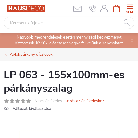
Ugrás
KOSÁR
a
fő
tartalomhoz
Nagyobb megrendelések esetén mennyiségi kedvezményt
biztosítunk. Kérjük, előzetesen vegye fel velünk a kapcsolatot.
Ablakpárkány díszlécek
LP 063 - 155x100mm-es
párkányszalag
Nincs értékelés
Ugrás az értékeléshez
Kód:
Változat kiválasztása