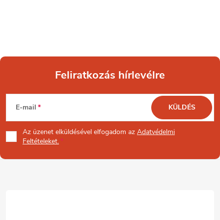
Feliratkozás hírlevélre
L
E-mail
KÜLDÉS
á
Az üzenet
elküldésével elfogadom az
Adatvédelmi
b
Feltételeket.
l
é