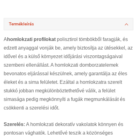
Termékleírás
A
homlokzati profilokat
polisztirol tömbökből faragják, és
edzett anyaggal vonják be, amely biztosítja az ütésekkel, az
idővel és a külső környezet időjárási viszontagságaival
szembeni ellenállást. A homlokzati domborzatelemek
bevonatos eljárással készülnek, amely garantálja az éles
éleket és a sima felületet. Ezáltal a homlokzatra szerelt
stukkó jobban megkülönböztethetővé válik, a felület
simasága pedig megkönnyíti a fugák megmunkálását és
csökkenti a szerelési időt.
Szerelés:
A homlokzati dekoratív vakolatok könnyen és
pontosan vághatók. Lehetővé teszik a közönséges