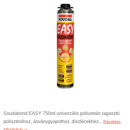
Soudabond EASY 750ml univerzális poliuretán ragasztó
polisztirolhoz, ásványgyapothoz, díszlécekhez...
Részletes
információ