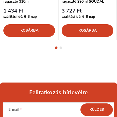
ragasztó 310ml
ragasztó 290ml SOUDAL
1 434 Ft
3 727 Ft
szállítási idő: 6-8 nap
szállítási idő: 6-8 nap
KOSÁRBA
KOSÁRBA
Feliratkozás hírlevélre
L
E-mail
KÜLDÉS