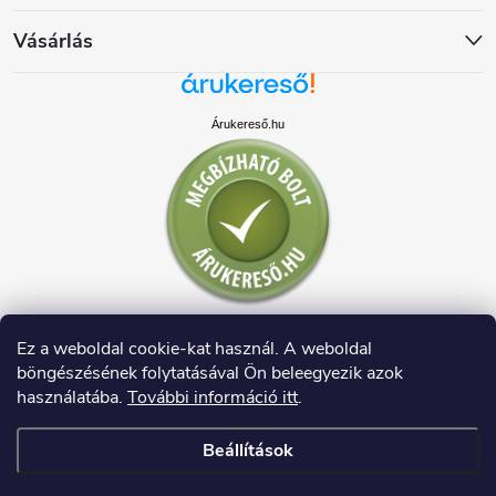
Vásárlás
Árukereső.hu
Ez a weboldal cookie-kat használ. A weboldal
böngészésének folytatásával Ön beleegyezik azok
használatába.
További információ itt
.
Beállítások