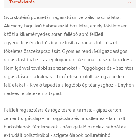
Termékleírás
Gyorskötésű poliuretán ragasztó univerzális használatra.
Alacsony tágulású habmasszát hoz létre, amely tökéletesen
kitölti a kikeményedés során fellépő apró felületi
egyenetlenségeket és így biztosítja a ragasztott részek
tökéletes összekapcsolását. Gyors és rendkívül gazdaságos
ragasztást biztosít az építőiparban. Azonnali használatra kész -
Nem igényel további szerszámokat - Függőleges és vízszintes
ragasztásra is alkalmas - Tökéletesen kitölti az egyenetlen
felületeket - Kiváló tapadás a legtöbb építőanyaghoz - Enyhén
nedves felületeken is tapad.
Felületi ragasztásra és rögzítésre alkalmas: - gipszkarton,
cementforgácslap - fa, forgácslap és farostlemez - laminált
burkolólapok, fémlemezek - hőszigetelő panelek habból és
extrudált polisztirolból - szigetelőlapok poliuretánból,