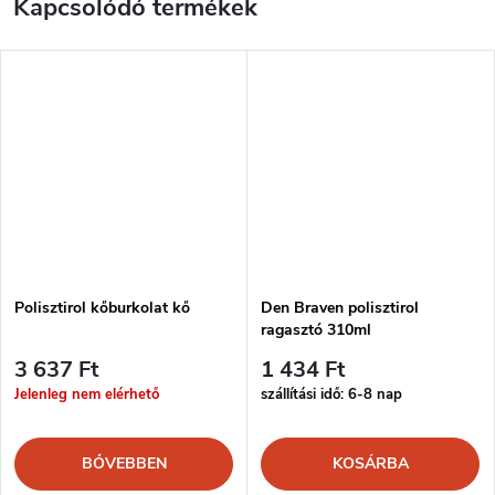
Kapcsolódó termékek
Polisztirol kőburkolat kő
Den Braven polisztirol
ragasztó 310ml
3 637 Ft
1 434 Ft
Jelenleg nem elérhető
szállítási idő: 6-8 nap
BŐVEBBEN
KOSÁRBA