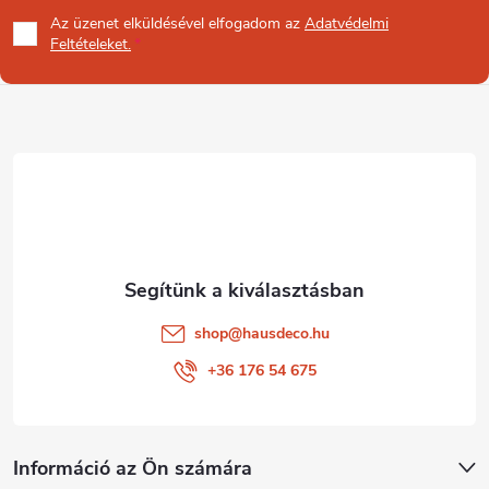
á
Az üzenet
elküldésével elfogadom az
Adatvédelmi
b
Feltételeket.
l
é
c
shop
@
hausdeco.hu
+36 176 54 675
Információ az Ön számára