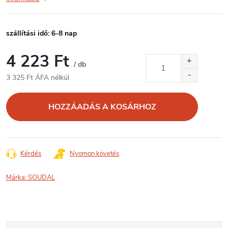
szállítási idő: 6-8 nap
4 223 Ft
/ db
3 325 Ft ÁFA nélkül
Egységár:
HOZZÁADÁS A KOSÁRHOZ
Kérdés
Nyomon követés
Márka:
SOUDAL