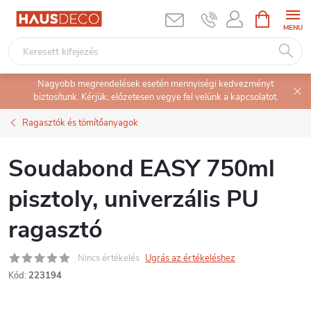
Ugrás
KOSÁR
a
fő
tartalomhoz
Nagyobb megrendelések esetén mennyiségi kedvezményt
biztosítunk. Kérjük, előzetesen vegye fel velünk a kapcsolatot.
Ragasztók és tömítőanyagok
Soudabond EASY 750ml
pisztoly, univerzális PU
ragasztó
Nincs értékelés
Ugrás az értékeléshez
Kód:
223194