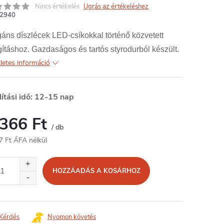
Nincs értékelés
Ugrás az értékeléshez
2940
áns díszlécek LED-csíkokkal történő közvetett
gításhoz. Gazdaságos és tartós styrodurból készült.
letes információ
lítási idő: 12-15 nap
 366 Ft
/ db
7 Ft ÁFA nélkül
égár:
HOZZÁADÁS A KOSÁRHOZ
Kérdés
Nyomon követés