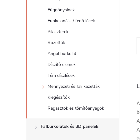
l
Függönysínek
Funkcionális / fedő lécek
Pilaszterek
Rozetták
Angol burkolat
Díszítő elemek
Fém díszlécek
Mennyezeti és fali kazetták
L
Kiegészítők
Ragasztók és tömítőanyagok
b
A
Falburkolatok és 3D panelek
A
e