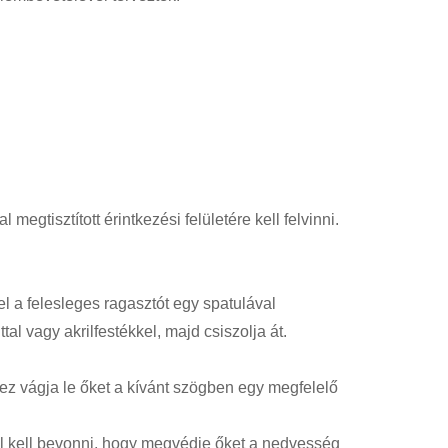
megtisztított érintkezési felületére kell felvinni.
el a felesleges ragasztót egy spatulával
ttal vagy akrilfestékkel, majd csiszolja át.
z vágja le őket a kívánt szögben egy megfelelő
al kell bevonni, hogy megvédje őket a nedvesség