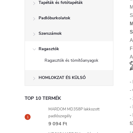
Tapéták és fotótapéták
M
S
Padlóburkolatok
M
S
Szerszámok
A
Ragasztók
F
A
Ragasztók és tömítőanyagok
HOMLOKZAT ÉS KÜLSŐ
-
-
TOP 10 TERMÉK
-
-
MARDOM MD358P lakkozott
-
padlószegély
9 094 Ft
f
-