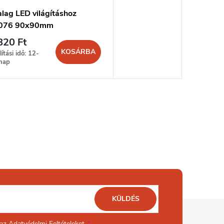
lag LED világításhoz
076 90x90mm
820 Ft
KOSÁRBA
lítási idő: 12-
nap
KÜLDÉS
 az
Adatvédelmi Feltételeket.