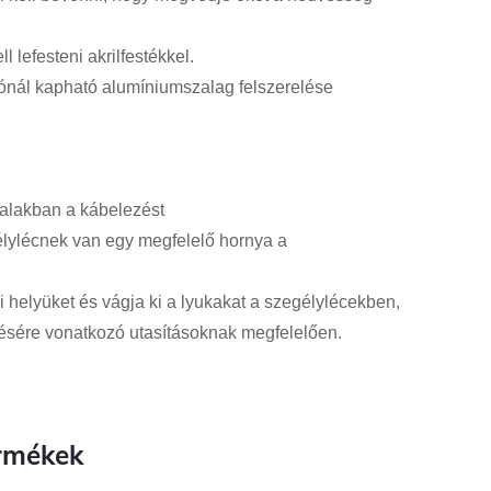
 lefesteni akrilfestékkel.
tónál kapható alumíniumszalag felszerelése
 falakban a kábelezést
élylécnek van egy megfelelő hornya a
si helyüket és vágja ki a lyukakat a szegélylécekben,
tésére vonatkozó utasításoknak megfelelően.
rmékek