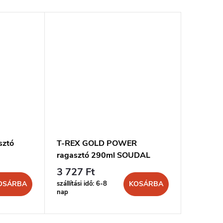
sztó
T-REX GOLD POWER
ragasztó 290ml SOUDAL
3 727 Ft
szállítási idő: 6-8
OSÁRBA
KOSÁRBA
nap