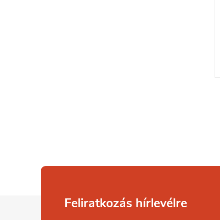
L
Feliratkozás hírlevélre