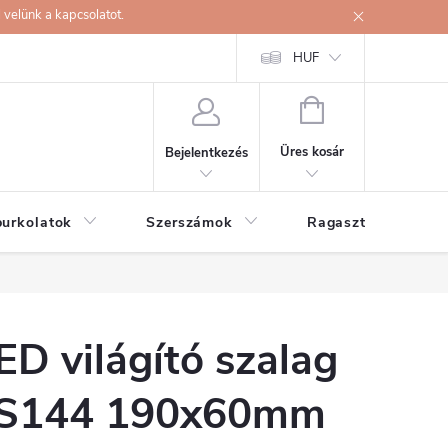
velünk a kapcsolatot.
HUF
KOSÁR
Üres kosár
Bejelentkezés
burkolatok
Szerszámok
Ragasztók
ED világító szalag
S144 190x60mm