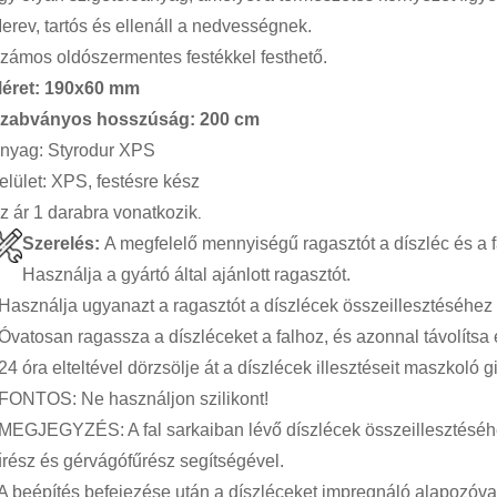
erev, tartós és ellenáll a nedvességnek.
zámos oldószermentes festékkel festhető.
éret: 190x60 mm
zabványos hosszúság: 200 cm
nyag: Styrodur XPS
elület: XPS, festésre kész
.
z ár 1
darabra
vonatkozik
Szerelés:
A megfelelő mennyiségű ragasztót a díszléc és a fal 
Használja a gyártó által ajánlott ragasztót.
 Használja ugyanazt a ragasztót a díszlécek összeillesztéséhez
 Óvatosan ragassza a díszléceket a falhoz, és azonnal távolítsa 
 24 óra elteltével dörzsölje át a díszlécek illesztéseit maszkoló gi
 FONTOS: Ne használjon szilikont!
 MEGJEGYZÉS: A fal sarkaiban lévő díszlécek összeillesztéséhe
űrész és gérvágófűrész segítségével.
 A beépítés befejezése után a díszléceket impregnáló alapozóv