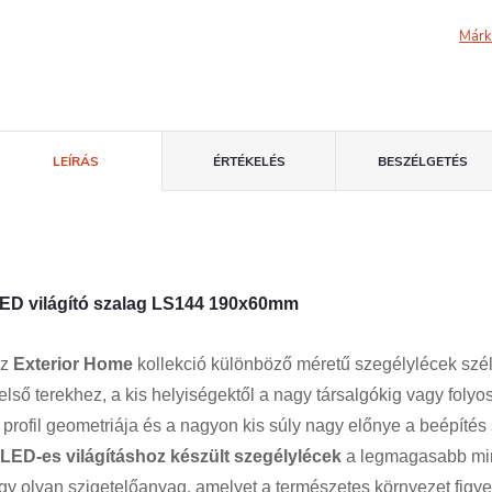
Márk
LEÍRÁS
ÉRTÉKELÉS
BESZÉLGETÉS
ED világító szalag LS144 190x60mm
Az
Exterior Home
kollekció különböző méretű szegélylécek szél
első terekhez, a kis helyiségektől a nagy társalgókig vagy folyo
 profil geometriája és a nagyon kis súly nagy előnye a beépítés
LED-es világításhoz készült szegélylécek
a legmagasabb min
gy olyan szigetelőanyag, amelyet a természetes környezet figye