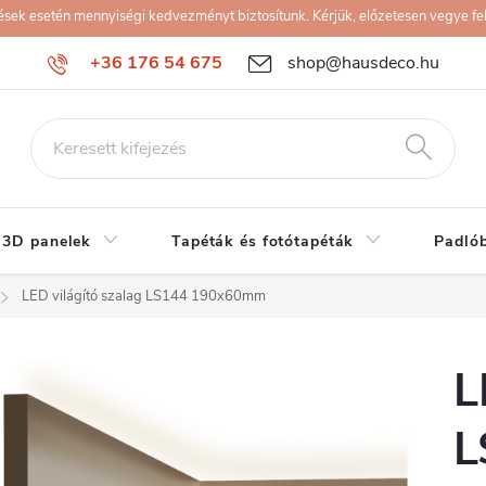
k esetén mennyiségi kedvezményt biztosítunk. Kérjük, előzetesen vegye fel 
+36 176 54 675
shop@hausdeco.hu
 3D panelek
Tapéták és fotótapéták
Padló
LED világító szalag LS144 190x60mm
L
L