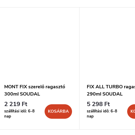
MONT FIX szerelő ragasztó
FIX ALL TURBO raga
300ml SOUDAL
290ml SOUDAL
2 219 Ft
5 298 Ft
szállítási idő: 6-8
szállítási idő: 6-8
KOSÁRBA
K
nap
nap