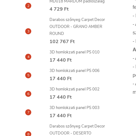
MD018 MARDOM padlószalag
f
4 729 Ft
-
Darabos szőnyeg Carpet Decor
-
OUTDOOR - GRANO AMBER
s
ROUND
102 767 Ft
-
A
3D homlokzati panel PS 010
-
17 440 Ft
-
3D homlokzati panel PS 006
p
17 440 Ft
-
3D homlokzati panel PS 002
m
17 440 Ft
3D homlokzati panel PS 003
17 440 Ft
Darabos szőnyeg Carpet Decor
OUTDOOR - DESERTO