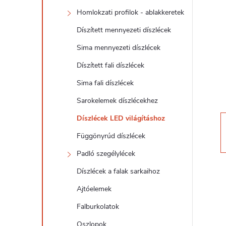
d
Homlokzati profilok - ablakkeretek
a
Díszített mennyezeti díszlécek
l
Sima mennyezeti díszlécek
Díszített fali díszlécek
s
Sima fali díszlécek
ó
Sarokelemek díszlécekhez
Díszlécek LED világításhoz
p
Függönyrúd díszlécek
a
Padló szegélylécek
Díszlécek a falak sarkaihoz
n
Ajtóelemek
e
Falburkolatok
Oszlopok