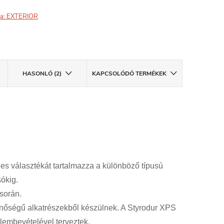
a:
EXTERIOR
HASONLÓ (2)
KAPCSOLÓDÓ TERMÉKEK
es választékát tartalmazza a különböző típusú
sókig.
 során.
őségű alkatrészekből készülnek. A Styrodur XPS
lembevételével terveztek.