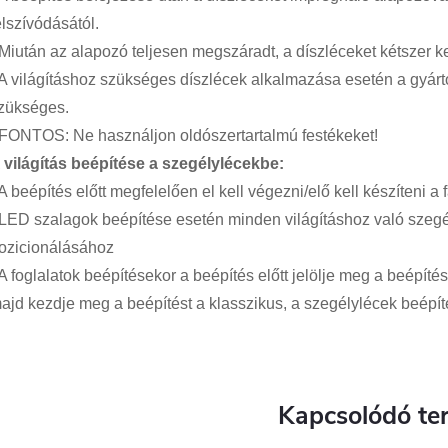
elszívódásától.
 Miután az alapozó teljesen megszáradt, a díszléceket kétszer kell
 A világításhoz szükséges díszlécek alkalmazása esetén a gyár
zükséges.
 FONTOS: Ne használjon oldószertartalmú festékeket!
 világítás beépítése a szegélylécekbe:
 A beépítés előtt megfelelően el kell végezni/elő kell készíteni a
 LED szalagok beépítése esetén minden világításhoz való szeg
ozicionálásához
 A foglalatok beépítésekor a beépítés előtt jelölje meg a beépíté
ajd kezdje meg a beépítést a klasszikus, a szegélylécek beépí
Kapcsolódó te