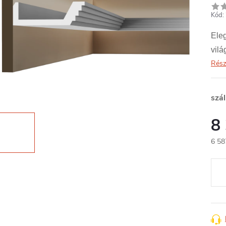
Kód:
Eleg
vilá
Rész
szál
8
6 58
Egys