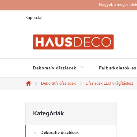
Ugrás
Nagyobb megrendelése
a
Kapcsolat
fő
tartalomhoz
Dekoratív díszlécek
Falburkolatok és
Dekoratív díszlécek
Díszlécek LED világításhoz
Kezdőlap
O
Kategóriák
Kategóriák
átugrása
l
Dekoratív díszlécek