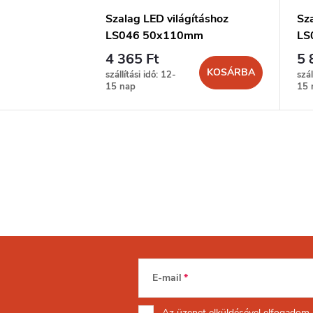
Szalag LED világításhoz
Sza
LS046 50x110mm
LS
4 365 Ft
5 
KOSÁRBA
szállítási idő: 12-
szál
15 nap
15 
E-mail
Az üzenet
elküldésével elfogadom