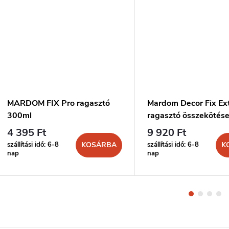
MARDOM FIX Pro ragasztó
Mardom Decor Fix Ex
300ml
ragasztó összekötés
300ml
4 395 Ft
9 920 Ft
szállítási idő: 6-8
szállítási idő: 6-8
KOSÁRBA
K
nap
nap