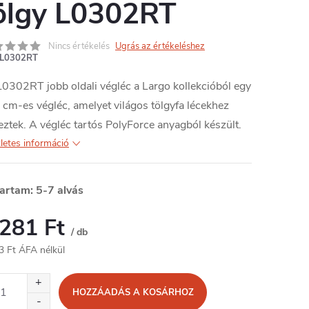
ölgy L0302RT
Nincs értékelés
Ugrás az értékeléshez
L0302RT
0302RT jobb oldali végléc a Largo kollekcióból egy
cm-es végléc, amelyet világos tölgyfa lécekhez
eztek. A végléc tartós PolyForce anyagból készült.
letes információ
tartam: 5-7 alvás
 281 Ft
/ db
3 Ft ÁFA nélkül
égár:
HOZZÁADÁS A KOSÁRHOZ