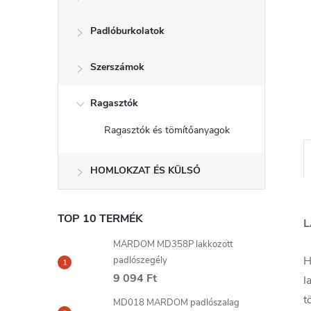
l
Padlóburkolatok
Szerszámok
Ragasztók
Ragasztók és tömítőanyagok
HOMLOKZAT ÉS KÜLSŐ
TOP 10 TERMÉK
L
MARDOM MD358P lakkozott
H
padlószegély
9 094 Ft
l
t
MD018 MARDOM padlószalag