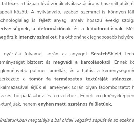
 fal lécek a házban lévő zónák elválasztására is használhatók, 
appali között. A nyilvánvaló, szabad szemmel is könnyen látha
echnológiailag is fejlett anyag, amely hosszú évekig szo
edvességnek, a deformációnak és a kidudorodásnak
. Mé
egőrzik intenzív színeiket
, ha otthonának legnaposabb helyére s
 gyártási folyamat során az anyagot
ScratchShield
techn
eménységet biztosít és
megvédi a karcolásoktól
. Ennek k
egkeményebb polimer lamellák, és a hatást a keménységmérőv
zerkezete a
tömör fa természetes textúráját utánozza
lkalmazásával érjük el, amelynek során olyan fadomborzatot ho
sszes horpadásához és erezetéhez. Ennek eredményeképpen
extúrájúak, hanem
enyhén matt, szaténos felületűek
.
ínálatunkban megtalálja a bal oldali végzáró sapkát és az ezekhez