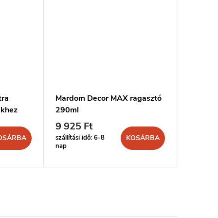
tra
Mardom Decor MAX ragasztó
MARDOM
ekhez
290ml
és stuk
9 925 Ft
4 436 
szállítási idő: 6-8
szállítási 
OSÁRBA
KOSÁRBA
nap
nap