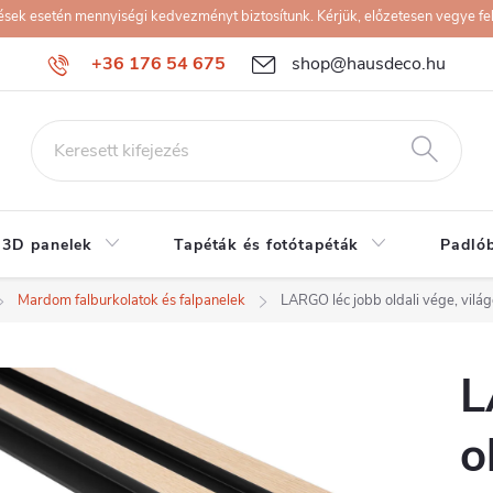
k esetén mennyiségi kedvezményt biztosítunk. Kérjük, előzetesen vegye fel 
+36 176 54 675
shop@hausdeco.hu
 3D panelek
Tapéták és fotótapéták
Padló
Mardom falburkolatok és falpanelek
LARGO léc jobb oldali vége, vil
L
o