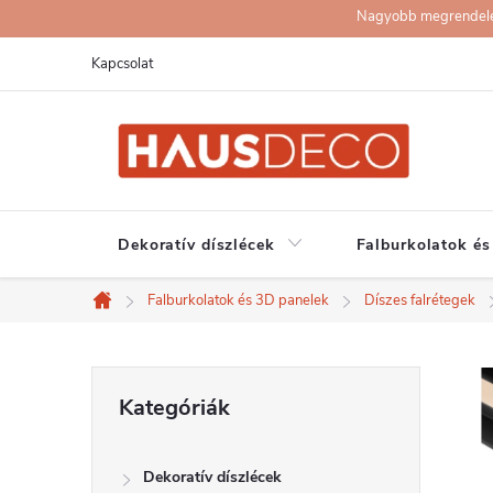
Ugrás
Nagyobb megrendelése
a
Kapcsolat
fő
tartalomhoz
Dekoratív díszlécek
Falburkolatok és
Falburkolatok és 3D panelek
Díszes falrétegek
Kezdőlap
O
Kategóriák
Kategóriák
átugrása
l
Dekoratív díszlécek