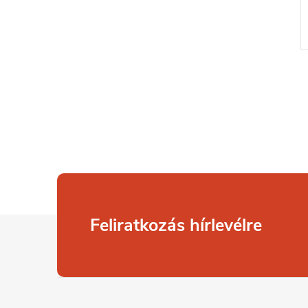
L
Feliratkozás hírlevélre
á
b