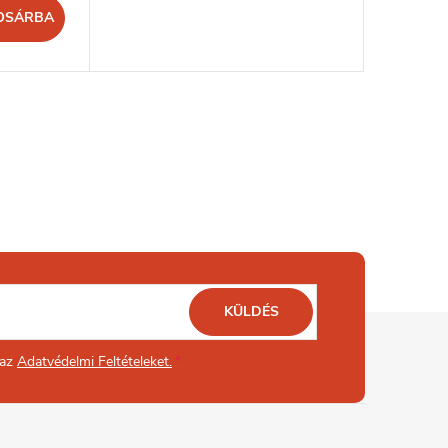
OSÁRBA
KÜLDÉS
 az
Adatvédelmi Feltételeket.