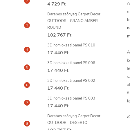
A
4 729 Ft
n
Darabos szőnyeg Carpet Decor
t
OUTDOOR - GRANO AMBER
n
ROUND
102 767 Ft
m
3D homlokzati panel PS 010
A
17 440 Ft
k
3D homlokzati panel PS 006
l
17 440 Ft
s
3D homlokzati panel PS 002
a
17 440 Ft
ö
3D homlokzati panel PS 003
t
17 440 Ft
Darabos szőnyeg Carpet Decor
K
OUTDOOR - DESERTO