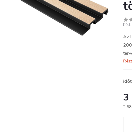
t
Kód:
Az L
200 
terv
Rész
idő
3
2 58
Egys