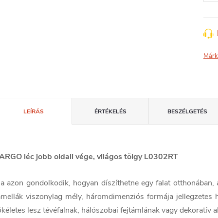
Márk
LEÍRÁS
ÉRTÉKELÉS
BESZÉLGETÉS
ARGO léc jobb oldali vége, világos tölgy L0302RT
a azon gondolkodik, hogyan díszíthetne egy falat otthonában, a
amellák viszonylag mély, háromdimenziós formája jellegzetes 
ökéletes lesz tévéfalnak, hálószobai fejtámlának vagy dekoratív