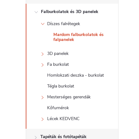
d
Falburkolatok és 3D panelek
a
Díszes falrétegek
l
Mardom falburkolatok és
falpanelek
s
3D panelek
ó
Fa burkolat
p
Homlokzati deszka - burkolat
Tégla burkolat
a
Mesterséges gerendák
n
Kőfurnérok
Lécek KEDVENC
e
Tapéták és fotótapéták