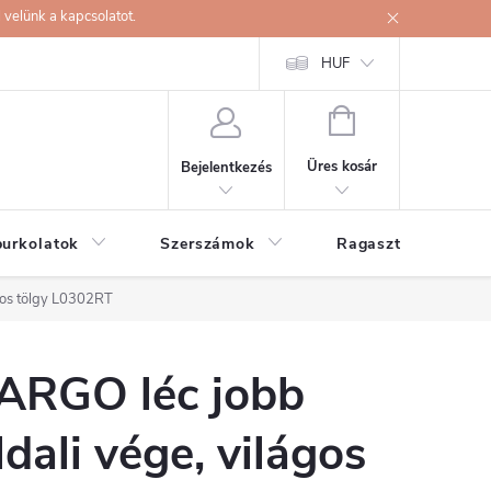
velünk a kapcsolatot.
HUF
KOSÁR
Üres kosár
Bejelentkezés
burkolatok
Szerszámok
Ragasztók
ágos tölgy L0302RT
ARGO léc jobb
ldali vége, világos