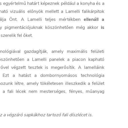
és egyértelmű határt képeznek például a konyha és a
tó vizuális előnyök mellett a Lamelli falikárpitok
lgálja Önt. A Lamelli teljes mértékben
ellenáll a
ly pigmentációjuknak köszönhetően még akkor
is
zerelik fel őket.
ológiával gazdagítják, amely maximális felületi
öszönhetően a Lamelli panelek a piacon kapható
el végzett tesztek is megerősítik. A lamelláink
. Ezt a hatást a dombornyomásos technológia
zunk létre, amely tökéletesen illeszkedik a felület
 a fali lécek nem mesterséges, fényes, műanyag
 a végzáró sapkákhoz tartozó fali díszlécet is.