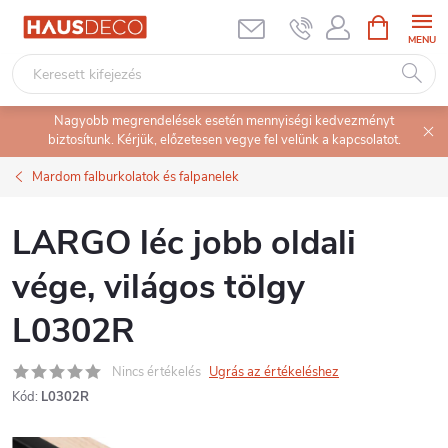
Ugrás
KOSÁR
a
fő
tartalomhoz
Nagyobb megrendelések esetén mennyiségi kedvezményt
biztosítunk. Kérjük, előzetesen vegye fel velünk a kapcsolatot.
Mardom falburkolatok és falpanelek
LARGO léc jobb oldali
vége, világos tölgy
L0302R
Nincs értékelés
Ugrás az értékeléshez
Kód:
L0302R