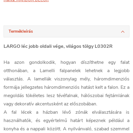
Termékleírás
LARGO léc jobb oldali vége, világos tölgy L0302R
Ha azon gondolkodik, hogyan díszíthetne egy falat
otthonában, a Lamelli falpanelek lehetnek a legjobb
választás. A lamellák viszonylag mély, háromdimenziós
formája jellegzetes háromdimenziós hatást kelt a falon. Ez a
megoldás tökéletes lesz tévéfalnak, hálószobai fejtámlának
vagy dekoratív akcentusként az előszobában.
A fal lécek a házban lévő zónák elválasztására is
használhatók, és egyértelmű határt képeznek például a
konyha és a nappali között. A nyilvánvaló, szabad szemmel