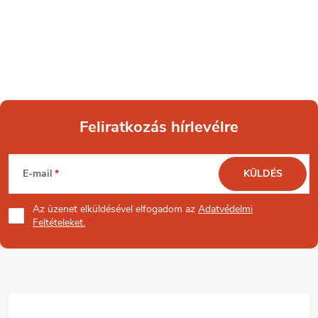
Feliratkozás hírlevélre
L
E-mail
KÜLDÉS
á
Az üzenet
elküldésével elfogadom az
Adatvédelmi
b
Feltételeket.
l
é