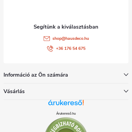
c
shop
@
hausdeco.hu
+36 176 54 675
Információ az Ön számára
Vásárlás
Árukereső.hu