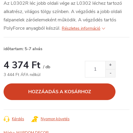
Az L0302R léc jobb oldali vége az L0302 léchez tartozó
alkatrész, világos tölgy színben. A végződés a jobb oldali
falpanelek záróelemeként működik. A végződés tartós
PolyForce anyagból készül.
Részletes információ
időtartam: 5-7 alvás
4 374 Ft
/ db
3 444 Ft ÁFA nélkül
Egységár:
HOZZÁADÁS A KOSÁRHOZ
Kérdés
Nyomon követés
Márka:
MARDOM DECOR