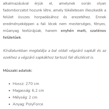
alkalmazásával érjük el, amelynek során olyan
fadomborzatot hozunk létre, amely tökéletesen illeszkedik a
felület összes horpadásához és erezetéhez. Ennek
eredményeképpen a fali lécek nem mesterséges, fényes,
műanyag textúrájúak, hanem
enyhén matt, szaténos
felületűek
.
Kínálatunkban megtalálja a bal oldali végzáró sapkát és az
ezekhez a végzáró sapkákhoz tartozó fali díszlécet is.
Műszaki adatok:
Hossz: 270 cm
Magasság: 6,2 cm
Mélység: 2 cm
Anyag: PolyForce