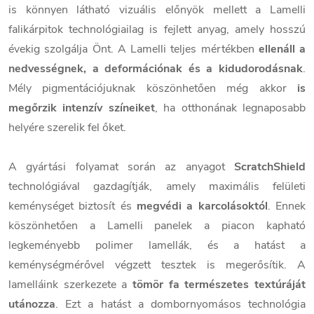
is könnyen látható vizuális előnyök mellett a Lamelli
falikárpitok technológiailag is fejlett anyag, amely hosszú
évekig szolgálja Önt. A Lamelli teljes mértékben
ellenáll a
nedvességnek, a deformációnak és a kidudorodásnak
.
Mély pigmentációjuknak köszönhetően még akkor
is
megőrzik intenzív színeiket
, ha otthonának legnaposabb
helyére szerelik fel őket.
A gyártási folyamat során az anyagot
ScratchShield
technológiával gazdagítják, amely maximális felületi
keménységet biztosít és
megvédi a karcolásoktól
. Ennek
köszönhetően a Lamelli panelek a piacon kapható
legkeményebb polimer lamellák, és a hatást a
keménységmérővel végzett tesztek is megerősítik. A
lamelláink szerkezete a
tömör fa természetes textúráját
utánozza
. Ezt a hatást a dombornyomásos technológia