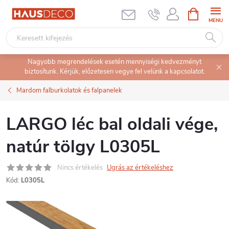
Ugrás
KOSÁR
a
fő
tartalomhoz
Nagyobb megrendelések esetén mennyiségi kedvezményt
biztosítunk. Kérjük, előzetesen vegye fel velünk a kapcsolatot.
Mardom falburkolatok és falpanelek
LARGO léc bal oldali vége,
natúr tölgy L0305L
Nincs értékelés
Ugrás az értékeléshez
Kód:
L0305L