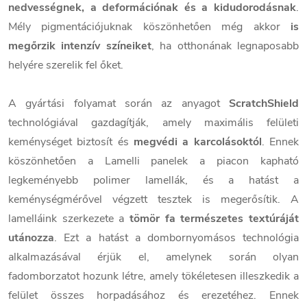
nedvességnek, a deformációnak és a kidudorodásnak
.
Mély pigmentációjuknak köszönhetően még akkor
is
megőrzik intenzív színeiket
, ha otthonának legnaposabb
helyére szerelik fel őket.
A gyártási folyamat során az anyagot
ScratchShield
technológiával gazdagítják, amely maximális felületi
keménységet biztosít és
megvédi a karcolásoktól
. Ennek
köszönhetően a Lamelli panelek a piacon kapható
legkeményebb polimer lamellák, és a hatást a
keménységmérővel végzett tesztek is megerősítik. A
lamelláink szerkezete a
tömör fa természetes textúráját
utánozza
. Ezt a hatást a dombornyomásos technológia
alkalmazásával érjük el, amelynek során olyan
fadomborzatot hozunk létre, amely tökéletesen illeszkedik a
felület összes horpadásához és erezetéhez. Ennek