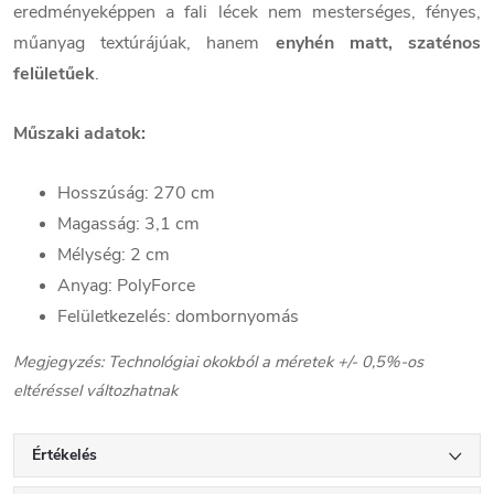
eredményeképpen a fali lécek nem mesterséges, fényes,
műanyag textúrájúak, hanem
enyhén matt, szaténos
felületűek
.
Műszaki adatok:
Hosszúság: 270 cm
Magasság: 3,1 cm
Mélység: 2 cm
Anyag: PolyForce
Felületkezelés: dombornyomás
Megjegyzés: Technológiai okokból a méretek +/- 0,5%-os
eltéréssel változhatnak
Értékelés