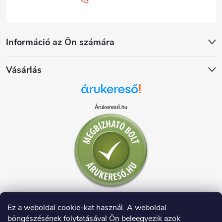
Információ az Ön számára
Vásárlás
Árukereső.hu
Ez a weboldal cookie-kat használ. A weboldal
böngészésének folytatásával Ön beleegyezik azok