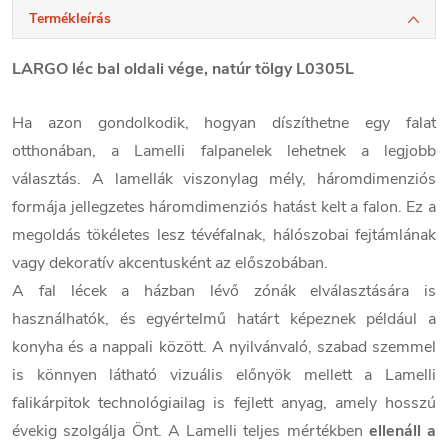
Termékleírás
LARGO léc bal oldali vége, natúr tölgy L0305L
Ha azon gondolkodik, hogyan díszíthetne egy falat
otthonában, a Lamelli falpanelek lehetnek a legjobb
választás. A lamellák viszonylag mély, háromdimenziós
formája jellegzetes háromdimenziós hatást kelt a falon. Ez a
megoldás tökéletes lesz tévéfalnak, hálószobai fejtámlának
vagy dekoratív akcentusként az előszobában.
A fal lécek a házban lévő zónák elválasztására is
használhatók, és egyértelmű határt képeznek például a
konyha és a nappali között. A nyilvánvaló, szabad szemmel
is könnyen látható vizuális előnyök mellett a Lamelli
falikárpitok technológiailag is fejlett anyag, amely hosszú
évekig szolgálja Önt. A Lamelli teljes mértékben
ellenáll a