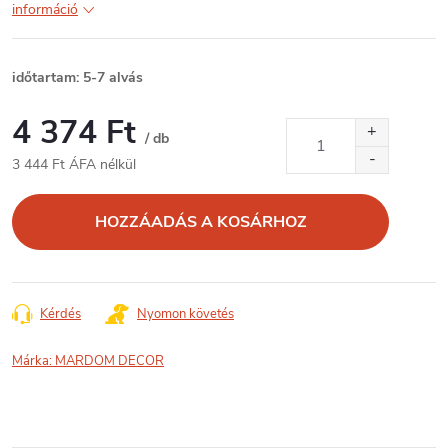
információ
időtartam: 5-7 alvás
4 374 Ft
/ db
3 444 Ft ÁFA nélkül
Egységár:
HOZZÁADÁS A KOSÁRHOZ
Kérdés
Nyomon követés
Márka:
MARDOM DECOR