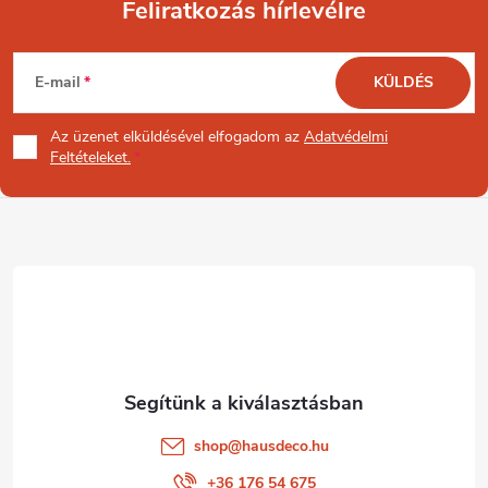
Feliratkozás hírlevélre
L
E-mail
KÜLDÉS
á
Az üzenet
elküldésével elfogadom az
Adatvédelmi
b
Feltételeket.
l
é
c
shop
@
hausdeco.hu
+36 176 54 675