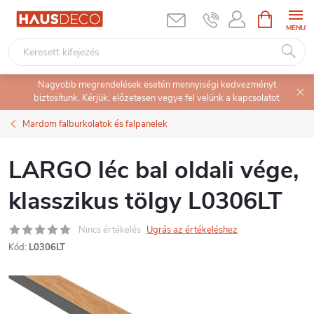
Ugrás
KOSÁR
a
fő
tartalomhoz
Nagyobb megrendelések esetén mennyiségi kedvezményt
biztosítunk. Kérjük, előzetesen vegye fel velünk a kapcsolatot.
Mardom falburkolatok és falpanelek
LARGO léc bal oldali vége,
klasszikus tölgy L0306LT
Nincs értékelés
Ugrás az értékeléshez
Kód:
L0306LT