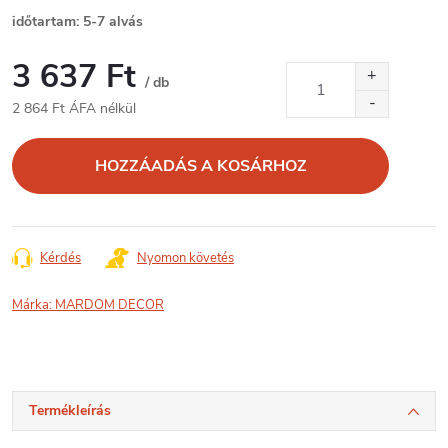
időtartam: 5-7 alvás
3 637 Ft
/ db
2 864 Ft ÁFA nélkül
Egységár:
HOZZÁADÁS A KOSÁRHOZ
Kérdés
Nyomon követés
Márka:
MARDOM DECOR
Termékleírás