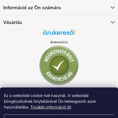
Információ az Ön számára
Vásárlás
Árukereső.hu
Ez a weboldal cookie-kat használ. A weboldal
böngészésének folytatásával Ön beleegyezik azok
használatába.
További információ itt
.