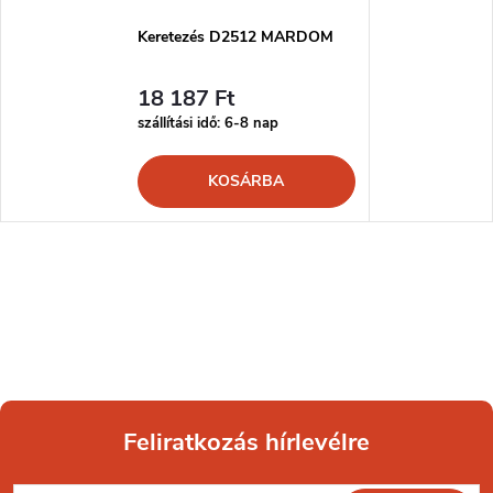
Keretezés D2512 MARDOM
18 187 Ft
szállítási idő: 6-8 nap
KOSÁRBA
Feliratkozás hírlevélre
L