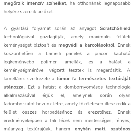
megőrzik intenzív színeiket
, ha otthonának legnaposabb
helyére szerelik be őket.
A gyártási folyamat során az anyagot
ScratchShield
technológiával gazdagítják, amely maximális felületi
keménységet biztosít és
megvédi a karcolásoktól
. Ennek
köszönhetően a Lamelli panelek a piacon kapható
legkeményebb polimer lamellák, és a hatást a
keménységmérővel végzett tesztek is megerősítik. A
lamelláink szerkezete a
tömör fa természetes textúráját
utánozza
. Ezt a hatást a dombornyomásos technológia
alkalmazásával érjük el, amelynek során olyan
fadomborzatot hozunk létre, amely tökéletesen illeszkedik a
felület összes horpadásához és erezetéhez. Ennek
eredményeképpen a fali lécek nem mesterséges, fényes,
műanyag textúrájúak, hanem
enyhén matt, szaténos