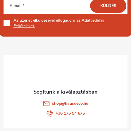
E-mail
KÜLDÉS
á
Az üzenet
elküldésével elfogadom az
Adatvédelmi
b
Feltételeket.
l
é
c
shop
@
hausdeco.hu
+36 176 54 675