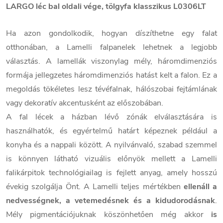
LARGO léc bal oldali vége, tölgyfa klasszikus L0306LT
Ha azon gondolkodik, hogyan díszíthetne egy falat
otthonában, a Lamelli falpanelek lehetnek a legjobb
választás. A lamellák viszonylag mély, háromdimenziós
formája jellegzetes háromdimenziós hatást kelt a falon. Ez a
megoldás tökéletes lesz tévéfalnak, hálószobai fejtámlának
vagy dekoratív akcentusként az előszobában.
A fal lécek a házban lévő zónák elválasztására is
használhatók, és egyértelmű határt képeznek például a
konyha és a nappali között. A nyilvánvaló, szabad szemmel
is könnyen látható vizuális előnyök mellett a Lamelli
falikárpitok technológiailag is fejlett anyag, amely hosszú
évekig szolgálja Önt. A Lamelli teljes mértékben
ellenáll a
nedvességnek, a vetemedésnek és a kidudorodásnak
.
Mély pigmentációjuknak köszönhetően még akkor
is