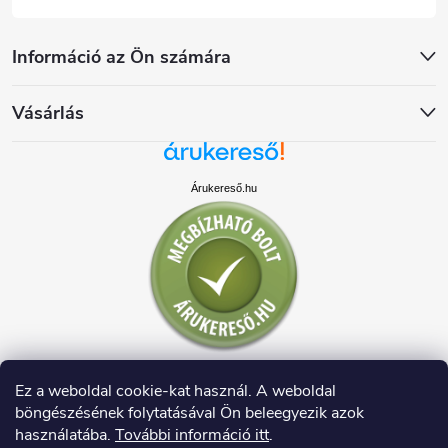
Információ az Ön számára
Vásárlás
Árukereső.hu
Ez a weboldal cookie-kat használ. A weboldal
böngészésének folytatásával Ön beleegyezik azok
használatába.
További információ itt
.