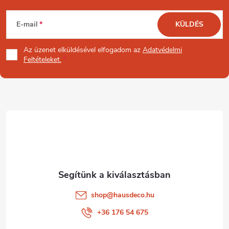
L
E-mail
KÜLDÉS
á
Az üzenet
elküldésével elfogadom az
Adatvédelmi
b
Feltételeket.
l
é
c
shop
@
hausdeco.hu
+36 176 54 675