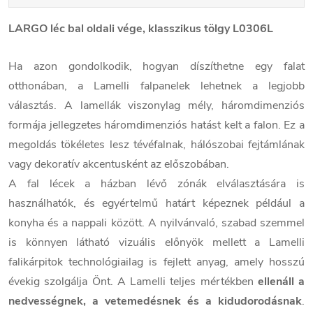
LARGO léc bal oldali vége, klasszikus tölgy L0306L
Ha azon gondolkodik, hogyan díszíthetne egy falat
otthonában, a Lamelli falpanelek lehetnek a legjobb
választás. A lamellák viszonylag mély, háromdimenziós
formája jellegzetes háromdimenziós hatást kelt a falon. Ez a
megoldás tökéletes lesz tévéfalnak, hálószobai fejtámlának
vagy dekoratív akcentusként az előszobában.
A fal lécek a házban lévő zónák elválasztására is
használhatók, és egyértelmű határt képeznek például a
konyha és a nappali között. A nyilvánvaló, szabad szemmel
is könnyen látható vizuális előnyök mellett a Lamelli
falikárpitok technológiailag is fejlett anyag, amely hosszú
évekig szolgálja Önt. A Lamelli teljes mértékben
ellenáll a
nedvességnek, a vetemedésnek és a kidudorodásnak
.