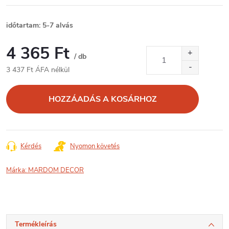
időtartam: 5-7 alvás
4 365 Ft
/ db
3 437 Ft ÁFA nélkül
Egységár:
HOZZÁADÁS A KOSÁRHOZ
Kérdés
Nyomon követés
Márka:
MARDOM DECOR
Termékleírás