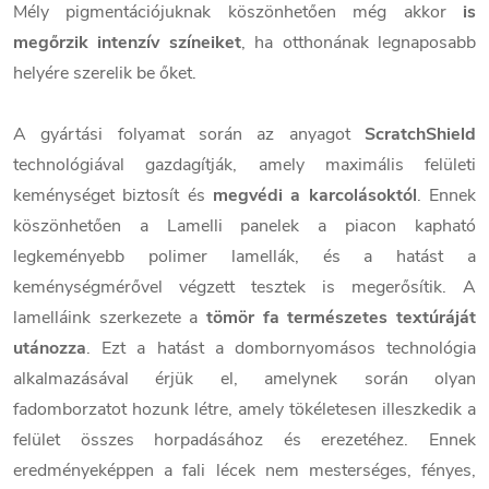
Mély pigmentációjuknak köszönhetően még akkor
is
megőrzik intenzív színeiket
, ha otthonának legnaposabb
helyére szerelik be őket.
A gyártási folyamat során az anyagot
ScratchShield
technológiával gazdagítják, amely maximális felületi
keménységet biztosít és
megvédi a karcolásoktól
. Ennek
köszönhetően a Lamelli panelek a piacon kapható
legkeményebb polimer lamellák, és a hatást a
keménységmérővel végzett tesztek is megerősítik. A
lamelláink szerkezete a
tömör fa természetes textúráját
utánozza
. Ezt a hatást a dombornyomásos technológia
alkalmazásával érjük el, amelynek során olyan
fadomborzatot hozunk létre, amely tökéletesen illeszkedik a
felület összes horpadásához és erezetéhez. Ennek
eredményeképpen a fali lécek nem mesterséges, fényes,