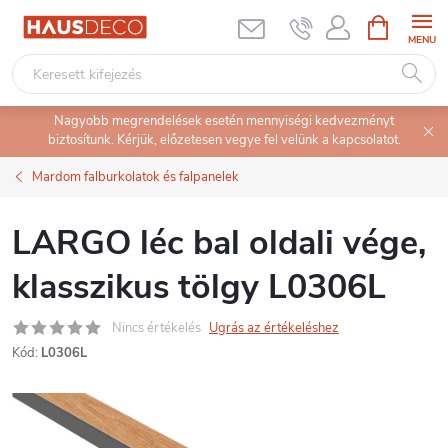
Ugrás
KOSÁR
a
fő
tartalomhoz
Nagyobb megrendelések esetén mennyiségi kedvezményt
biztosítunk. Kérjük, előzetesen vegye fel velünk a kapcsolatot.
Mardom falburkolatok és falpanelek
LARGO léc bal oldali vége,
klasszikus tölgy L0306L
Nincs értékelés
Ugrás az értékeléshez
Kód:
L0306L