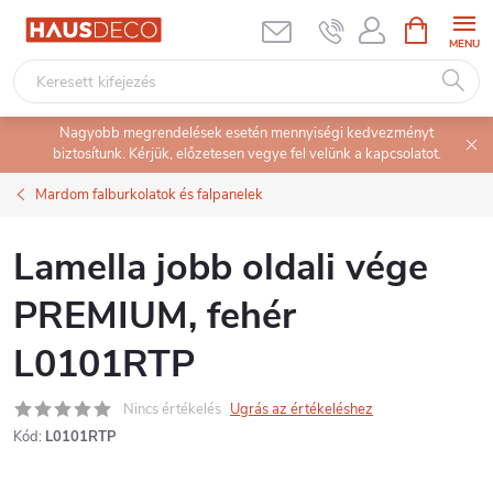
Ugrás
KOSÁR
a
fő
tartalomhoz
Nagyobb megrendelések esetén mennyiségi kedvezményt
biztosítunk. Kérjük, előzetesen vegye fel velünk a kapcsolatot.
Mardom falburkolatok és falpanelek
Lamella jobb oldali vége
PREMIUM, fehér
L0101RTP
Nincs értékelés
Ugrás az értékeléshez
Kód:
L0101RTP