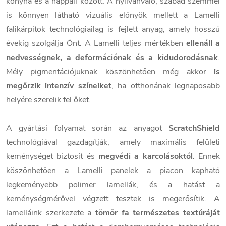
konyha és a nappali között. A nyilvánvaló, szabad szemmel
is könnyen látható vizuális előnyök mellett a Lamelli
falikárpitok technológiailag is fejlett anyag, amely hosszú
évekig szolgálja Önt. A Lamelli teljes mértékben
ellenáll a
nedvességnek, a deformációnak és a kidudorodásnak
.
Mély pigmentációjuknak köszönhetően még akkor
is
megőrzik intenzív színeiket
, ha otthonának legnaposabb
helyére szerelik fel őket.
A gyártási folyamat során az anyagot
ScratchShield
technológiával gazdagítják, amely maximális felületi
keménységet biztosít és
megvédi a karcolásoktól
. Ennek
köszönhetően a Lamelli panelek a piacon kapható
legkeményebb polimer lamellák, és a hatást a
keménységmérővel végzett tesztek is megerősítik. A
lamelláink szerkezete a
tömör fa természetes textúráját