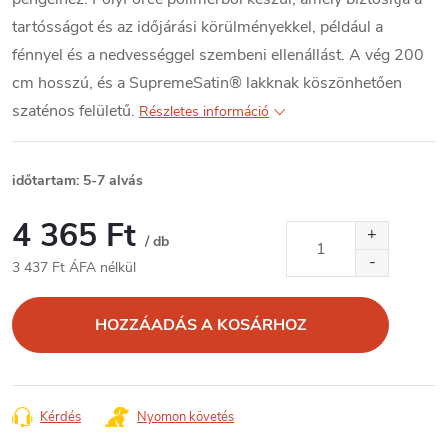
tartósságot és az időjárási körülményekkel, például a
fénnyel és a nedvességgel szembeni ellenállást. A vég 200
cm hosszú, és a SupremeSatin® lakknak köszönhetően
szaténos felületű.
Részletes információ
időtartam: 5-7 alvás
4 365 Ft
/ db
3 437 Ft ÁFA nélkül
Egységár:
HOZZÁADÁS A KOSÁRHOZ
Kérdés
Nyomon követés