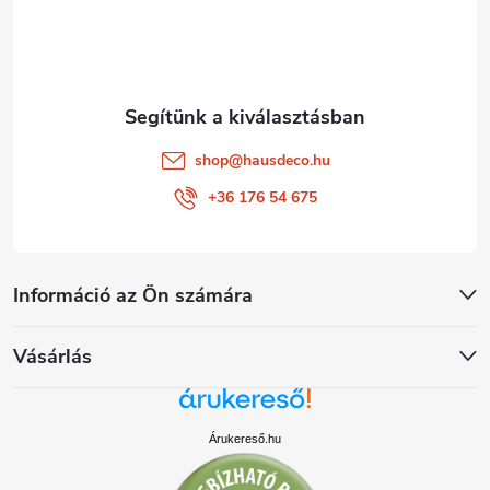
c
shop
@
hausdeco.hu
+36 176 54 675
Információ az Ön számára
Vásárlás
Árukereső.hu