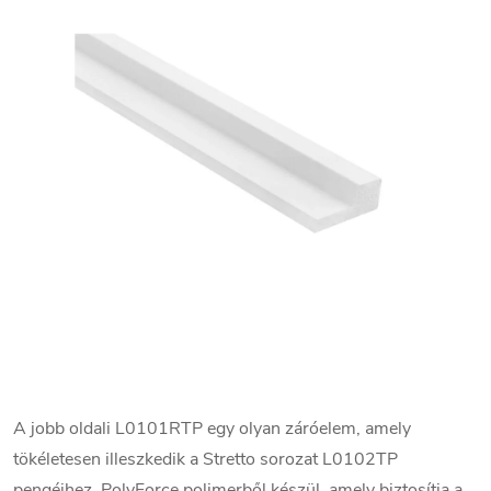
A jobb oldali L0101RTP egy olyan záróelem, amely
tökéletesen illeszkedik a Stretto sorozat L0102TP
pengéihez. PolyForce polimerből készül, amely biztosítja a