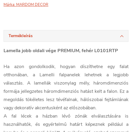
Márka:
MARDOM DECOR
Termékleírás
Lamella jobb oldali vége PREMIUM, fehér L0101RTP
Ha azon gondolkodik, hogyan díszíthetne egy falat
otthonában, a Lamelli falpanelek lehetnek a legjobb
választás. A lamellák viszonylag mély, háromdimenziós
formája jellegzetes háromdimenziós hatást kelt a falon. Ez a
megoldás tökéletes lesz tévéfalnak, hálószobai fejtámlának
vagy dekoratív akcentusként az előszobában.
A fal lécek a házban lévő zónák elválasztására is
használhatók, és egyértelmű határt képeznek például a