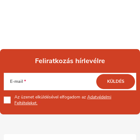
Feliratkozás hírlevélre
L
E-mail
KÜLDÉS
á
Az üzenet
elküldésével elfogadom az
Adatvédelmi
b
Feltételeket.
l
é