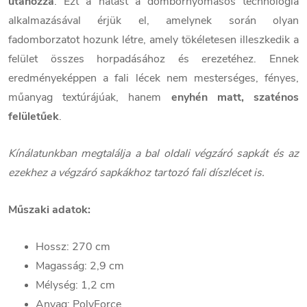
utánozza
. Ezt a hatást a dombornyomásos technológia
alkalmazásával érjük el, amelynek során olyan
fadomborzatot hozunk létre, amely tökéletesen illeszkedik a
felület összes horpadásához és erezetéhez. Ennek
eredményeképpen a fali lécek nem mesterséges, fényes,
műanyag textúrájúak, hanem
enyhén matt, szaténos
felületűek
.
Kínálatunkban megtalálja a bal oldali végzáró sapkát és az
ezekhez a végzáró sapkákhoz tartozó fali díszlécet is.
Műszaki adatok:
Hossz: 270 cm
Magasság: 2,9 cm
Mélység: 1,2 cm
Anyag: PolyForce