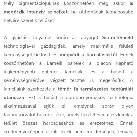
Mély pigmentációjuknak köszönhetően még akkor
is
megőrzik intenzív színeiket
, ha otthonának legnaposabb
helyére szerelik fel őket.
A gyártási folyamat során az anyagot
ScratchShield
technológiával gazdagítják, amely maximális felületi
keménységet biztosít és
megvédi a karcolásoktól
. Ennek
köszönhetően a Lamelli panelek a piacon kapható
legkeményebb polimer lamellák, és a hatást a
keménységmérővel végzett tesztek is megerősítik. A
lamelláink szerkezete a
tömör fa természetes textúráját
utánozza
. Ezt a hatást a dombornyomásos technológia
alkalmazásával érjük el, amelynek során olyan
fadomborzatot hozunk létre, amely tökéletesen illeszkedik a
felület összes horpadásához és erezetéhez. Ennek
eredményeképpen a fali lécek nem mesterséges, fényes,