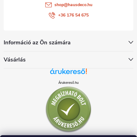
shop
@
hausdeco.hu
+36 176 54 675
Információ az Ön számára
Vásárlás
Árukereső.hu