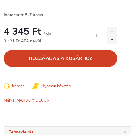
időtartam: 5-7 alvás
4 345 Ft
/ db
3 421 Ft ÁFA nélkül
Egységár:
HOZZÁADÁS A KOSÁRHOZ
Kérdés
Nyomon követés
Márka:
MARDOM DECOR
Termékleírás