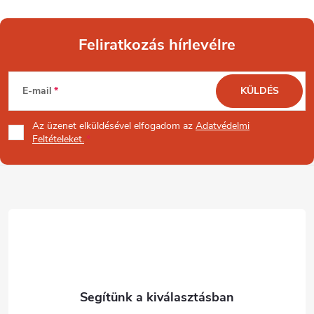
Feliratkozás hírlevélre
L
E-mail
KÜLDÉS
á
Az üzenet
elküldésével elfogadom az
Adatvédelmi
b
Feltételeket.
l
é
c