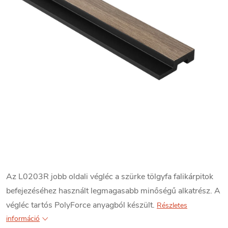
Az L0203R jobb oldali végléc a szürke tölgyfa falikárpitok
befejezéséhez használt legmagasabb minőségű alkatrész. A
végléc tartós PolyForce anyagból készült.
Részletes
információ