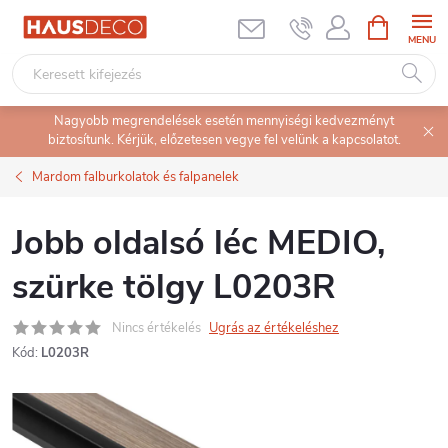
Ugrás
KOSÁR
a
fő
tartalomhoz
Nagyobb megrendelések esetén mennyiségi kedvezményt
biztosítunk. Kérjük, előzetesen vegye fel velünk a kapcsolatot.
Mardom falburkolatok és falpanelek
Jobb oldalsó léc MEDIO,
szürke tölgy L0203R
Nincs értékelés
Ugrás az értékeléshez
Kód:
L0203R