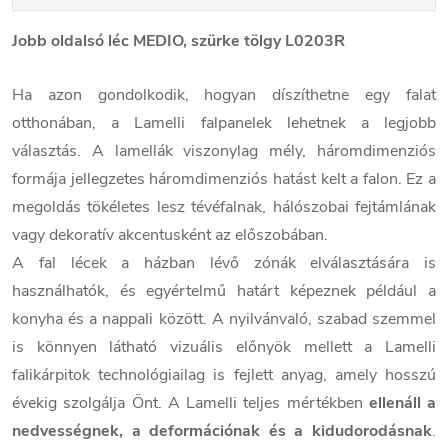
Jobb oldalsó léc MEDIO, szürke tölgy L0203R
Ha azon gondolkodik, hogyan díszíthetne egy falat
otthonában, a Lamelli falpanelek lehetnek a legjobb
választás. A lamellák viszonylag mély, háromdimenziós
formája jellegzetes háromdimenziós hatást kelt a falon. Ez a
megoldás tökéletes lesz tévéfalnak, hálószobai fejtámlának
vagy dekoratív akcentusként az előszobában.
A fal lécek a házban lévő zónák elválasztására is
használhatók, és egyértelmű határt képeznek például a
konyha és a nappali között. A nyilvánvaló, szabad szemmel
is könnyen látható vizuális előnyök mellett a Lamelli
falikárpitok technológiailag is fejlett anyag, amely hosszú
évekig szolgálja Önt. A Lamelli teljes mértékben
ellenáll a
nedvességnek, a deformációnak és a kidudorodásnak
.