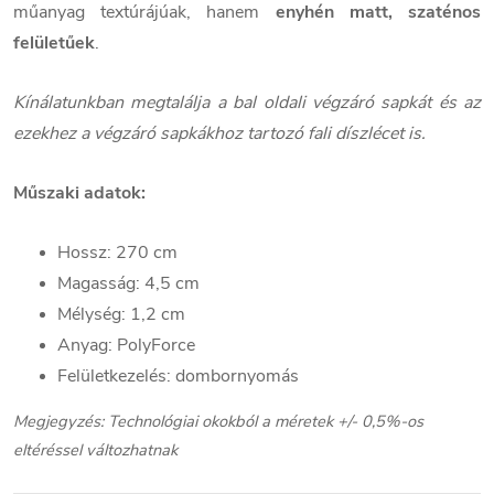
műanyag textúrájúak, hanem
enyhén matt, szaténos
felületűek
.
Kínálatunkban megtalálja a bal oldali végzáró sapkát és az
ezekhez a végzáró sapkákhoz tartozó fali díszlécet is.
Műszaki adatok:
Hossz: 270 cm
Magasság: 4,5 cm
Mélység: 1,2 cm
Anyag: PolyForce
Felületkezelés: dombornyomás
Megjegyzés: Technológiai okokból a méretek +/- 0,5%-os
eltéréssel változhatnak