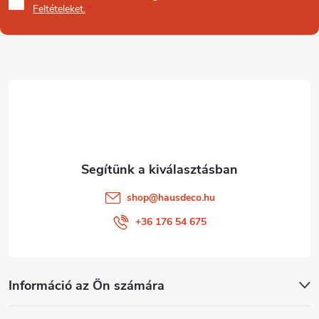
b
Feltételeket.
l
é
c
shop
@
hausdeco.hu
+36 176 54 675
Információ az Ön számára