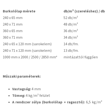
Burkolólap mérete
db/m² (szereléshez) / db
240 x 65 mm
52 db/m²
240 x 71 mm
48 db/m²
360 x 65 mm
36 db/m²
360 x 71 mm
34 db/m²
240 x 65 x 120 mm (sarokelem)
14 db/fm.
240 x 71 x 120 mm (sarokelem)
13 db/fm.
1000 mm x 2000 / 2500 / 2850 mm*
mintázattól függően
Műszaki paraméterek:
Vastagság:
4 mm
Tömeg:
4 kg/m² felület
A rendszer súlya (burkolólap + ragasztó):
6,5 kg/m²