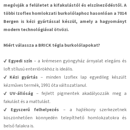
megóvják a felületet a kifakulástól és elszíneződéstől. A
többi Izoflex homlokzati burkolólaphoz hasonlóan a 7014
Bergen is kézi gyártással készül, amely a hagyományt
modern technológiával ötvözi.
Miért válassza a BRICK tégla burkolólapokat?
✔ Egyedi szín
– a krémesen gyöngyház árnyalat elegáns és
loft stílusú enteriőrökhöz is ideális.
✔ Kézi gyártás
– minden Izoflex lap egyedileg készült
kézműves termék, 1991 óta változatlanul.
✔ UV-állóság
– fejlett pigmentek akadályozzák meg a
fakulást és a mattulást.
✔ Egyszerű felhelyezés
– a hajlékony szerkezetnek
köszönhetően könnyedén telepíthető homlokzatokra és
belső falakra is.