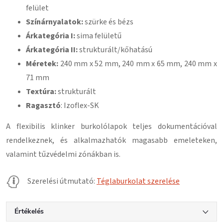
felület
Színárnyalatok:
szürke és bézs
Árkategória I:
sima felületű
Árkategória II:
strukturált/kőhatású
Méretek:
240 mm x 52 mm, 240 mm x 65 mm, 240 mm x
71 mm
Textúra:
strukturált
Ragasztó
: Izoflex-SK
A flexibilis klinker burkolólapok teljes dokumentációval
rendelkeznek, és alkalmazhatók magasabb emeleteken,
valamint tűzvédelmi zónákban is.
Szerelési útmutató:
Téglaburkolat szerelése
Értékelés