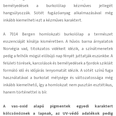
bemélyedések a burkolólap kézműves jellegét
hangsúlyozzák. Sötét fugázóanyag alkalmazásával még
inkább kiemelheti ezt a kézműves karaktert.
A 7014 Bergen homlokzati burkolólap a természet
esszenciáját kínálja kisméretben. A hűvös barna árnyalatok
Norvégia vad, titokzatos vidékeit idézik, a színátmenetek
pedig a felhők mögül előbújó nap fényét juttatják eszünkbe. A
felületi törések, karcolások és bemélyedések a fjordok szikláit
formáló idő és időjárás lenyomatát idézik. A sötét színű fuga
használatával a burkolat mélysége és változatossága még
inkább kiemelhető, így a homlokzat nem pusztán esztétikus,
hanem történettel is bír.
A vas-oxid alapú pigmentek egyedi karaktert
kölcsönöznek a lapnak, az UV-védő adalékok pedig