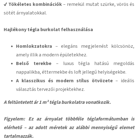
✔ Tökéletes kombinációk
– remekül mutat szürke, vörös és
sötét árnyalatokkal.
Hajlékony tégla burkolat felhasználása
Homlokzatokra
– elegáns megjelenést kölcsönöz,
amely illik a modern épületekhez.
Belső terekbe
– luxus tégla hatású megoldás
nappalikba, éttermekbe és loft jellegű helyiségekbe.
A klasszikus és modern stílus ötvözete
– ideális
választás tervezői projektekhez.
A feltüntetett ár 1 m² tégla burkolatra vonatkozik.
Figyelem: Ez az árnyalat többféle téglaformátumban is
elérhető – az adott méretek az alábbi mennyiségű elemet
tartalmazzák.