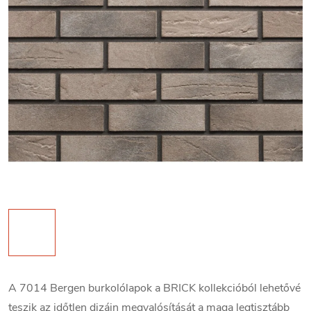
A 7014 Bergen burkolólapok a BRICK kollekcióból lehetővé
teszik az időtlen dizájn megvalósítását a maga legtisztább