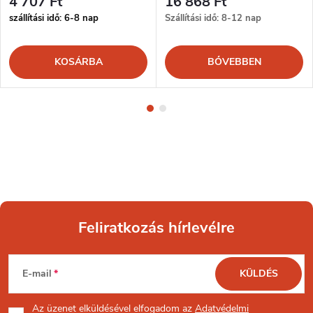
4 707 Ft
16 868 Ft
szállítási idő: 6-8 nap
Szállítási idő: 8-12 nap
KOSÁRBA
BŐVEBBEN
Feliratkozás hírlevélre
L
E-mail
KÜLDÉS
á
Az üzenet
elküldésével elfogadom az
Adatvédelmi