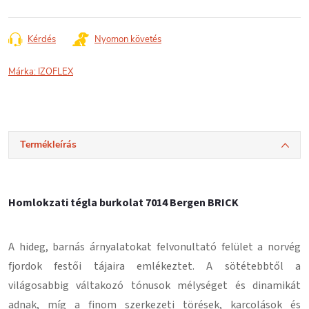
Kérdés
Nyomon követés
Márka:
IZOFLEX
Termékleírás
Homlokzati tégla burkolat 7014 Bergen BRICK
A hideg, barnás árnyalatokat felvonultató felület a norvég
fjordok festői tájaira emlékeztet. A sötétebbtől a
világosabbig váltakozó tónusok mélységet és dinamikát
adnak, míg a finom szerkezeti törések, karcolások és