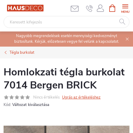
Ugrás
KOSÁR
a
fő
tartalomhoz
Nagyobb megrendelések esetén mennyiségi kedvezményt
biztosítunk. Kérjük, előzetesen vegye fel velünk a kapcsolatot.
Tégla burkolat
Homlokzati tégla burkolat
7014 Bergen BRICK
Nincs értékelés
Ugrás az értékeléshez
Kód:
Változat kiválasztása