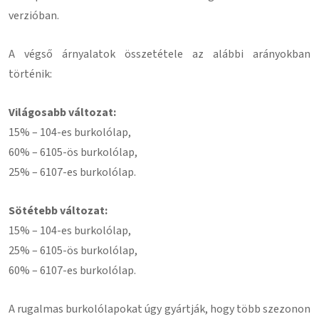
verzióban.
A végső árnyalatok összetétele az alábbi arányokban
történik:
Világosabb változat:
15% – 104-es burkolólap,
60% – 6105-ös burkolólap,
25% – 6107-es burkolólap.
Sötétebb változat:
15% – 104-es burkolólap,
25% – 6105-ös burkolólap,
60% – 6107-es burkolólap.
A rugalmas burkolólapokat úgy gyártják, hogy több szezonon