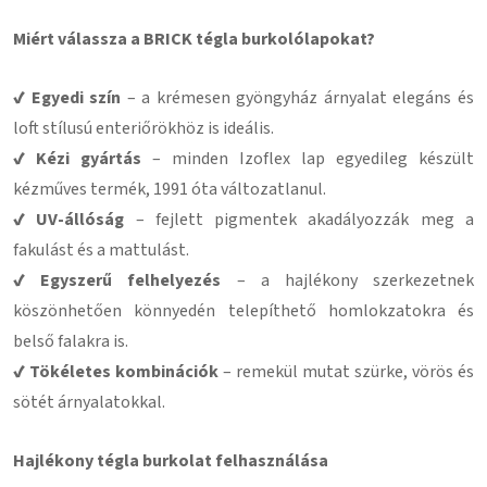
Miért válassza a BRICK tégla burkolólapokat?
✔ Egyedi szín
– a krémesen gyöngyház árnyalat elegáns és
loft stílusú enteriőrökhöz is ideális.
✔ Kézi gyártás
– minden Izoflex lap egyedileg készült
kézműves termék, 1991 óta változatlanul.
✔ UV-állóság
– fejlett pigmentek akadályozzák meg a
fakulást és a mattulást.
✔ Egyszerű felhelyezés
– a hajlékony szerkezetnek
köszönhetően könnyedén telepíthető homlokzatokra és
belső falakra is.
✔ Tökéletes kombinációk
– remekül mutat szürke, vörös és
sötét árnyalatokkal.
Hajlékony tégla burkolat felhasználása