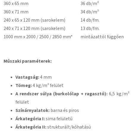
360 x 65 mm
36 db/m²
360 x 71 mm
34 db/m²
240 x 65 x 120 mm (sarokelem)
14 db/fm.
240 x 71 x 120 mm (sarokelem)
13 db/fm.
1000 mm x 2000 / 2500 / 2850 mm*
mintázattól függően
Műszaki paraméterek:
Vastagság:
4 mm
Tömeg:
4 kg/m² felület
A rendszer súlya (burkolólap + ragasztó):
6,5 kg/m²
felület
Színárnyalatok:
barna és piros
Árkategória I:
sima felületű
Árkategória II:
strukturált/kőhatású