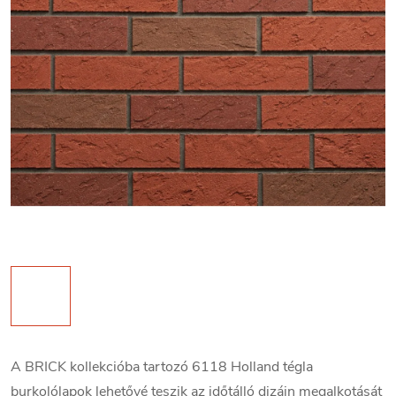
A BRICK kollekcióba tartozó 6118 Holland tégla
burkolólapok lehetővé teszik az időtálló dizájn megalkotását