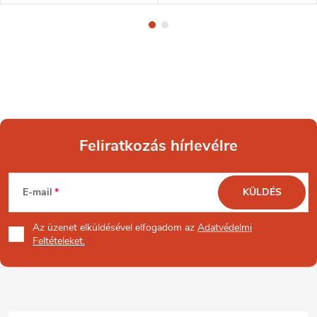
Feliratkozás hírlevélre
L
E-mail
KÜLDÉS
á
Az üzenet
elküldésével elfogadom az
Adatvédelmi
b
Feltételeket.
l