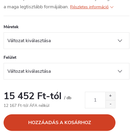
a maga legtisztább formájában.
Részletes információ
Méretek
Felület
15 452 Ft
-tól
/ db
12 167 Ft
-tól ÁFA nélkül
Egységár:
HOZZÁADÁS A KOSÁRHOZ