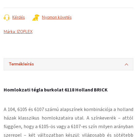
Kérdés
Nyomon követés
Márka:
IZOFLEX
Termékleírás
Homlokzati tégla burkolat 6118 Holland BRICK
A 104, 6105 és 6107 számú alapszínek kombinációja a holland
házak klasszikus homlokzataira utal. A színkeverék – attól
függően, hogy a 6105-ös vagy a 6107-es szín milyen arányban
szerepel – két változatban készül: világosabb és sötétebb