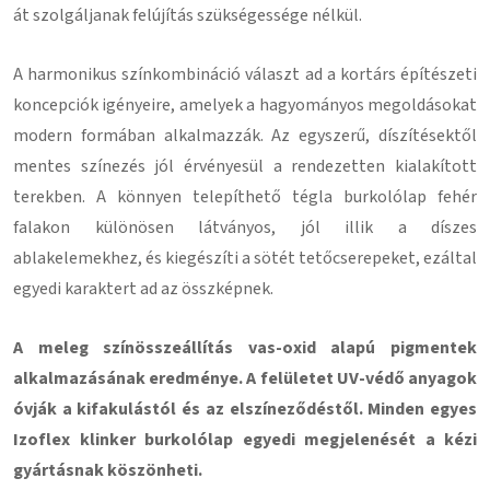
át szolgáljanak felújítás szükségessége nélkül.
A harmonikus színkombináció választ ad a kortárs építészeti
koncepciók igényeire, amelyek a hagyományos megoldásokat
modern formában alkalmazzák. Az egyszerű, díszítésektől
mentes színezés jól érvényesül a rendezetten kialakított
terekben. A könnyen telepíthető tégla burkolólap fehér
falakon különösen látványos, jól illik a díszes
ablakelemekhez, és kiegészíti a sötét tetőcserepeket, ezáltal
egyedi karaktert ad az összképnek.
A meleg színösszeállítás vas-oxid alapú pigmentek
alkalmazásának eredménye. A felületet UV-védő anyagok
óvják a kifakulástól és az elszíneződéstől. Minden egyes
Izoflex klinker burkolólap egyedi megjelenését a kézi
gyártásnak köszönheti.