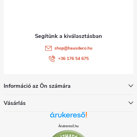
é
c
shop
@
hausdeco.hu
+36 176 54 675
Információ az Ön számára
Vásárlás
Árukereső.hu