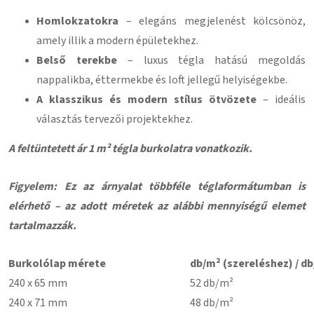
Homlokzatokra
– elegáns megjelenést kölcsönöz,
amely illik a modern épületekhez.
Belső terekbe
– luxus tégla hatású megoldás
nappalikba, éttermekbe és loft jellegű helyiségekbe.
A klasszikus és modern stílus ötvözete
– ideális
választás tervezői projektekhez.
A feltüntetett ár 1 m² tégla burkolatra vonatkozik.
Figyelem: Ez az árnyalat többféle téglaformátumban is
elérhető – az adott méretek az alábbi mennyiségű elemet
tartalmazzák.
Burkolólap mérete
db/m² (szereléshez) / db
240 x 65 mm
52 db/m²
240 x 71 mm
48 db/m²