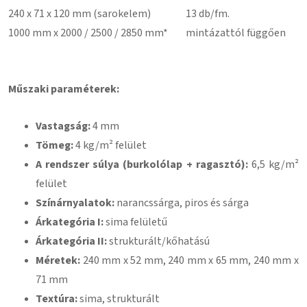
240 x 71 x 120 mm (sarokelem)
13 db/fm.
1000 mm x 2000 / 2500 / 2850 mm*
mintázattól függően
Műszaki paraméterek:
Vastagság:
4 mm
Tömeg:
4 kg/m² felület
A rendszer súlya (burkolólap + ragasztó):
6,5 kg/m²
felület
Színárnyalatok:
narancssárga, piros és sárga
Árkategória I:
sima felületű
Árkategória II:
strukturált/kőhatású
Méretek:
240 mm x 52 mm, 240 mm x 65 mm, 240 mm x
71 mm
Textúra:
sima, strukturált