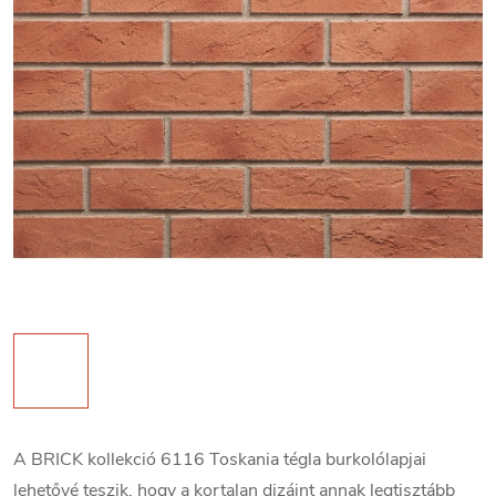
A BRICK kollekció 6116 Toskania tégla burkolólapjai
lehetővé teszik, hogy a kortalan dizájnt annak legtisztább