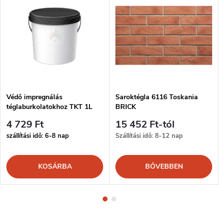
Védő impregnálás
Saroktégla 6116 Toskania
téglaburkolatokhoz TKT 1L
BRICK
4 729 Ft
15 452 Ft-tól
szállítási idő: 6-8 nap
Szállítási idő: 8-12 nap
KOSÁRBA
BŐVEBBEN