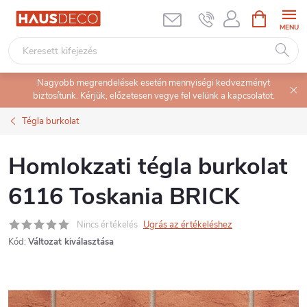
Ugrás
KOSÁR
a
fő
tartalomhoz
Nagyobb megrendelések esetén mennyiségi kedvezményt
biztosítunk. Kérjük, előzetesen vegye fel velünk a kapcsolatot.
Tégla burkolat
Homlokzati tégla burkolat
6116 Toskania BRICK
Nincs értékelés
Ugrás az értékeléshez
Kód:
Változat kiválasztása