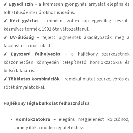
✔ Egyedi szín
– a krémesen gyöngyház árnyalat elegáns és
loft stílusú enteriőrökhöz is ideális.
✔ Kézi gyártás
– minden Izoflex lap egyedileg készült
kézműves termék, 1991 óta változatlanul.
✔ UV-állóság
– fejlett pigmentek akadályozzák meg a
fakulást és a mattulást.
✔ Egyszerű felhelyezés
– a hajlékony szerkezetnek
köszönhetően könnyedén telepíthető homlokzatokra és
belső falakra is.
✔ Tökéletes kombinációk
– remekül mutat szürke, vörös és
sötét árnyalatokkal.
Hajlékony tégla burkolat felhasználása
Homlokzatokra
– elegáns megjelenést kölcsönöz,
amely illik a modern épületekhez.