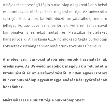
A bájos részletességű tégla burkolólap a legkreatívabb belső
és homlokzati elképzelések megtestesítője. Az univerzális
szín jól illik a szürke különböző árnyalataihoz, modern
jelleget kölcsönözve az enteriőrnek. Fehérrel és barnával
kombinálva is remekül mutat, és klasszikus felületeket
hangsúlyoz ki. A Toskania 6116 homlokzati tégla burkolólap
tökéletes összhangban van kínálatunk további színeivel is.
A meleg szín vas-oxid alapú pigmentek használatának
eredménye. Az UV-védő adalékok megóvják a felületet a
kifakulástól és az elszíneződéstől. Minden egyes Izoflex
klinker burkolólap egyedi megjelenését kézi gyártásának
köszönheti.
Miért válassza a BRICK tégla burkolólapokat?