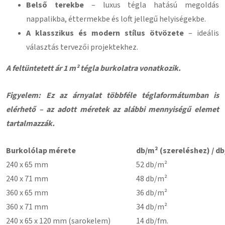
Belső terekbe
– luxus tégla hatású megoldás
nappalikba, éttermekbe és loft jellegű helyiségekbe.
A klasszikus és modern stílus ötvözete
– ideális
választás tervezői projektekhez.
A feltüntetett ár 1 m² tégla burkolatra vonatkozik.
Figyelem: Ez az árnyalat többféle téglaformátumban is
elérhető – az adott méretek az alábbi mennyiségű elemet
tartalmazzák.
Burkolólap mérete
db/m² (szereléshez) / db
240 x 65 mm
52 db/m²
240 x 71 mm
48 db/m²
360 x 65 mm
36 db/m²
360 x 71 mm
34 db/m²
240 x 65 x 120 mm (sarokelem)
14 db/fm.