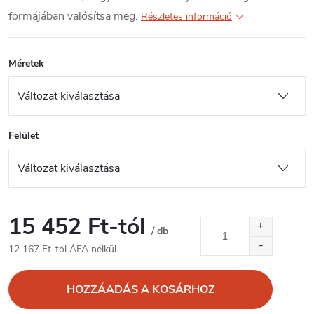
formájában valósítsa meg.
Részletes információ
Méretek
Felület
15 452 Ft
-tól
/ db
12 167 Ft
-tól ÁFA nélkül
Egységár:
HOZZÁADÁS A KOSÁRHOZ