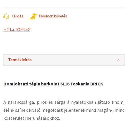
Kérdés
Nyomon követés
Márka:
IZOFLEX
Termékleírás
Homlokzati tégla burkolat 6116 Toskania BRICK
A narancssárga, piros és sárga árnyalatokban játszó finom,
élénk színek kiváló megoldást jelentenek mind magán-, mind
közterületi beruházásokhoz.