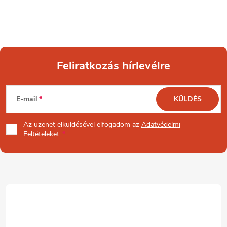
Feliratkozás hírlevélre
L
E-mail
KÜLDÉS
á
Az üzenet
elküldésével elfogadom az
Adatvédelmi
b
Feltételeket.
l
é
c