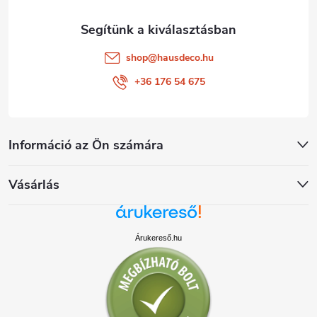
shop
@
hausdeco.hu
+36 176 54 675
Információ az Ön számára
Vásárlás
Árukereső.hu