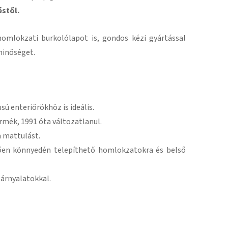
éstől.
 homlokzati burkolólapot is, gondos kézi gyártással
minőséget.
sú enteriőrökhöz is ideális.
rmék, 1991 óta változatlanul.
a mattulást.
ően könnyedén telepíthető homlokzatokra és belső
 árnyalatokkal.