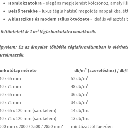
Homlokzatokra
– elegáns megjelenést kölcsönöz, amely ill
Belső terekbe
– luxus tégla hatású megoldás nappalikba, étt
A klasszikus és modern stílus ötvözete
– ideális választás
 feltüntetett ár 1 m² tégla burkolatra vonatkozik.
igyelem: Ez az árnyalat többféle téglaformátumban is elérhe
artalmazzák.
urkolólap mérete
db/m² (szereléshez) / db/
40 x 65 mm
52 db/m²
40 x 71 mm
48 db/m²
60 x 65 mm
36 db/m²
60 x 71 mm
34 db/m²
40 x 65 x 120 mm (sarokelem)
14 db/fm.
40 x 71 x 120 mm (sarokelem)
13 db/fm.
000 mm x 2000 / 2500 / 2850 mm*
mintázattól függően