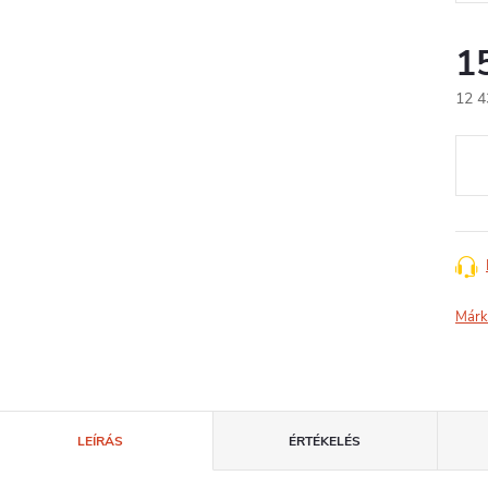
1
12 4
Egys
Márk
LEÍRÁS
ÉRTÉKELÉS