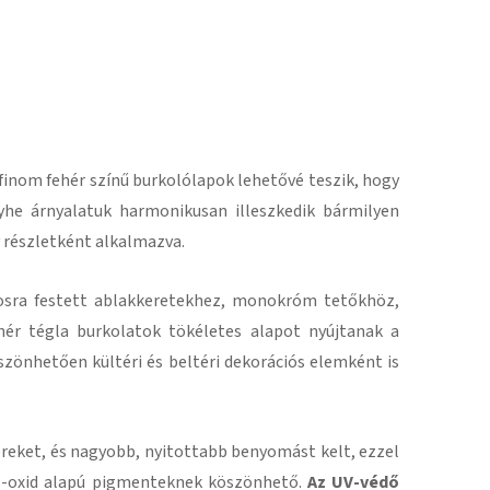
A finom fehér színű burkolólapok lehetővé teszik, hogy
yhe árnyalatuk harmonikusan illeszkedik bármilyen
v részletként alkalmazva.
ágosra festett ablakkeretekhez, monokróm tetőkhöz,
ehér tégla burkolatok tökéletes alapot nyújtanak a
szönhetően kültéri és beltéri dekorációs elemként is
 tereket, és nagyobb, nyitottabb benyomást kelt, ezzel
as-oxid alapú pigmenteknek köszönhető.
Az UV-védő