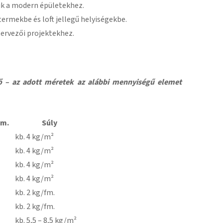
ik a modern épületekhez.
ermekbe és loft jellegű helyiségekbe.
 tervezői projektekhez.
tő – az adott méretek az alábbi mennyiségű elemet
fm.
Súly
kb. 4 kg/m²
kb. 4 kg/m²
kb. 4 kg/m²
kb. 4 kg/m²
kb. 2 kg/fm.
kb. 2 kg/fm.
kb. 5,5 – 8,5 kg/m²