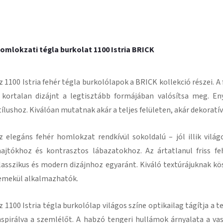
omlokzati tégla burkolat 1100 Istria BRICK
z 1100 Istria fehér tégla burkolólapok a BRICK kollekció részei. 
 kortalan dizájnt a legtisztább formájában valósítsa meg. En
tílushoz. Kiválóan mutatnak akár a teljes felületen, akár dekoratí
z elegáns fehér homlokzat rendkívül sokoldalú – jól illik vil
aajtókhoz és kontrasztos lábazatokhoz. Az ártatlanul friss f
lasszikus és modern dizájnhoz egyaránt. Kiváló textúrájuknak kö
emekül alkalmazhatók.
z 1100 Istria tégla burkolólap világos színe optikailag tágítja a
nspirálva a szemlélőt. A habzó tengeri hullámok árnyalata a v