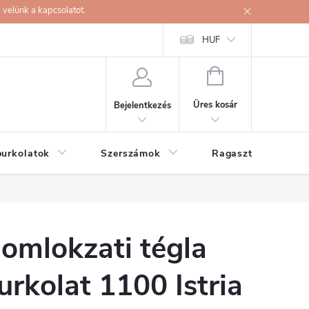
velünk a kapcsolatot.
HUF
KOSÁR
Üres kosár
Bejelentkezés
burkolatok
Szerszámok
Ragasztók
omlokzati tégla
urkolat 1100 Istria