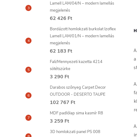
Lamell LAM/04/N – modern lamellás
megjelenés
62 426 Ft
Bordázott homlokzati burkolat Izoflex
H
Lamell LAM/01/N – modern lamellás
megjelenés
A
62 183 Ft
a
Fali/Mennyezeti kazetta 4214
s
sötétszürke
3 290 Ft
A
Darabos szőnyeg Carpet Decor
f
OUTDOOR - DESERTO TAUPE
k
102 767 Ft
r
MDF padlólap sima kasmír R8
3 259 Ft
A
3D homlokzati panel PS 008
i