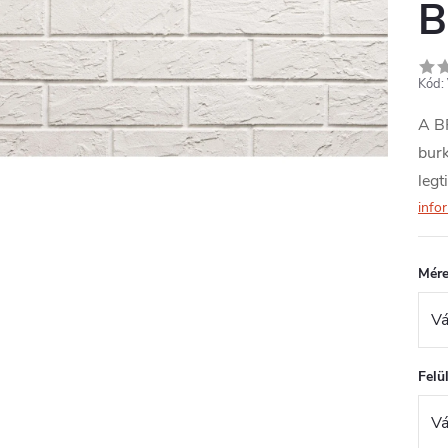
B
Kód:
A BR
burk
legt
info
Mére
Felü