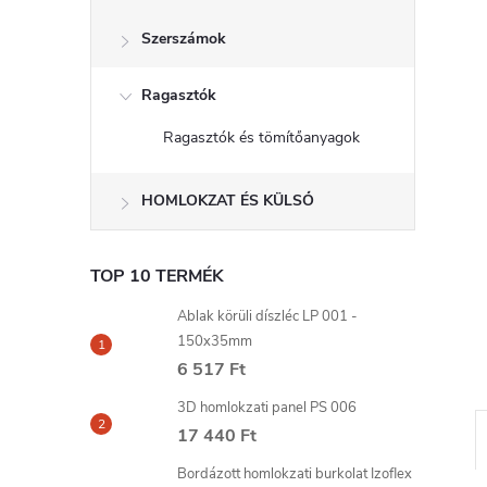
l
Szerszámok
Ragasztók
Ragasztók és tömítőanyagok
HOMLOKZAT ÉS KÜLSŐ
TOP 10 TERMÉK
Ablak körüli díszléc LP 001 -
150x35mm
6 517 Ft
3D homlokzati panel PS 006
17 440 Ft
Bordázott homlokzati burkolat Izoflex