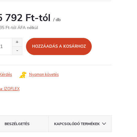
5 792 Ft
-tól
/ db
35 Ft
-tól ÁFA nélkül
égár:
HOZZÁADÁS A KOSÁRHOZ
Kérdés
Nyomon követés
a:
IZOFLEX
BESZÉLGETÉS
KAPCSOLÓDÓ TERMÉKEK