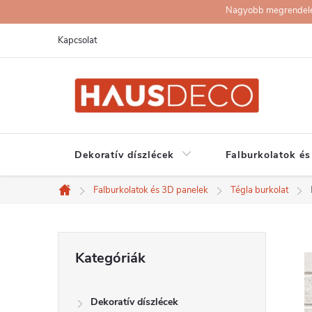
Ugrás
Nagyobb megrendelése
a
Kapcsolat
fő
tartalomhoz
Dekoratív díszlécek
Falburkolatok és
Falburkolatok és 3D panelek
Tégla burkolat
Kezdőlap
O
Kategóriák
Kategóriák
átugrása
l
Dekoratív díszlécek