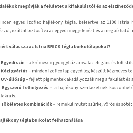
dalékok megóvják a felületet a kifakulástól és az elszíneződ
inden egyes Izoflex hajlékony tégla, beleértve az 1100 Istria
észül, ezáltal biztosítva az egyedi megjelenést és a megbízható 
iért válassza az Istria BRICK tégla burkolólapokat?
 Egyedi szín
– a krémesen gyöngyház árnyalat elegáns és loft stílu
 Kézi gyártás
– minden Izoflex lap egyedileg készült kézműves te
 UV-állóság
– fejlett pigmentek akadályozzák meg a fakulást és 
 Egyszerű felhelyezés
– a hajlékony szerkezetnek köszönhet
alakra is.
 Tökéletes kombinációk
– remekül mutat szürke, vörös és sötét
ajlékony tégla burkolat felhasználása