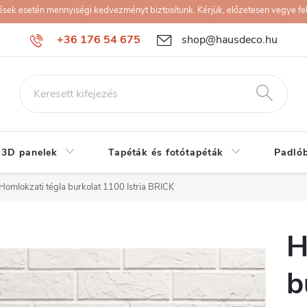
k esetén mennyiségi kedvezményt biztosítunk. Kérjük, előzetesen vegye fel 
+36 176 54 675
shop@hausdeco.hu
 3D panelek
Tapéták és fotótapéták
Padló
Homlokzati tégla burkolat 1100 Istria BRICK
H
b