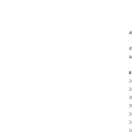
A
F
t
B
2
2
3
3
2
2
1