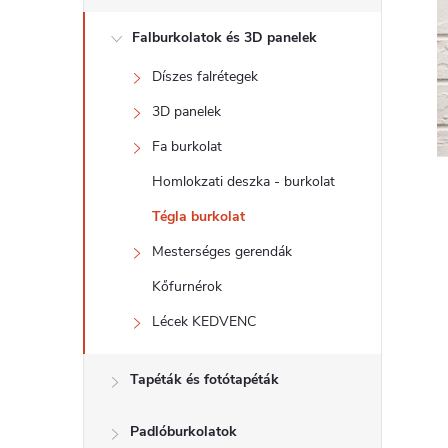
d
Falburkolatok és 3D panelek
a
Díszes falrétegek
l
3D panelek
s
Fa burkolat
Homlokzati deszka - burkolat
ó
Tégla burkolat
p
Mesterséges gerendák
Kőfurnérok
a
Lécek KEDVENC
n
Tapéták és fotótapéták
e
Padlóburkolatok