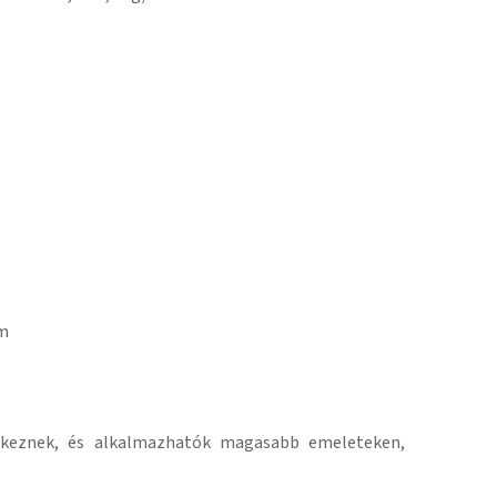
mm
delkeznek, és alkalmazhatók magasabb emeleteken,