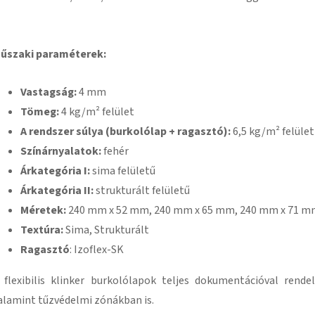
űszaki paraméterek:
Vastagság:
4 mm
Tömeg:
4 kg/m² felület
A rendszer súlya (burkolólap + ragasztó):
6,5 kg/m² felület
Színárnyalatok:
fehér
Árkategória I:
sima felületű
Árkategória II:
strukturált felületű
Méretek:
240 mm x 52 mm, 240 mm x 65 mm, 240 mm x 71 
Textúra:
Sima, Strukturált
Ragasztó
: Izoflex-SK
 flexibilis klinker burkolólapok teljes dokumentációval ren
alamint tűzvédelmi zónákban is.