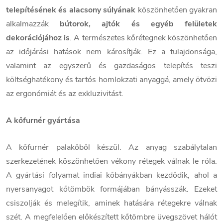
telepítésének és alacsony súlyának
köszönhetően gyakran
alkalmazzák
bútorok, ajtók és egyéb felületek
dekorációjához is
. A természetes kőrétegnek köszönhetően
az időjárási hatások nem károsítják. Ez a tulajdonsága,
valamint az egyszerű és gazdaságos telepítés teszi
költséghatékony és tartós homlokzati anyaggá, amely ötvözi
az ergonómiát és az exkluzivitást.
A kőfurnér gyártása
A kőfurnér palakőből készül. Az anyag szabálytalan
szerkezetének köszönhetően vékony rétegek válnak le róla.
A gyártási folyamat indiai kőbányákban kezdődik, ahol a
nyersanyagot kőtömbök formájában bányásszák. Ezeket
csiszolják és melegítik, aminek hatására rétegekre válnak
szét. A megfelelően előkészített kőtömbre üvegszövet hálót