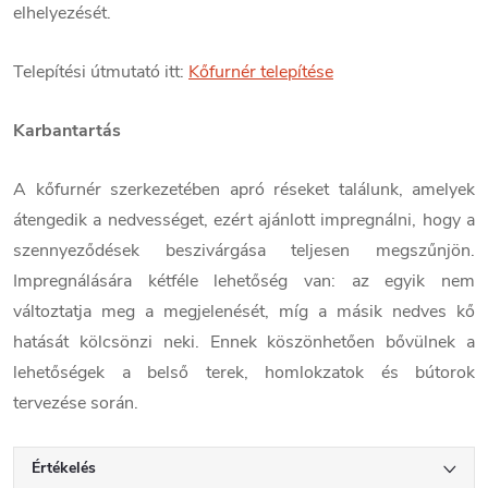
elhelyezését.
Telepítési útmutató itt:
Kőfurnér telepítése
Karbantartás
A kőfurnér szerkezetében apró réseket találunk, amelyek
átengedik a nedvességet, ezért ajánlott impregnálni, hogy a
szennyeződések beszivárgása teljesen megszűnjön.
Impregnálására kétféle lehetőség van: az egyik nem
változtatja meg a megjelenését, míg a másik nedves kő
hatását kölcsönzi neki. Ennek köszönhetően bővülnek a
lehetőségek a belső terek, homlokzatok és bútorok
tervezése során.
Értékelés