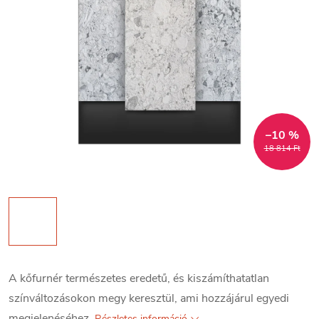
–10 %
18 814 Ft
A kőfurnér természetes eredetű, és kiszámíthatatlan
színváltozásokon megy keresztül, ami hozzájárul egyedi
megjelenéséhez.
Részletes információ