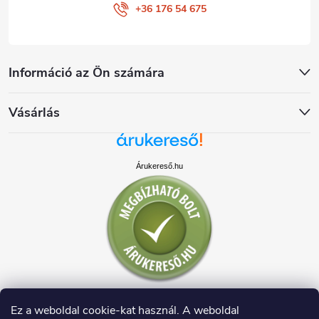
+36 176 54 675
Információ az Ön számára
Vásárlás
Árukereső.hu
Ez a weboldal cookie-kat használ. A weboldal