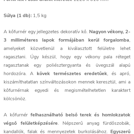
Súlya (1 db):
1,5 kg
A kőfurnér egy jellegzetes dekoratív kő.
Nagyon vékony, 2-
3 milliméteres lapok formájában kerül forgalomba
,
amelyeket közvetlenül a kiválasztott felületre lehet
ragasztani. Úgy készül, hogy egy vékony pala réteget
ragasztanak egy poliésztergyanta és üvegszál alapú
hordozóra. A
kövek természetes eredetűek
, és apró,
kiszámíthatatlan színváltozásokon mennek keresztül, ami a
kőfurnérnak egyedi és megismételhetetlen karaktert
kölcsönöz.
A kőfurnér
felhasználható belső terek és homlokzatok
végső felületképzésére
. Népszerű anyag fürdőszobák,
kandallók, falak és mennyezetek burkolásához.
Egyszerű