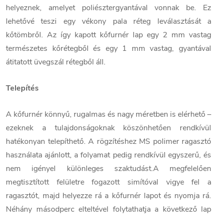
helyeznek, amelyet poliésztergyantával vonnak be. Ez
lehetővé teszi egy vékony pala réteg leválasztását a
kőtömbről. Az így kapott kőfurnér lap egy 2 mm vastag
természetes kőrétegből és egy 1 mm vastag, gyantával
átitatott üvegszál rétegből áll.
Telepítés
A kőfurnér könnyű, rugalmas és nagy méretben is elérhető –
ezeknek a tulajdonságoknak köszönhetően rendkívül
hatékonyan telepíthető. A rögzítéshez MS polimer ragasztó
használata ajánlott, a folyamat pedig rendkívül egyszerű, és
nem igényel különleges szaktudást.A megfelelően
megtisztított felületre fogazott simítóval vigye fel a
ragasztót, majd helyezze rá a kőfurnér lapot és nyomja rá.
Néhány másodperc elteltével folytathatja a következő lap