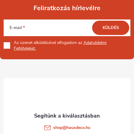
Feliratkozás hírlevélre
L
E-mail
KÜLDÉS
á
Az üzenet
elküldésével elfogadom az
Adatvédelmi
b
Feltételeket.
l
é
c
shop
@
hausdeco.hu