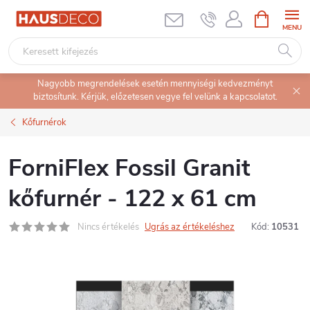
Ugrás
KOSÁR
a
fő
tartalomhoz
Nagyobb megrendelések esetén mennyiségi kedvezményt
biztosítunk. Kérjük, előzetesen vegye fel velünk a kapcsolatot.
Kőfurnérok
ForniFlex Fossil Granit
kőfurnér - 122 x 61 cm
Nincs értékelés
Ugrás az értékeléshez
Kód:
10531