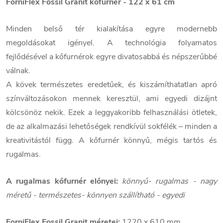
ForniFlex Fossil Granit kőfurnér - 122 x 61 cm
Minden belső tér kialakítása egyre modernebb
megoldásokat igényel. A technológia folyamatos
fejlődésével a kőfurnérok egyre divatosabbá és népszerűbbé
válnak.
A kövek természetes eredetűek, és kiszámíthatatlan apró
színváltozásokon mennek keresztül, ami egyedi dizájnt
kölcsönöz nekik. Ezek a leggyakoribb felhasználási ötletek,
de az alkalmazási lehetőségek rendkívül sokfélék – minden a
kreativitástól függ. A kőfurnér könnyű, mégis tartós és
rugalmas.
A rugalmas kőfurnér előnyei:
könnyű- rugalmas - nagy
méretű - természetes- könnyen szállítható - egyedi
ForniFlex Fossil Granit méretei:
1220 x 610 mm