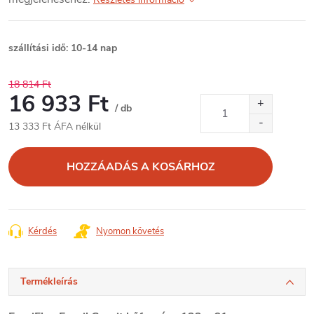
szállítási idő: 10-14 nap
18 814 Ft
16 933 Ft
/ db
13 333 Ft ÁFA nélkül
Egységár:
HOZZÁADÁS A KOSÁRHOZ
Kérdés
Nyomon követés
Termékleírás