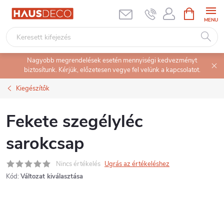
Ugrás
KOSÁR
a
fő
tartalomhoz
Nagyobb megrendelések esetén mennyiségi kedvezményt
biztosítunk. Kérjük, előzetesen vegye fel velünk a kapcsolatot.
Kiegészítők
Fekete szegélyléc
sarokcsap
Nincs értékelés
Ugrás az értékeléshez
Kód:
Változat kiválasztása