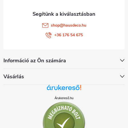
shop
@
hausdeco.hu
+36 176 54 675
Információ az Ön számára
Vásárlás
Árukereső.hu