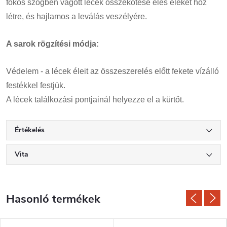
fokos szögben vágott lécek összekötése éles éleket hoz
létre, és hajlamos a leválás veszélyére.
A sarok rögzítési módja:
Védelem - a lécek éleit az összeszerelés előtt fekete vízálló
festékkel festjük.
A lécek találkozási pontjainál helyezze el a kürtőt.
Értékelés
Vita