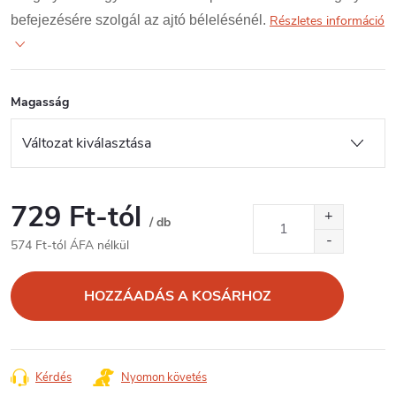
befejezésére szolgál az ajtó bélelésénél.
Részletes információ
Magasság
729 Ft
-tól
/ db
574 Ft
-tól ÁFA nélkül
Egységár:
HOZZÁADÁS A KOSÁRHOZ
Kérdés
Nyomon követés