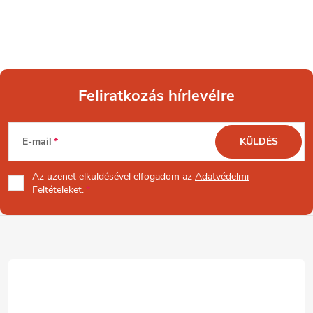
Feliratkozás hírlevélre
L
E-mail
KÜLDÉS
á
Az üzenet
elküldésével elfogadom az
Adatvédelmi
b
Feltételeket.
l
é
c