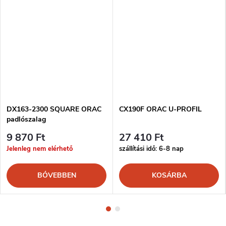
DX163-2300 SQUARE ORAC
CX190F ORAC U-PROFIL
padlószalag
9 870 Ft
27 410 Ft
Jelenleg nem elérhető
szállítási idő: 6-8 nap
BŐVEBBEN
KOSÁRBA