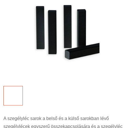
A szegélyléc sarok a belső és a külső sarokban lévő
szegélylécek egyszerű összekapcsolására és a szegélyléc