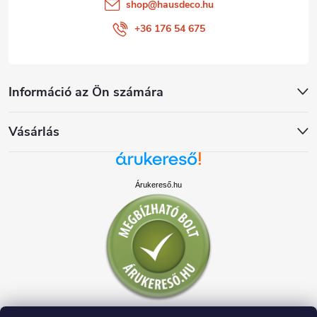
shop
@
hausdeco.hu
+36 176 54 675
Információ az Ön számára
Vásárlás
Árukereső.hu