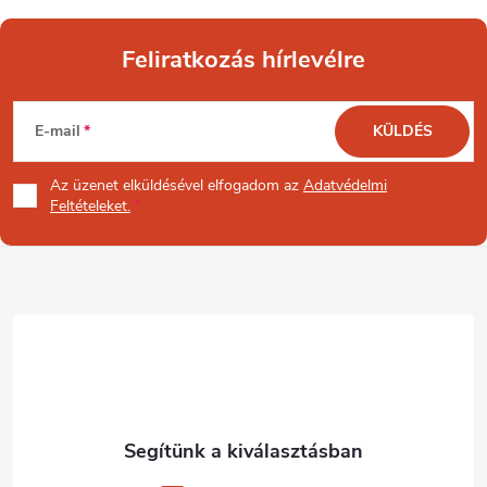
Feliratkozás hírlevélre
L
E-mail
KÜLDÉS
á
Az üzenet
elküldésével elfogadom az
Adatvédelmi
b
Feltételeket.
l
é
c