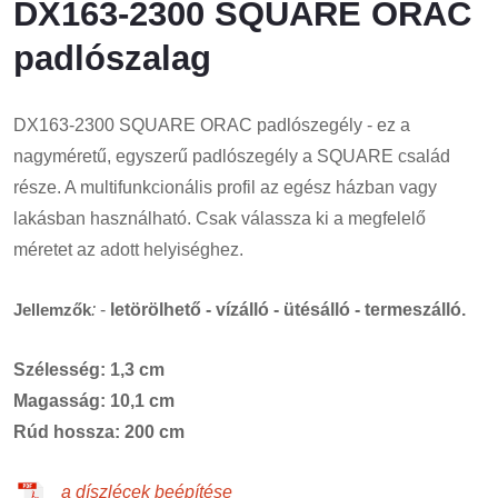
DX163-2300 SQUARE ORAC
padlószalag
DX163-2300 SQUARE ORAC padlószegély - ez a
nagyméretű, egyszerű padlószegély a SQUARE család
része. A multifunkcionális profil az egész házban vagy
lakásban használható. Csak válassza ki a megfelelő
méretet az adott helyiséghez.
Jellemzők
:
-
letörölhető - vízálló - ütésálló - termeszálló.
Szélesség: 1,3 cm
Magasság: 10,1 cm
Rúd hossza: 200 cm
a díszlécek beépítése