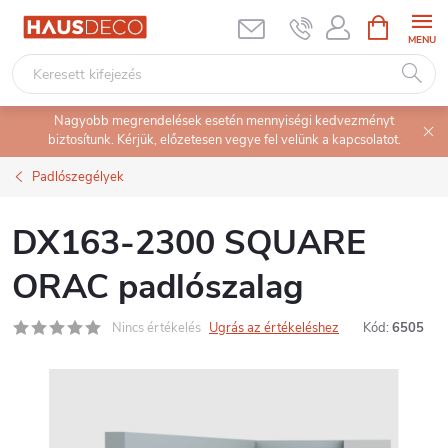
Ugrás
KOSÁR
a
fő
tartalomhoz
Nagyobb megrendelések esetén mennyiségi kedvezményt
biztosítunk. Kérjük, előzetesen vegye fel velünk a kapcsolatot.
Padlószegélyek
DX163-2300 SQUARE
ORAC padlószalag
Nincs értékelés
Ugrás az értékeléshez
Kód:
6505