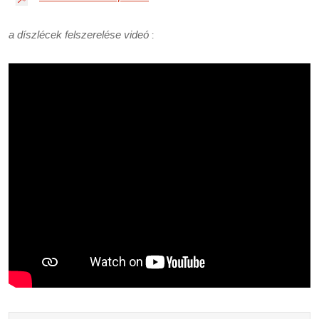
a díszlécek felszerelése videó
: