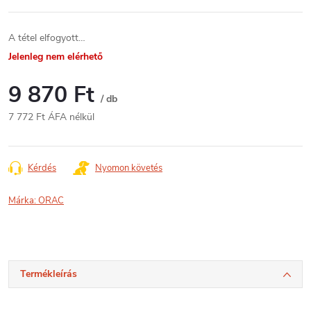
A tétel elfogyott…
Jelenleg nem elérhető
9 870 Ft
/ db
7 772 Ft ÁFA nélkül
Egységár:
Kérdés
Nyomon követés
Márka:
ORAC
Termékleírás