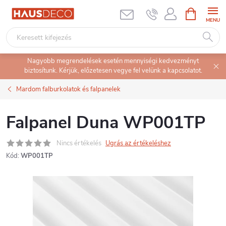
Ugrás
KOSÁR
a
fő
tartalomhoz
Nagyobb megrendelések esetén mennyiségi kedvezményt
biztosítunk. Kérjük, előzetesen vegye fel velünk a kapcsolatot.
Mardom falburkolatok és falpanelek
Falpanel Duna WP001TP
Nincs értékelés
Ugrás az értékeléshez
Kód:
WP001TP