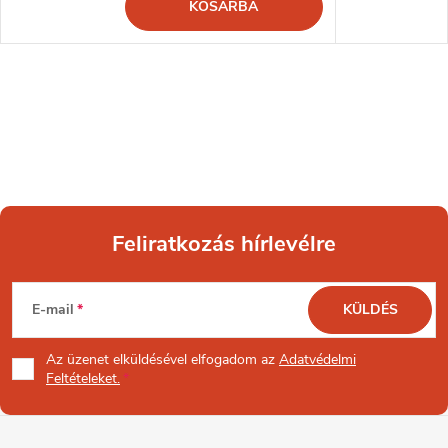
KOSÁRBA
Feliratkozás hírlevélre
L
E-mail
KÜLDÉS
á
Az üzenet
elküldésével elfogadom az
Adatvédelmi
b
Feltételeket.
l