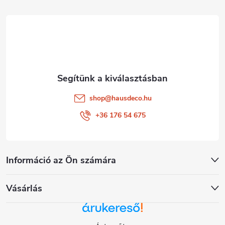
é
c
shop
@
hausdeco.hu
+36 176 54 675
Információ az Ön számára
Vásárlás