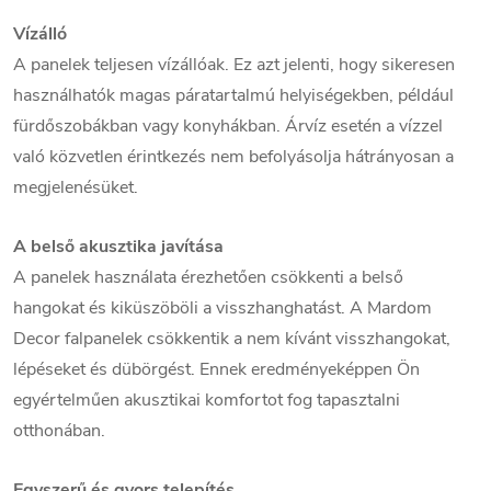
Vízálló
A panelek teljesen vízállóak. Ez azt jelenti, hogy sikeresen
használhatók magas páratartalmú helyiségekben, például
fürdőszobákban vagy konyhákban. Árvíz esetén a vízzel
való közvetlen érintkezés nem befolyásolja hátrányosan a
megjelenésüket.
A belső akusztika javítása
A panelek használata érezhetően csökkenti a belső
hangokat és kiküszöböli a visszhanghatást. A Mardom
Decor falpanelek csökkentik a nem kívánt visszhangokat,
lépéseket és dübörgést. Ennek eredményeképpen Ön
egyértelműen akusztikai komfortot fog tapasztalni
otthonában.
Egyszerű és gyors telepítés