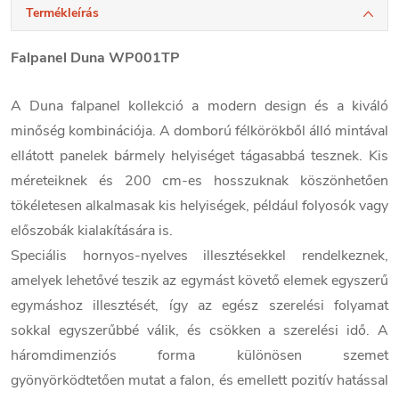
Termékleírás
Falpanel Duna WP001TP
A Duna falpanel kollekció a modern design és a kiváló
minőség kombinációja. A domború félkörökből álló mintával
ellátott panelek bármely helyiséget tágasabbá tesznek. Kis
méreteiknek és 200 cm-es hosszuknak köszönhetően
tökéletesen alkalmasak kis helyiségek, például folyosók vagy
előszobák kialakítására is.
Speciális hornyos-nyelves illesztésekkel rendelkeznek,
amelyek lehetővé teszik az egymást követő elemek egyszerű
egymáshoz illesztését, így az egész szerelési folyamat
sokkal egyszerűbbé válik, és csökken a szerelési idő. A
háromdimenziós forma különösen szemet
gyönyörködtetően mutat a falon, és emellett pozitív hatással