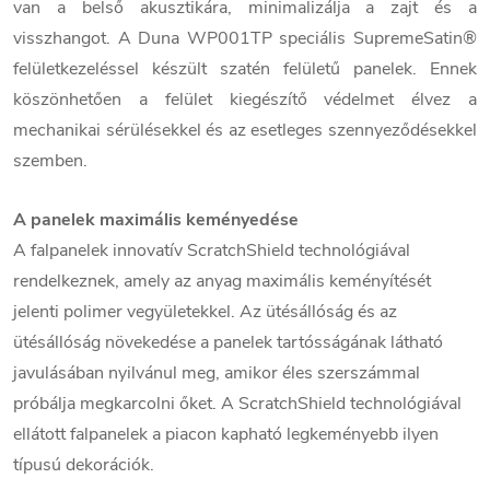
van a belső akusztikára, minimalizálja a zajt és a
visszhangot. A Duna WP001TP speciális SupremeSatin®
felületkezeléssel készült szatén felületű panelek. Ennek
köszönhetően a felület kiegészítő védelmet élvez a
mechanikai sérülésekkel és az esetleges szennyeződésekkel
szemben.
A panelek maximális keményedése
A falpanelek innovatív ScratchShield technológiával
rendelkeznek, amely az anyag maximális keményítését
jelenti polimer vegyületekkel. Az ütésállóság és az
ütésállóság növekedése a panelek tartósságának látható
javulásában nyilvánul meg, amikor éles szerszámmal
próbálja megkarcolni őket. A ScratchShield technológiával
ellátott falpanelek a piacon kapható legkeményebb ilyen
típusú dekorációk.