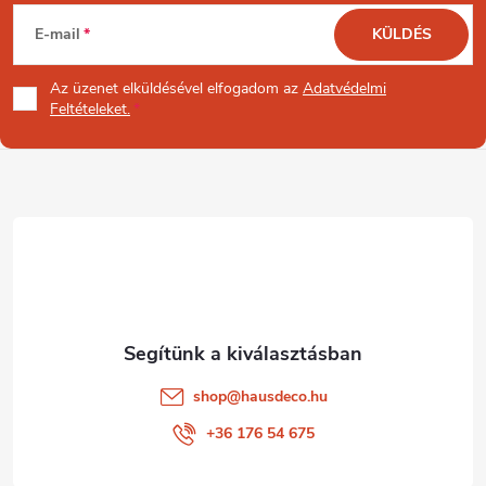
L
E-mail
KÜLDÉS
á
Az üzenet
elküldésével elfogadom az
Adatvédelmi
b
Feltételeket.
l
é
c
shop
@
hausdeco.hu
+36 176 54 675