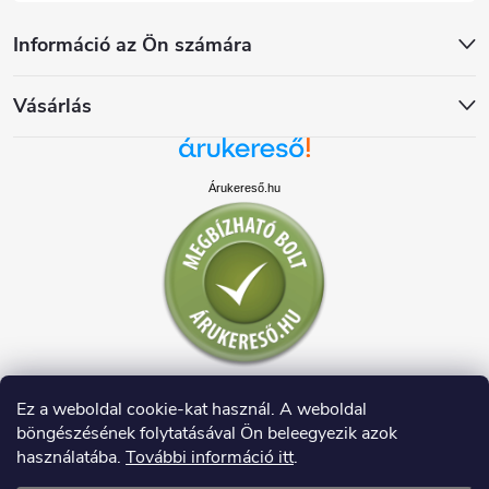
Információ az Ön számára
Vásárlás
Árukereső.hu
Ez a weboldal cookie-kat használ. A weboldal
böngészésének folytatásával Ön beleegyezik azok
használatába.
További információ itt
.