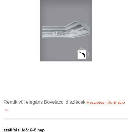
Rendkívül elegáns Bovelacci díszlécek
Részletes információ
szállítási idő: 6-8 nap