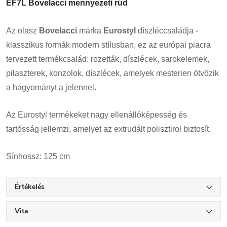
EF7L Bovelacci mennyezeti rúd
Az olasz
Bovelacci
márka
Eurostyl
díszléccsaládja -
klasszikus formák modern stílusban, ez az európai piacra
tervezett termékcsalád: rozetták, díszlécek, sarokelemek,
pilaszterek, konzolok, díszlécek, amelyek mesterien ötvözik
a hagyományt a jelennel.
Az Eurostyl termékeket nagy ellenállóképesség és
tartósság jellemzi, amelyet az extrudált polisztirol biztosít.
Sínhossz: 125 cm
Értékelés
Vita