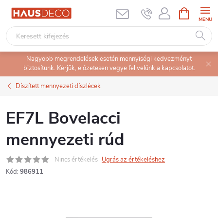
Ugrás
KOSÁR
a
fő
tartalomhoz
Nagyobb megrendelések esetén mennyiségi kedvezményt
biztosítunk. Kérjük, előzetesen vegye fel velünk a kapcsolatot.
Díszített mennyezeti díszlécek
EF7L Bovelacci
mennyezeti rúd
Nincs értékelés
Ugrás az értékeléshez
Kód:
986911