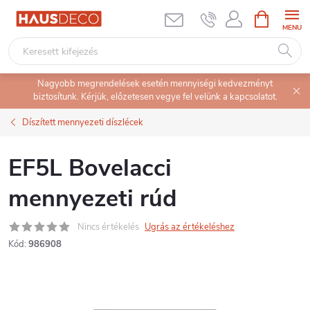
Ugrás
KOSÁR
a
fő
tartalomhoz
Nagyobb megrendelések esetén mennyiségi kedvezményt
biztosítunk. Kérjük, előzetesen vegye fel velünk a kapcsolatot.
Díszített mennyezeti díszlécek
EF5L Bovelacci
mennyezeti rúd
Nincs értékelés
Ugrás az értékeléshez
Kód:
986908