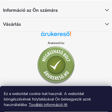
Információ az Ön számára
Vásárlás
Árukereső.hu
Ez a weboldal cookie-kat használ. A weboldal
böngészésének folytatásával Ön beleegyezik azok
használatába.
További információ itt
.