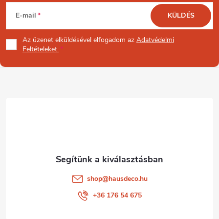
L
E-mail
KÜLDÉS
á
Az üzenet
elküldésével elfogadom az
Adatvédelmi
b
Feltételeket.
l
é
c
shop
@
hausdeco.hu
+36 176 54 675