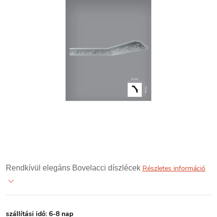
Rendkívül elegáns Bovelacci díszlécek
Részletes információ
szállítási idő: 6-8 nap