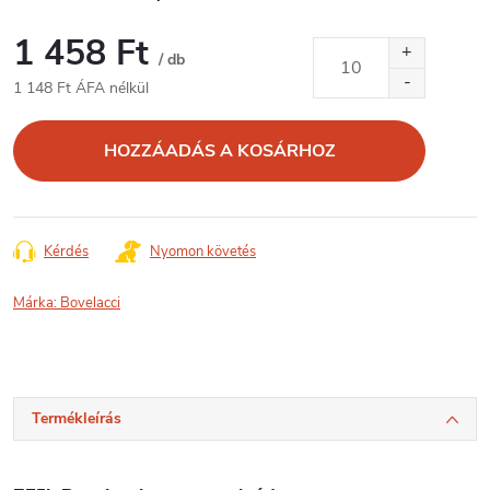
1 458 Ft
/ db
1 148 Ft ÁFA nélkül
Egységár:
HOZZÁADÁS A KOSÁRHOZ
Kérdés
Nyomon követés
Márka:
Bovelacci
Termékleírás