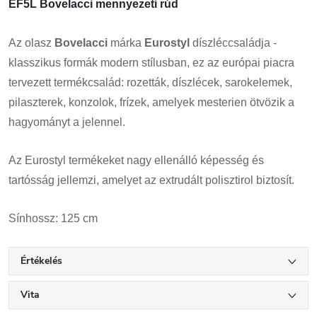
EF5L Bovelacci mennyezeti rúd
Az olasz
Bovelacci
márka
Eurostyl
díszléccsaládja -
klasszikus formák modern stílusban, ez az európai piacra
tervezett termékcsalád: rozetták, díszlécek, sarokelemek,
pilaszterek, konzolok, frízek, amelyek mesterien ötvözik a
hagyományt a jelennel.
Az Eurostyl termékeket nagy ellenálló képesség és
tartósság jellemzi, amelyet az extrudált polisztirol biztosít.
Sínhossz: 125 cm
Értékelés
Vita